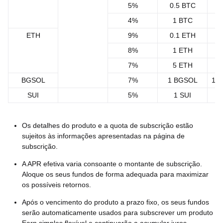
5%
0.5 BTC
4%
1 BTC
1
ETH
9%
0.1 ETH
8%
1 ETH
7%
5 ETH
BGSOL
7%
1 BGSOL
10
SUI
5%
1 SUI
11
Os detalhes do produto e a quota de subscrição estão
sujeitos às informações apresentadas na página de
subscrição.
A APR efetiva varia consoante o montante de subscrição.
Aloque os seus fundos de forma adequada para maximizar
os possíveis retornos.
Após o vencimento do produto a prazo fixo, os seus fundos
serão automaticamente usados para subscrever um produto