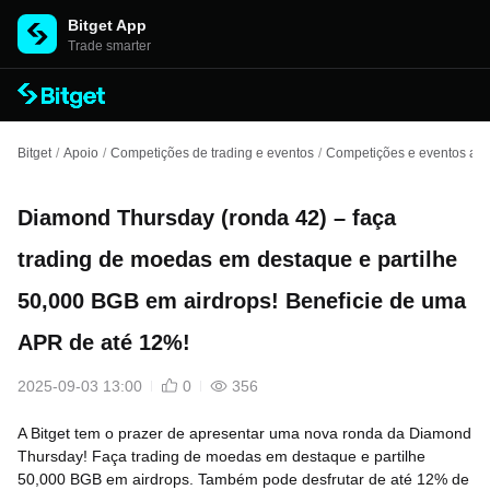
Bitget App
Trade smarter
Bitget
/
Apoio
/
Competições de trading e eventos
/
Competições e eventos ant
Diamond Thursday (ronda 42) – faça
trading de moedas em destaque e partilhe
50,000 BGB em airdrops! Beneficie de uma
APR de até 12%!
2025-09-03 13:00
0
356
A Bitget tem o prazer de apresentar uma nova ronda da Diamond
Thursday! Faça trading de moedas em destaque e partilhe
50,000 BGB em airdrops. Também pode desfrutar de até 12% de