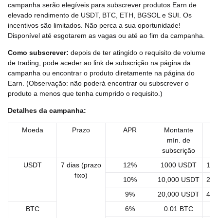
campanha serão elegíveis para subscrever produtos Earn de
elevado rendimento de USDT, BTC, ETH, BGSOL e SUI. Os
incentivos são limitados. Não perca a sua oportunidade!
Disponível até esgotarem as vagas ou até ao fim da campanha.
Como subscrever
:
depois de ter atingido o requisito de volume
de trading, pode aceder ao link de subscrição na página da
campanha ou encontrar o produto diretamente na página do
Earn. (Observação: não poderá encontrar ou subscrever o
produto a menos que tenha cumprido o requisito.)
Detalhes da campanha:
Moeda
Prazo
APR
Montante
M
mín. de
subscrição
su
USDT
7 dias (prazo
12%
1000 USDT
10,
fixo)
10%
10,000 USDT
20,
9%
20,000 USDT
40,
BTC
6%
0.01 BTC
0