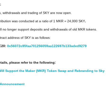
:
s, withdrawals and trading of SKY are now open.
tribution was conducted at a ratio of 1 MKR = 24,000 SKY
.
ill no longer support deposits and withdrawals of old MKR tokens.
ract address of SKY is as follows:
C20:
0x56072c95faa701256059aa122697b133aded9279
ails, please refer to the following:
Will Support the Maker (MKR) Token Swap and Rebranding to Sky
t Announcement