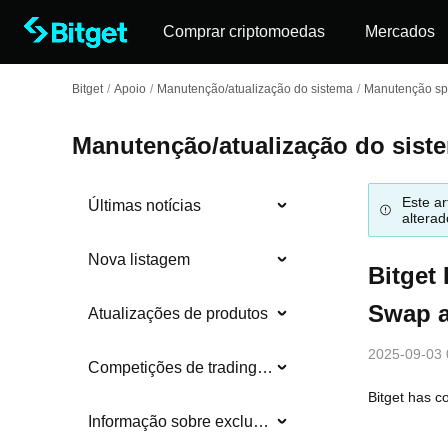
Comprar criptomoedas
Mercados
Bitget
/
Apoio
/
Manutenção/atualização do sistema
/
Manutenção sp
Manutenção/atualização do sist
Este ar
Últimas notícias
alterad
Nova listagem
Bitget
Swap a
Atualizações de produtos
2025-09-03 
Competições de trading e eventos
Bitget has 
Informação sobre exclusões