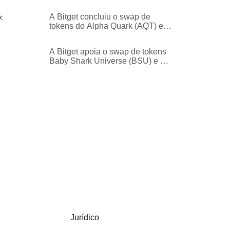
h
A Bitget concluiu o swap de
k.
tokens do Alpha Quark (AQT) e
Aergo (AERGO) e a migração
para House Party Protocol (HPP)
A Bitget apoia o swap de tokens
Baby Shark Universe (BSU) e o
rebranding para BabyShark
(BABYSHARK)
Jurídico