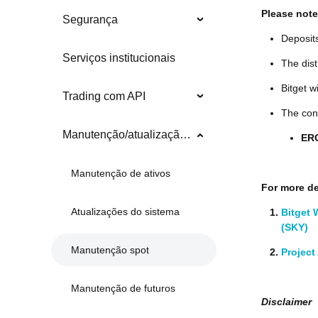
Please note
Segurança
Deposit
Serviços institucionais
The dis
Bitget w
Trading com API
The cont
Manutenção/atualização do sistema
ER
Manutenção de ativos
For more det
Atualizações do sistema
Bitget 
(SKY)
Manutenção spot
Projec
Manutenção de futuros
Disclaimer