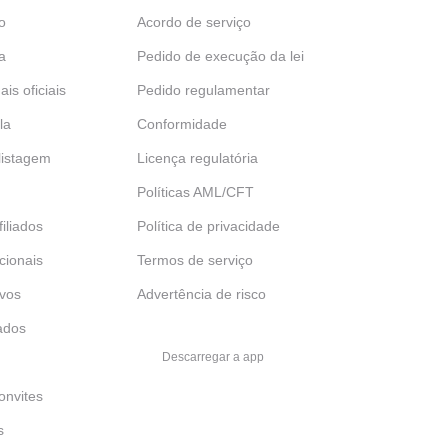
o
Acordo de serviço
a
Pedido de execução da lei
ais oficiais
Pedido regulamentar
la
Conformidade
 listagem
Licença regulatória
Políticas AML/CFT
iliados
Política de privacidade
ucionais
Termos de serviço
ivos
Advertência de risco
ados
Descarregar a app
onvites
s