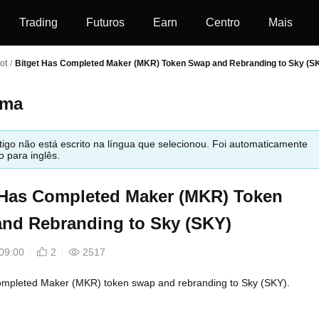
Trading
Futuros
Earn
Centro
Mais
ot
/
Bitget Has Completed Maker (MKR) Token Swap and Rebranding to Sky (S
ema
tigo não está escrito na língua que selecionou. Foi automaticamente
o para inglês.
 Has Completed Maker (MKR) Token
nd Rebranding to Sky (SKY)
09:00
2
2517
completed Maker (MKR) token swap and rebranding to Sky (SKY).