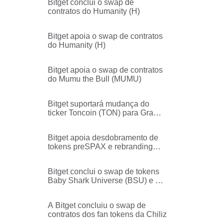
Bitget conclui o swap de
contratos do Humanity (H)
Bitget apoia o swap de contratos
do Humanity (H)
Bitget apoia o swap de contratos
do Mumu the Bull (MUMU)
Bitget suportará mudança do
ticker Toncoin (TON) para Gram
(GRAM)
Bitget apoia desdobramento de
tokens preSPAX e rebranding
para preSPCX
Bitget conclui o swap de tokens
Baby Shark Universe (BSU) e o
rebranding para BabyShark
(BABYSHARK).
A Bitget concluiu o swap de
contratos dos fan tokens da Chiliz