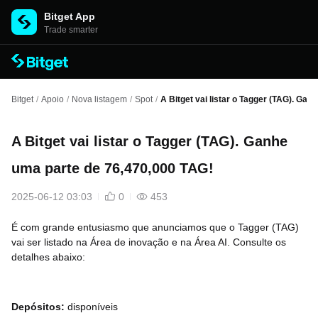
Bitget App
Trade smarter
Bitget
/
Apoio
/
Nova listagem
/
Spot
/
A Bitget vai listar o Tagger (TAG). Ga
A Bitget vai listar o Tagger (TAG). Ganhe
uma parte de 76,470,000 TAG!
2025-06-12 03:03
0
453
É com grande entusiasmo que anunciamos que o Tagger (TAG)
vai ser listado na Área de inovação e na Área AI. Consulte os
detalhes abaixo:
Depósitos:
disponíveis