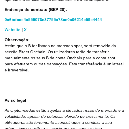
Endereço do contrato (
BEP-20
):
0x6bdcce4a559076e37755a78ce0c06214e59e4444
Website
|
X
Observação:
Assim que o B for listado no mercado spot, será removido da
secção Bitget Onchain. Os utilizadores terão de transferir
manualmente os seus B da conta Onchain para a conta spot
para efetuarem outras transações. Esta transferência é unilateral
e irreversível.
Aviso legal
As criptomoedas estão sujeitas a elevados riscos de mercado e a
volatilidade, apesar do potencial elevado de crescimento. Os
utilizadores são fortemente aconselhados a conduzir a sua
própria investigação e a investir por sua conta e risco.