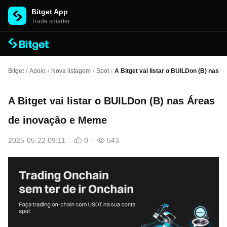
Bitget App
Trade smarter
Bitget
/
Apoio
/
Nova listagem
/
Spot
/
A Bitget vai listar o BUILDon (B) nas
A Bitget vai listar o BUILDon (B) nas Áreas
de inovação e Meme
2025-05-22 09:11
0
543