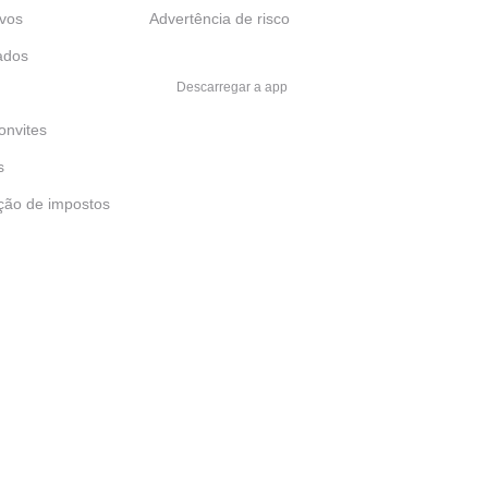
ivos
Advertência de risco
ados
Descarregar a app
onvites
s
ção de impostos