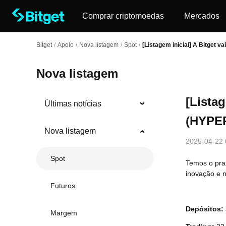
Comprar criptomoedas
Mercados
Bitget
/
Apoio
/
Nova listagem
/
Spot
/
[Listagem inicial] A Bitget 
Nova listagem
[Listag
Últimas notícias
(HYPER
Nova listagem
2025-04-22 
Spot
Temos o pra
inovação e 
Futuros
Depósitos:
Margem