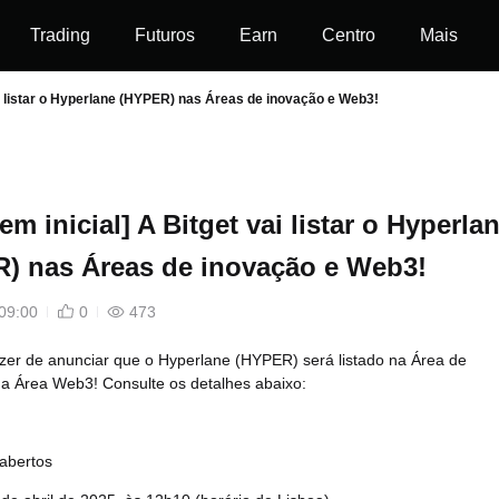
Trading
Futuros
Earn
Centro
Mais
vai listar o Hyperlane (HYPER) nas Áreas de inovação e Web3!
em inicial] A Bitget vai listar o Hyperla
) nas Áreas de inovação e Web3!
09:00
0
473
zer de anunciar que o Hyperlane (HYPER) será listado na Área de
na Área Web3! Consulte os detalhes abaixo:
abertos