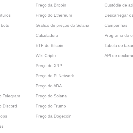
Preço da Bitcoin
Custódia de at
uturos
Preço do Ethereum
Descarregar d
 bots
Gráfico de preços do Solana
Campanhas
Calculadora
Programa de c
ETF de Bitcoin
Tabela de taxa
Wiki Cripto
API de declara
Preço do XRP
Preço da Pi Network
Preço do ADA
o Telegram
Preço do Solana
o Discord
Preço do Trump
rops
Preço da Dogecoin
es