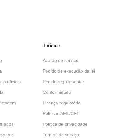
Jurídico
o
Acordo de serviço
a
Pedido de execução da lei
ais oficiais
Pedido regulamentar
la
Conformidade
 listagem
Licença regulatória
Políticas AML/CFT
iliados
Política de privacidade
ucionais
Termos de serviço