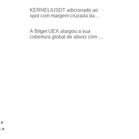
KERNEL/USDT adicionado ao
spot com margem cruzada da
Bitget
A Bitget UEX alargou a sua
cobertura global de ativos com a
introdução de 5 novas ações e
ETF dos EUA
 a
s a