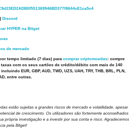
C9d23ED2ADB0f551369946BD377f8644cE1ca5c4
|
Discord
ar HYPER na Bitget
axas
dos de mercado
or tempo limitado (7 dias) para
comprar criptomoedas
: compre
taxas com os seus cartões de crédito/débito com mais de 140
 incluindo EUR, GBP, AUD, TWD, UZS, UAH, TRY, THB, BRL, PLN,
AD, entre outras.
das estão sujeitas a grandes riscos de mercado e volatilidade, apesar
otencial de crescimento. Os utilizadores são fortemente aconselhados
ua própria investigação e a investir por sua conta e risco. Agradecemo
cia pela Bitget!