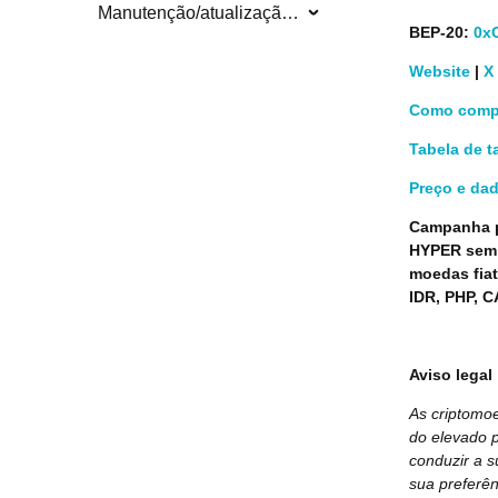
Manutenção/atualização do sistema
BEP-20:
0x
Website
|
X
Como compr
Tabela de t
Preço e da
Campanha p
HYPER sem 
moedas fiat
IDR, PHP, C
Aviso legal
As criptomoe
do elevado p
conduzir a s
sua preferên