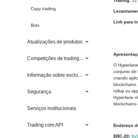
Trading:
22
Copy trading
Levantamen
Link para t
Bots
Atualizações de produtos
Apresentaç
Competições de trading e eventos
O Hyperlane 
conjunto de 
Informação sobre exclusões
criando apli
blockchains
rollup ou a
Segurança
Hyperlane o
blockchains
Serviços institucionais
Trading com API
Endereço d
ERC-20:
0x