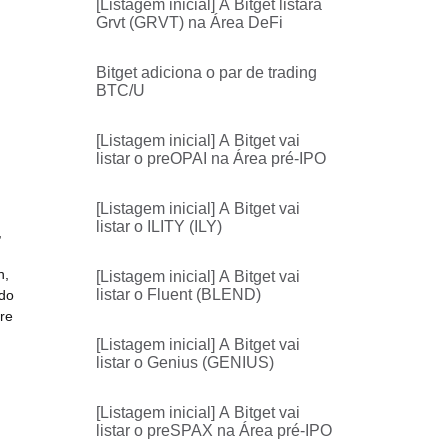
[Listagem inicial] A Bitget listará
Grvt (GRVT) na Área DeFi
Bitget adiciona o par de trading
BTC/U
[Listagem inicial] A Bitget vai
listar o preOPAI na Área pré-IPO
[Listagem inicial] A Bitget vai
listar o ILITY (ILY)
,
n,
[Listagem inicial] A Bitget vai
listar o Fluent (BLEND)
 do
re
[Listagem inicial] A Bitget vai
listar o Genius (GENIUS)
[Listagem inicial] A Bitget vai
listar o preSPAX na Área pré-IPO