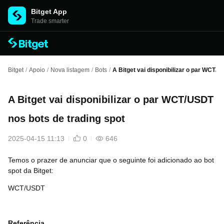
Bitget App
Trade smarter
Bitget
/
Apoio
/
Nova listagem
/
Bots
/
A Bitget vai disponibilizar o par WCT/U
A Bitget vai disponibilizar o par WCT/USDT
nos bots de trading spot
2025-04-15 11:13
0
646
Temos o prazer de anunciar que o seguinte foi adicionado ao bot
spot da Bitget:
WCT/USDT
Referência