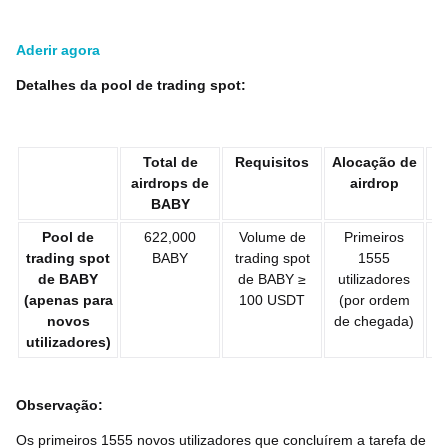
Aderir agora
Detalhes da pool de trading spot:
Total de
Requisitos
Alocação de
A
airdrops de
airdrop
BABY
Pool de
622,000
Volume de
Primeiros
trading spot
BABY
trading spot
1555
de BABY
de BABY ≥
utilizadores
(apenas para
100 USDT
(por ordem
novos
de chegada)
utilizadores)
Observação:
Os primeiros 1555 novos utilizadores que concluírem a tarefa de