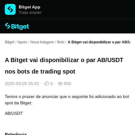
Bitget App
Trade smarter
Bitget
/
Apoio
/
Nova listagem
/
Bots
/
A Bitget vai disponibilizar o par AB/US
A Bitget vai disponibilizar o par AB/USDT
nos bots de trading spot
2025-03-05 05:02
0
600
Temos o prazer de anunciar que o seguinte foi adicionado ao bot
spot da Bitget:
AB/USDT
Referência