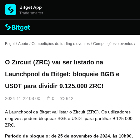
Bitget App
Trade smarter
Bitget
/
Apoio
/
Competições de trading e eventos
/
Competições e eventos ant
O Zircuit (ZRC) vai ser listado na
Launchpool da Bitget: bloqueie BGB e
USDT para dividir 9.125.000 ZRC!
2024-11-22 08:00
0
642
A Launchpool da Bitget vai listar o Zircuit (ZRC). Os utilizadores
elegíveis podem bloquear BGB e USDT para partilhar 9.125.000
ZRC.
Período de bloqueio:
de 25 de novembro de 2024, às 10h00,