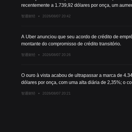
recentemente a 1.739,92 dólares por onça, um aumento
da Nymex foi recentemente negociado a 1.752,9 dólar
智通财经
•
2026/08/07 20:42
A Uber anunciou que seu acordo de crédito de emprés
montante do compromisso de crédito transitório.
智通财经
•
2026/08/07 20:26
O ouro à vista acabou de ultrapassar a marca de 4.3
dólares por onça, com uma alta diária de 2,35%; o c
atualmente cotado a 4.399,60 dólares por onça, com 
智通财经
•
2026/08/07 20:21