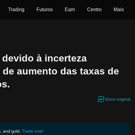
Trading
Futuros
Earn
Centro
Mais
 devido à incerteza
s de aumento das taxas de
os.
Show original
s, and gold.
Trade now!