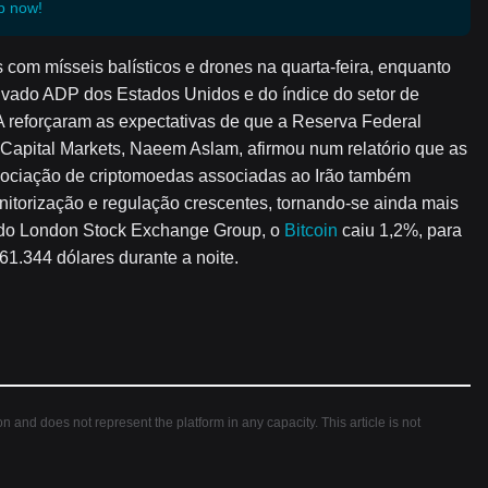
p now!
s com mísseis balísticos e drones na quarta-feira, enquanto
ivado ADP dos Estados Unidos e do índice do setor de
A reforçaram as expectativas de que a Reserva Federal
 Capital Markets, Naeem Aslam, afirmou num relatório que as
gociação de criptomoedas associadas ao Irão também
nitorização e regulação crescentes, tornando-se ainda mais
s do London Stock Exchange Group, o
Bitcoin
caiu 1,2%, para
61.344 dólares durante a noite.
ion and does not represent the platform in any capacity. This article is not