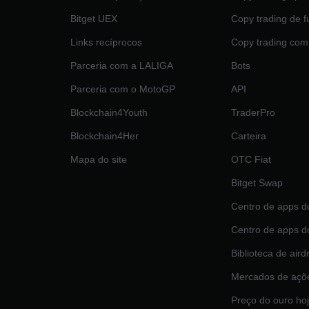
Bitget UEX
Copy trading de f
Links recíprocos
Copy trading com
Parceria com a LALIGA
Bots
Parceria com o MotoGP
API
Blockchain4Youth
TraderPro
Blockchain4Her
Carteira
Mapa do site
OTC Fiat
Bitget Swap
Centro de apps d
Centro de apps d
Biblioteca de aird
Mercados de açõ
Preço do ouro ho