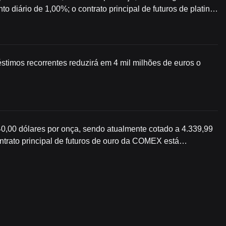
 diário de 1,00%; o contrato principal de futuros de platina
es por onça, uma alta diária de 0,86%.
timos recorrentes reduzirá em 4 mil milhões de euros o
40,00 dólares por onça, sendo atualmente cotado a 4.339,99
ontrato principal de futuros de ouro da COMEX está
uma alta diária de 2,33%.