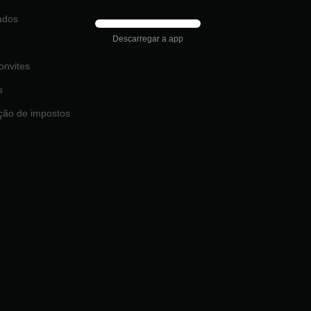
ados
Descarregar a app
onvites
s
ção de impostos