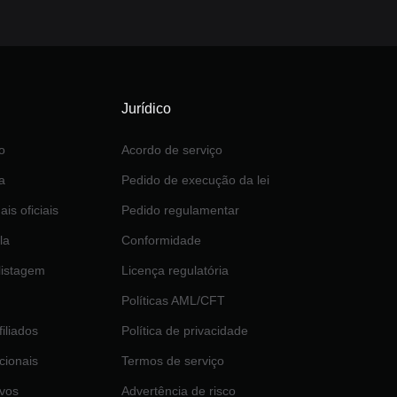
Jurídico
o
Acordo de serviço
a
Pedido de execução da lei
ais oficiais
Pedido regulamentar
la
Conformidade
 listagem
Licença regulatória
Políticas AML/CFT
iliados
Política de privacidade
ucionais
Termos de serviço
ivos
Advertência de risco