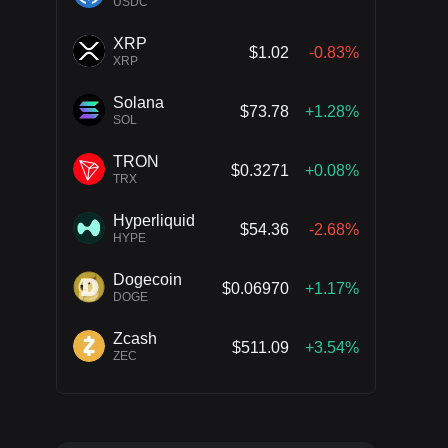
USDC
XRP
$1.02
-0.83%
XRP
Solana
$73.78
+1.28%
SOL
TRON
$0.3271
+0.08%
TRX
Hyperliquid
$54.36
-2.68%
HYPE
Dogecoin
$0.06970
+1.17%
DOGE
Zcash
$511.09
+3.54%
ZEC