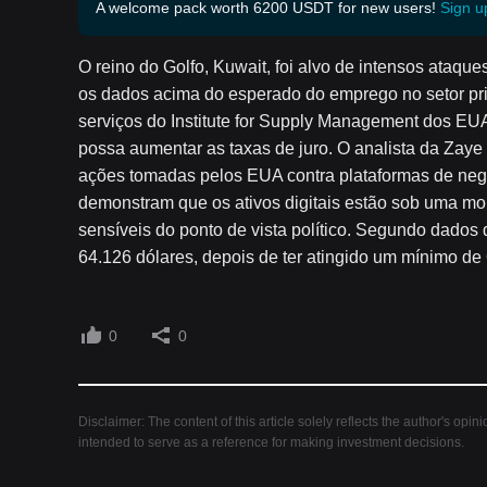
A welcome pack worth 6200 USDT for new users!
Sign u
O reino do Golfo, Kuwait, foi alvo de intensos ataque
os dados acima do esperado do emprego no setor pr
serviços do Institute for Supply Management dos EU
possa aumentar as taxas de juro. O analista da Zaye
ações tomadas pelos EUA contra plataformas de ne
demonstram que os ativos digitais estão sob uma mo
sensíveis do ponto de vista político. Segundo dado
64.126 dólares, depois de ter atingido um mínimo de 
0
0
Disclaimer: The content of this article solely reflects the author's opin
intended to serve as a reference for making investment decisions.