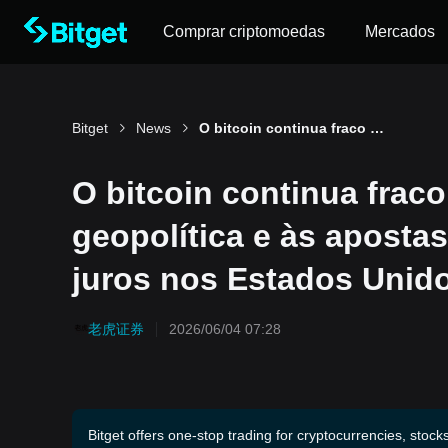
Comprar criptomoedas
Mercados
Bitget
News
O bitcoin continua fraco devido à incerteza geopolítica e às apostas de aumento das taxas de juros nos Estados Unidos.
O bitcoin continua fraco
geopolítica e às aposta
juros nos Estados Unid
老虎证券
2026/06/04 07:28
Bitget offers one-stop trading for cryptocurrencies, stock