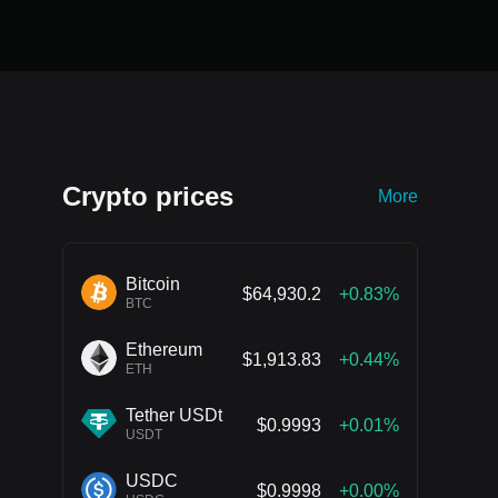
Crypto prices
More
Bitcoin
$64,930.2
+0.83%
BTC
Ethereum
$1,913.83
+0.44%
ETH
Tether USDt
$0.9993
+0.01%
USDT
USDC
$0.9998
+0.00%