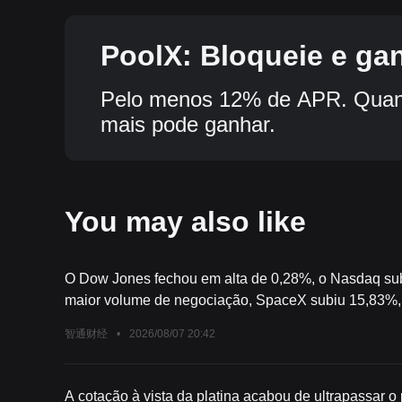
PoolX: Bloqueie e ga
Pelo menos 12% de APR. Quant
mais pode ganhar.
You may also like
O Dow Jones fechou em alta de 0,28%, o Nasdaq su
maior volume de negociação, SpaceX subiu 15,83%, 
SanDisk recuou 3,68%.
智通财经
•
2026/08/07 20:42
A cotação à vista da platina acabou de ultrapassar 