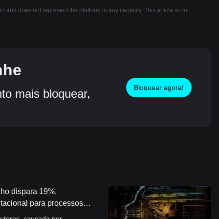
ion and does not represent the platform in any capacity. This article is not
nhe
Bloquear agora!
o mais bloquear,
lho dispara 19%,
acional para processos
utores, causada por