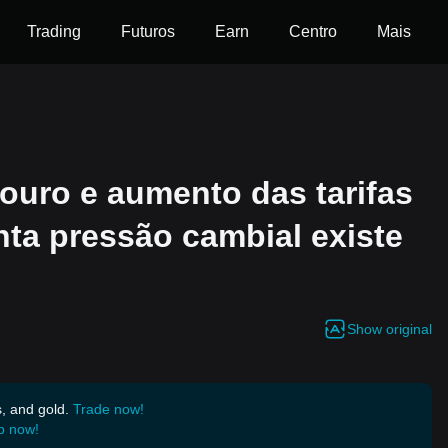
Trading
Futuros
Earn
Centro
Mais
ouro e aumento das tarifas
nta pressão cambial existe
Show original
s, and gold.
Trade now!
p now!