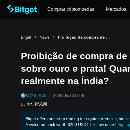
Comprar criptomoedas
Mercados
Bitget
News
Proibição de compra de ouro e aumento das tarifas sobre ouro e prata! Quanta pressão cambial existe realmente na Índia?
Proibição de compra de 
sobre ouro e prata! Qua
realmente na Índia?
华尔街见闻
2026/05/13 06:45
华尔街见闻
By
:
Bitget offers one-stop trading for cryptocurrencies, stock
A welcome pack worth 6200 USDT for new users!
Sign u