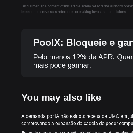
Disclaimer: The content of this article solely reflects the author's opin
intended to serve as a reference for making investment decisions.
PoolX: Bloqueie e ga
Pelo menos 12% de APR. Quant
mais pode ganhar.
You may also like
A demanda por IA não esfriou: receita da UMC em ju
comprovando a expansão da cadeia de poder comput
maduros
Em meio a uma forte correção global no setor de semicond