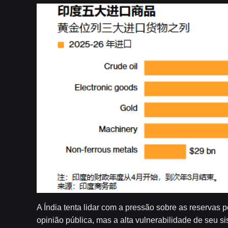
A Índia tenta lidar com a pressão sobre as reservas 
opinião pública, mas a alta vulnerabilidade de seu s