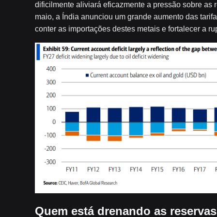
dificilmente aliviará eficazmente a pressão sobre as
maio, a Índia anunciou um grande aumento das tarif
conter as importações destes metais e fortalecer a ru
Quem está drenando as reservas