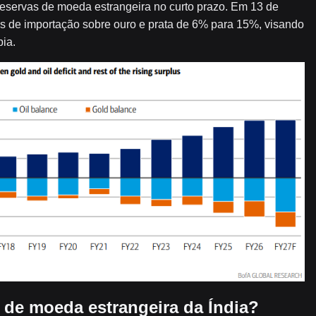
 reservas de moeda estrangeira no curto prazo. Em 13 de
as de importação sobre ouro e prata de 6% para 15%, visando
pia.
 de moeda estrangeira da Índia?