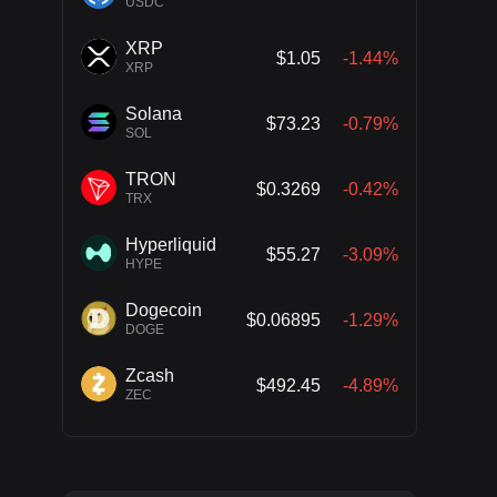
USDC
XRP
$1.05
-1.44%
XRP
Solana
$73.23
-0.79%
SOL
TRON
$0.3269
-0.42%
TRX
Hyperliquid
$55.27
-3.09%
HYPE
Dogecoin
$0.06895
-1.29%
DOGE
Zcash
$492.45
-4.89%
ZEC