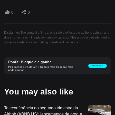
0
0
Disclaimer: The content of this article solely reflects the author's opinion and
does not represent the platform in any capacity. This article is not intended to
serve as a reference for making investment decisions.
PoolX: Bloqueie e ganhe
Bloquear agora!
Pelo menos 12% de APR. Quanto mais bloquear, mais
pode ganhar.
You may also like
Teleconferência do segundo trimestre da
Airbnb (ABNB.US): lançamentos de produtos