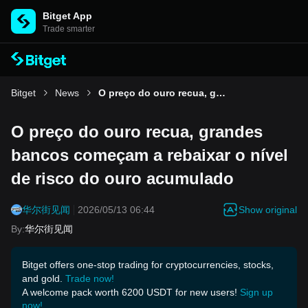
Bitget App
Trade smarter
Bitget
News
O preço do ouro recua, grandes bancos começam a rebaixar o nível de risco do ouro acumulado
O preço do ouro recua, grandes
bancos começam a rebaixar o nível
de risco do ouro acumulado
Show original
华尔街见闻
2026/05/13 06:44
By
:
华尔街见闻
Bitget offers one-stop trading for cryptocurrencies, stocks,
and gold.
Trade now!
A welcome pack worth 6200 USDT for new users!
Sign up
now!