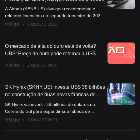
impulsionados por IA aumentam 80%,
A Airbnb (ABNB.US) divulgou recentemente o
crescimento de hotéis é 3 vezes maior que
relatório financeiro do segundo trimestre de 2026
de acomodações de temporada, orientação
e, durante a teleconferência com analistas que se
智通财经
•
2026/08/07 10:16
fortemente revisada para cima
seguiu, revelou que o crescimento da receita
anual da empresa tem potencial para aumentar
para pelo menos dois dígitos intermediários
O mercado de alta do ouro está de volta?
(acima de 15%).
UBS: Preço do ouro pode retornar a US$
5.000 no primeiro semestre do próximo ano
新浪财经
•
2026/08/07 09:38
SK Hynix (SKHY.US) investe US$ 38 bilhões
na construção de duas novas fábricas de
wafers, expansão gradual da capacidade de
SK Hynix vai investir 38 bilhões de dólares na
armazenamento de IA
Coreia do Sul para expandir sua fábrica de
fabricação de chips.
智通财经
•
2026/08/07 09:21