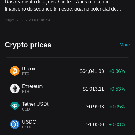
Rastreamento de ações: Circle – Após o relatório
financeiro do segundo trimestre, quanto potencial de
valorização resta para o preço das ações?
Bitget
•
2026/08/07 08:54
Crypto prices
More
Bitcoin
$64,841.03
+0.36%
BTC
Ethereum
$1,913.11
+0.53%
ETH
Tether USDt
$0.9993
+0.05%
USDT
USDC
$1.0000
+0.03%
USDC