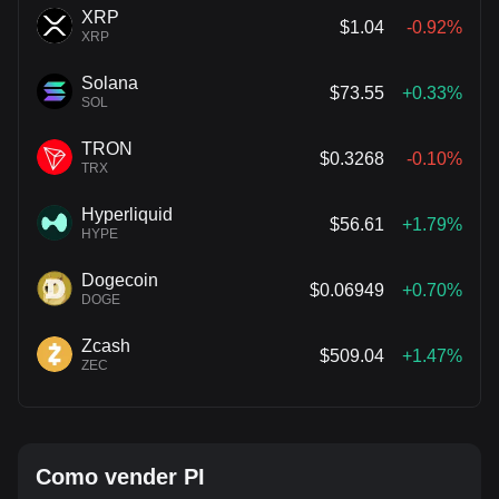
XRP
$1.04
-0.92%
XRP
Solana
$73.55
+0.33%
SOL
TRON
$0.3268
-0.10%
TRX
Hyperliquid
$56.61
+1.79%
HYPE
Dogecoin
$0.06949
+0.70%
DOGE
Zcash
$509.04
+1.47%
ZEC
Como vender PI