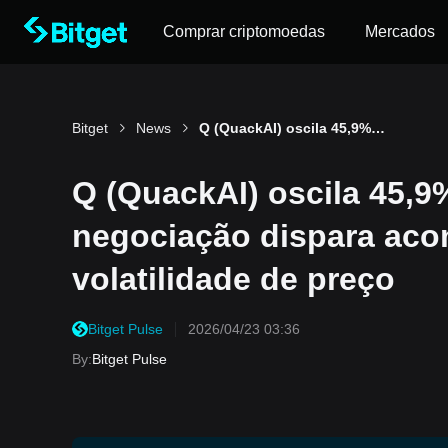
Comprar criptomoedas
Mercados
Bitget
News
Q (QuackAI) oscila 45,9% em 24 horas: volume de negociação dispara acompanhado de forte volatilidade de preço
Q (QuackAI) oscila 45,9
negociação dispara aco
volatilidade de preço
Bitget Pulse
2026/04/23 03:36
By
:
Bitget Pulse