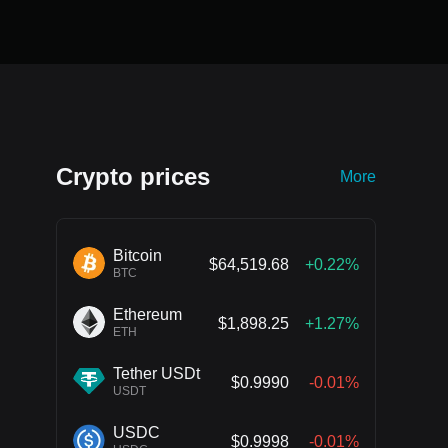
Crypto prices
More
Bitcoin
$64,519.68
+0.22%
BTC
Ethereum
$1,898.25
+1.27%
ETH
Tether USDt
$0.9990
-0.01%
USDT
USDC
$0.9998
-0.01%