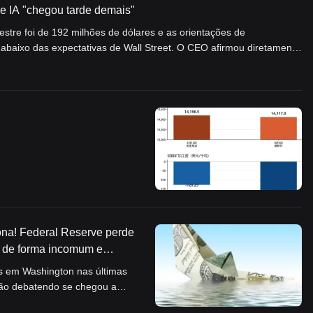
e IA "chegou tarde demais"
mestre foi de 192 milhões de dólares e as orientações de
 abaixo das expectativas de Wall Street. O CEO afirmou diretamente
endo a principal razão um atraso significativo na atualização do
 timing), mas os negócios voltaram a acelerar no terceiro
mpresa manterá uma taxa de crescimento anual composta de 30% nos
ignificativamente os investimentos em poder de computação de AI
penho dos modelos.
ona! Federal Reserve perde
ne de forma incomum e
uro e do dólar dos EUA
s em Washington nas últimas
stão debatendo se chegou a
os' que ocorreram no ano