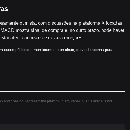
vas
samente otimista, com discussões na plataforma X focadas
 MACD mostra sinal de compra e, no curto prazo, pode haver
tar atento ao risco de novas correções.
m dados públicos e monitoramento on-chain, servindo apenas para
ion and does not represent the platform in any capacity. This article is not