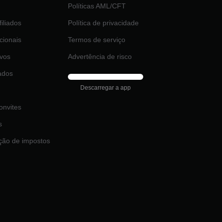
Políticas AML/CFT
iliados
Política de privacidade
ucionais
Termos de serviço
ivos
Advertência de risco
ados
Descarregar a app
onvites
s
ção de impostos