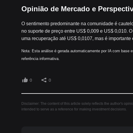
Opinião de Mercado e Perspecti
O sentimento predominante na comunidade é cautelo
no suporte de preço entre US$ 0,009 e US$ 0,010. O
uma recuperação até US$ 0,0107, mas é importante es
Nota: Esta análise é gerada automaticamente por IA com base e
referência informativa.
0
0
Disclaimer: The content of this article solely reflects the author's opin
intended to serve as a reference for making investment decisions.