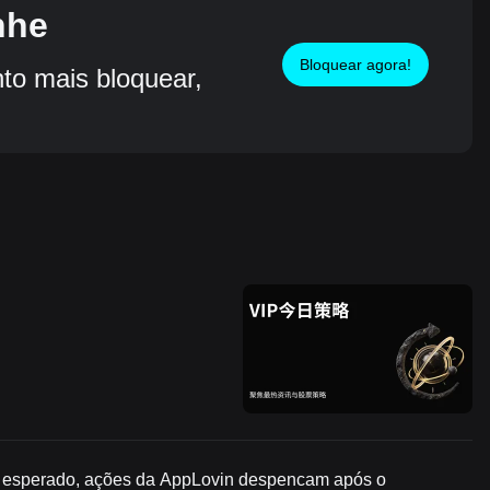
nhe
Bloquear agora!
o mais bloquear,
do esperado, ações da AppLovin despencam após o