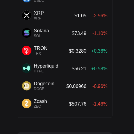
USDC
XRP
$1.05
-2.56%
XRP
Solana
$73.49
-1.10%
SOL
TRON
$0.3280
+0.36%
TRX
Hyperliquid
$56.21
+0.58%
HYPE
Dogecoin
$0.06966
-0.96%
DOGE
Zcash
$507.76
-1.46%
ZEC