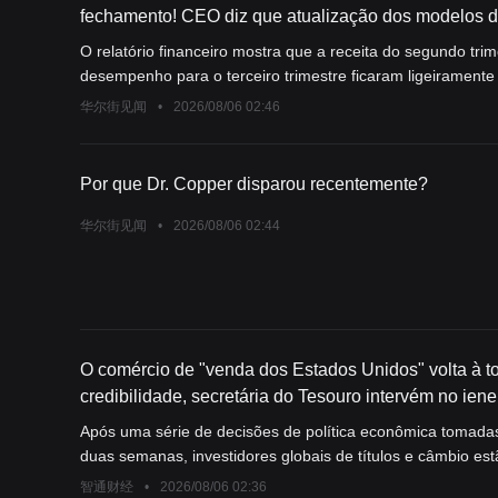
fechamento! CEO diz que atualização dos modelos d
O relatório financeiro mostra que a receita do segundo tri
desempenho para o terceiro trimestre ficaram ligeiramente
que o desempenho deste trimestre “não atingiu o padrão”, s
华尔街见闻
•
2026/08/06 02:46
modelo de AI no segundo trimestre (apenas uma questão de
trimestre. A equipe de gestão está confiante de que a e
próximos dez anos e declarou que continuará a aumentar s
Por que Dr. Copper disparou recentemente?
para gerar mais receita absoluta, impulsionando o desem
华尔街见闻
•
2026/08/06 02:44
O comércio de "venda dos Estados Unidos" volta à t
credibilidade, secretária do Tesouro intervém no ie
capitais globais fogem em massa dos títulos do Teso
Após uma série de decisões de política econômica tomada
duas semanas, investidores globais de títulos e câmbio e
hora de retomar as operações de 'venda dos Estados Unid
智通财经
•
2026/08/06 02:36