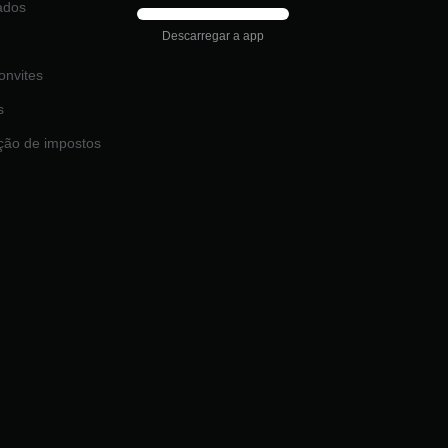
ados
Descarregar a app
onvites
s
ção de impostos