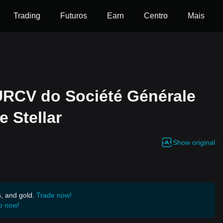
Trading
Futuros
Earn
Centro
Mais
URCV do Société Générale
e Stellar
Show original
s, and gold.
Trade now!
p now!