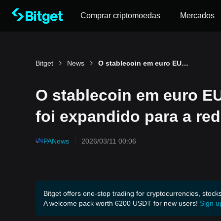
Comprar criptomoedas
Mercados
Bitget
News
O stablecoin em euro EURCV do Société Générale foi expandido para a rede Stellar
O stablecoin em euro E
foi expandido para a red
PANews
2026/03/11 00:06
Bitget offers one-stop trading for cryptocurrencies, stock
A welcome pack worth 6200 USDT for new users!
Sign u