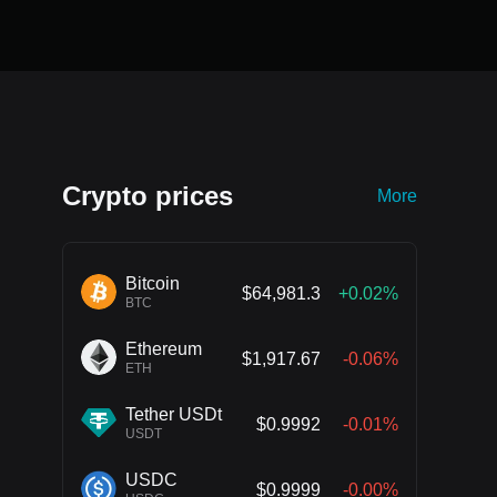
Crypto prices
More
Bitcoin
$64,981.3
+0.02%
BTC
Ethereum
$1,917.67
-0.06%
ETH
Tether USDt
$0.9992
-0.01%
USDT
USDC
$0.9999
-0.00%