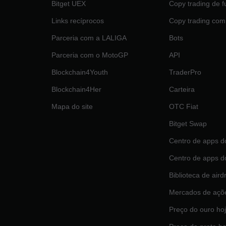
Bitget UEX
Copy trading de f
Links recíprocos
Copy trading com
Parceria com a LALIGA
Bots
Parceria com o MotoGP
API
Blockchain4Youth
TraderPro
Blockchain4Her
Carteira
Mapa do site
OTC Fiat
Bitget Swap
Centro de apps d
Centro de apps d
Biblioteca de aird
Mercados de açõ
Preço do ouro ho