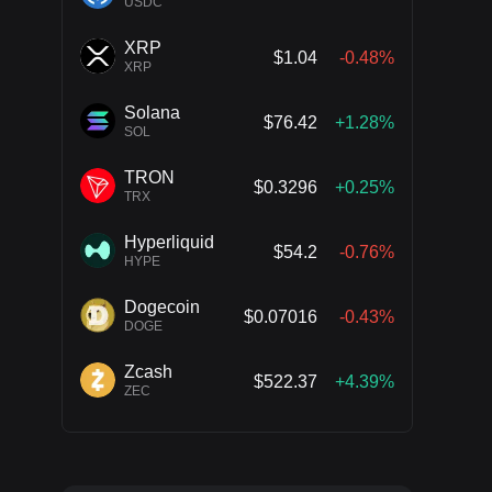
USDC
XRP
$1.04
-0.48%
XRP
Solana
$76.42
+1.28%
SOL
TRON
$0.3296
+0.25%
TRX
Hyperliquid
$54.2
-0.76%
HYPE
Dogecoin
$0.07016
-0.43%
DOGE
Zcash
$522.37
+4.39%
ZEC