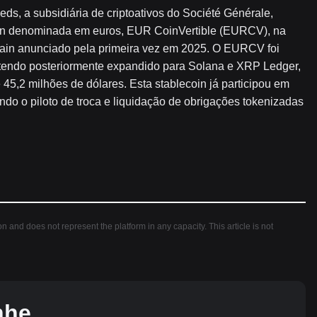
, a subsidiária de criptoativos do Société Générale,
in denominada em euros, EUR CoinVertible (EURCV), na
chain anunciado pela primeira vez em 2025. O EURCV foi
 tendo posteriormente expandido para Solana e XRP Ledger,
45,2 milhões de dólares. Esta stablecoin já participou em
uindo o piloto de troca e liquidação de obrigações tokenizadas
ion and does not represent the platform in any capacity. This article is not
nhe