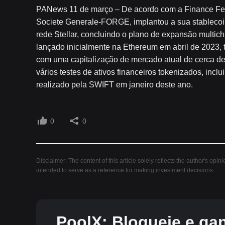
PANews 11 de março – De acordo com a Finance Feeds
Societe Generale-FORGE, implantou a sua stableco
rede Stellar, concluindo o plano de expansão multi
lançado inicialmente na Ethereum em abril de 2023,
com uma capitalização de mercado atual de cerca de 
vários testes de ativos financeiros tokenizados, incl
realizado pela SWIFT em janeiro deste ano.
0
0
Disclaimer: The content of this article solely reflects the author's opin
intended to serve as a reference for making investment decisions.
PoolX: Bloqueie e ga