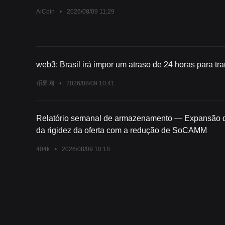
AiCoin
•
2026/08/09 11:29
web3: Brasil irá impor um atraso de 24 horas para tra
币界网
•
2026/08/09 10:41
Relatório semanal de armazenamento — Expansão d
da rigidez da oferta com a redução de SoCAMM
404k
•
2026/08/09 10:18