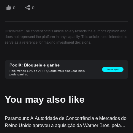
0
0
Disclaimer: The content of this article solely reflects the author's opinion and
does not represent the platform in any capacity. This article is not intended to
serve as a reference for making investment decisions.
PoolX: Bloqueie e ganhe
Bloquear agora!
Pelo menos 12% de APR. Quanto mais bloquear, mais
pode ganhar.
You may also like
Paramount: A Autoridade de Concorrência e Mercados do
Reino Unido aprovou a aquisição da Warner Bros. pela
Paramount Sky Dance