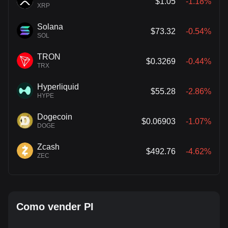
$1.05
-1.18%
XRP
Solana
$73.32
-0.54%
SOL
TRON
$0.3269
-0.44%
TRX
Hyperliquid
$55.28
-2.86%
HYPE
Dogecoin
$0.06903
-1.07%
DOGE
Zcash
$492.76
-4.62%
ZEC
Como vender PI