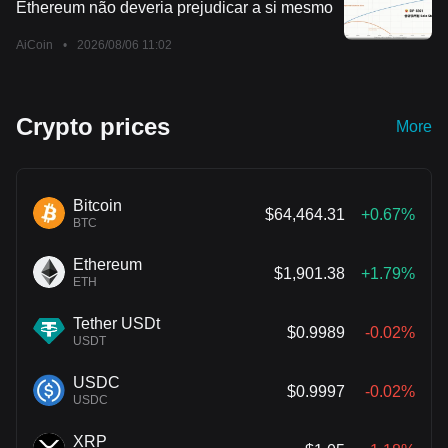
Ethereum não deveria prejudicar a si mesmo
significativamente os custos.
AiCoin
•
2026/08/06 11:02
Crypto prices
More
Bitcoin
$64,464.31
+0.67%
BTC
Ethereum
$1,901.38
+1.79%
ETH
Tether USDt
$0.9989
-0.02%
USDT
USDC
$0.9997
-0.02%
USDC
XRP