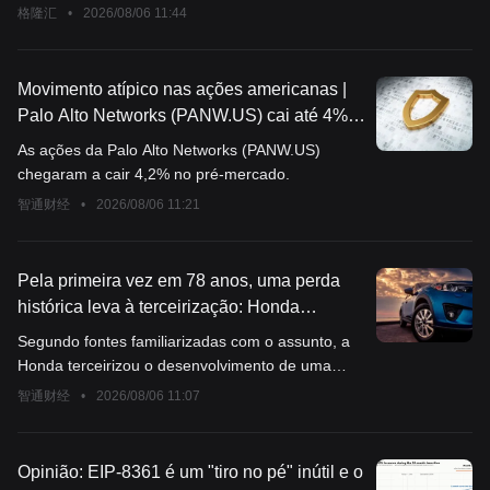
格隆汇
•
2026/08/06 11:44
Movimento atípico nas ações americanas |
Palo Alto Networks (PANW.US) cai até 4%
no pré-mercado, vendas de produtos na
As ações da Palo Alto Networks (PANW.US)
China sob revisão de segurança cibernética
chegaram a cair 4,2% no pré-mercado.
智通财经
•
2026/08/06 11:21
Pela primeira vez em 78 anos, uma perda
histórica leva à terceirização: Honda
(HMC.US) lança novos veículos em parceria
Segundo fontes familiarizadas com o assunto, a
com Tata Technologies para implementar
Honda terceirizou o desenvolvimento de uma
redução de custos e aumento de eficiência.
nova linha de veículos para a Tata Technologies
智通财经
•
2026/08/06 11:07
Ltd. Esta é a primeira vez que a montadora
japonesa contrata uma empresa indiana de
serviços de engenharia para criar uma plataforma
Opinião: EIP-8361 é um "tiro no pé" inútil e o
de ponta a ponta, com o objetivo de reduzir