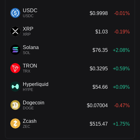
USDC
$0.9998
-0.01%
USDC
XRP
$1.03
-0.19%
XRP
Solana
$76.35
+2.08%
SOL
TRON
$0.3295
+0.59%
TRX
Hyperliquid
$54.66
+0.09%
HYPE
Dogecoin
$0.07004
-0.47%
DOGE
Zcash
$515.47
+1.75%
ZEC