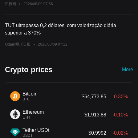
币界网
•
2026/08/09 07:56
TUT ultrapassa 0,2 dólares, com valorização diária
superior a 370%
Odaily星球日报
•
2026/08/09 07:12
Crypto prices
More
Bitcoin
$64,773.85
-0.30%
BTC
Ethereum
$1,913.88
-0.10%
ETH
Tether USDt
$0.9992
-0.02%
USDT