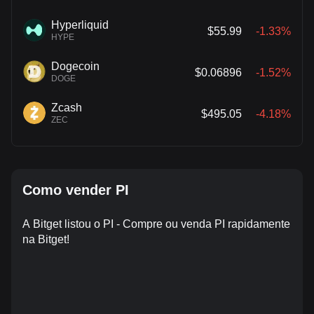
Hyperliquid
$55.99
-1.33%
HYPE
Dogecoin
$0.06896
-1.52%
DOGE
Zcash
$495.05
-4.18%
ZEC
Como vender PI
A Bitget listou o PI - Compre ou venda PI rapidamente
na Bitget!