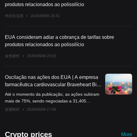
produtos relacionados ao polissilício
华尔街见闻
•
2026/08/06 20:41
EUA consideram adiar a cobrança de tarifas sobre
produtos relacionados ao polissilício
金色财经
•
2026/08/06 20:02
Oscilação nas ações dos EUA | A empresa
farmacêutica cardiovascular Braveheart Bio
(BRVE.US) estreia no mercado de ações
Até o momento da publicação, as ações subiram
dos EUA, com ações subindo mais de 75%
mais de 75%, sendo negociadas a 31,405
após a abertura.
dólares.
智通财经
•
2026/08/06 17:06
Crypto prices
More