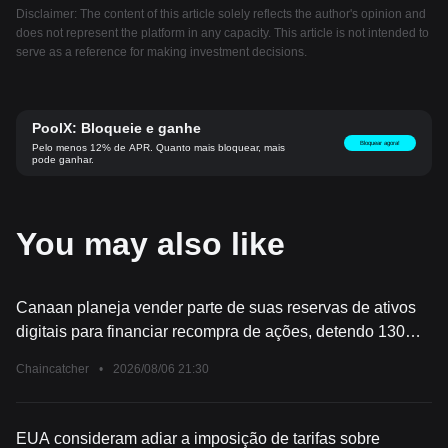
Disclaimer: The content of this article solely reflects the author's opinion and
does not represent the platform in any capacity. This article is not intended to
serve as a reference for making investment decisions.
PoolX: Bloqueie e ganhe
Bloquear agora!
Pelo menos 12% de APR. Quanto mais bloquear, mais
pode ganhar.
You may also like
Canaan planeja vender parte de suas reservas de ativos
digitais para financiar recompra de ações, detendo 130
milhões de dólares em BTC e ETH
Chaincatcher
•
2026/08/06 21:30
EUA consideram adiar a imposição de tarifas sobre