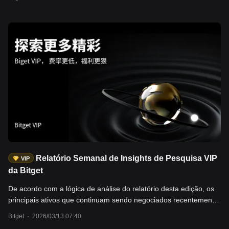
inalterada": - O petróleo bruto WTI subiu +18,3% na semana,
e o potencial de alta é maior. Ativos em destaque: USO, UKO,
com o Estreito de Ormuz quase bloqueado, levando à
BTC, QQQ.
interrupção do fluxo diário de cerca de 20 milhões de barris no
mundo. A IEA classificou como "a maior interrupção de oferta da
história"; - O mercado de ações dos EUA sob pressão, NAS100
-2,4%, US2000 -2,9%; - Metais preciosos recuaram, ouro -3,2%,
prata -8,7%; - O mercado de criptoativos demonstrou resiliência
em meio à busca por refúgio, com BTC +2,0% e ETH +2,8%.
Tanto o fluxo de capital quanto o valor de mercado das
stablecoins indicam que não houve retirada sistêmica de fundos.
Os usuários podem negociar esses ativos através de mercados
spot e de futuros do setor de cripto, CFD da Bitget, contratos de
ações e cripto, entre outros.
Relatório Semanal de Insights de Pesquisa VIP
VIP
da Bitget
De acordo com a lógica de análise do relatório desta edição, os
principais ativos que continuam sendo negociados recentemente
concentram-se em: - Petróleo bruto: Brent Crude Oil (UKOUSD),
Bitget
·
2026/03/13 07:40
WTI Crude Oil (USOUSD), que atualmente estão em uma janela