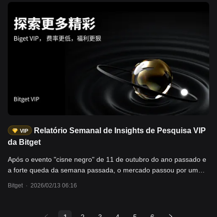
desempenho excepcional durante o conflito, com o preço do ouro
disparando para cerca de US$ 5.300 por onça e os futuros de
petróleo, como Brent, saltando para US$ 77-80 por barril, o que
pode impactar ainda mais os mercados globais.
Relatório Semanal de Insights de Pesquisa VIP
VIP
da Bitget
Após o evento "cisne negro" de 11 de outubro do ano passado e
a forte queda da semana passada, o mercado passou por um
novo processo de "desalavancagem". A partir de vários
Bitget
·
2026/02/13 06:16
indicadores de mercado, há sinais recentes de recuperação após
atingir o fundo. A expectativa de corte de juros para 2026 foi
antecipada de julho para junho. Em termos macroeconômicos, o
1
2
3
4
5
6