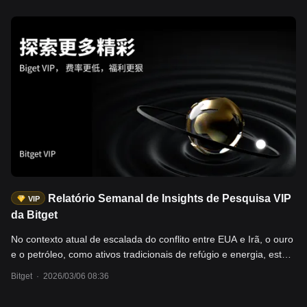
de tempo de rápida precificação dos riscos de guerra; o
desequilíbrio entre oferta e demanda continuará a elevar ainda
mais os preços do petróleo. - Futuros de índices acionários:
futuros do índice Nikkei 225 (JPY), NAS100, entre outros. O
Japão é um país dependente da importação de energia, com 70-
90% do seu petróleo importado passando pelo Estreito de
Ormuz. O bloqueio contínuo do Estreito de Ormuz, aliado ao alto
preço do petróleo, poderá causar recessão econômica. - Ativos
cripto: BTC. Segundo os dados do mercado e de ETF, o preço do
BTC está positivamente correlacionado ao dólar, sendo que os
ETFs de BTC registraram grandes entradas líquidas. Os usuários
podem negociar esses ativos através das seções Bitget Tradfi
(CFD) e à vista.
Relatório Semanal de Insights de Pesquisa VIP
VIP
da Bitget
No contexto atual de escalada do conflito entre EUA e Irã, o ouro
e o petróleo, como ativos tradicionais de refúgio e energia, estão
recebendo grande atenção. Este artigo recomenda o ouro e o
Bitget
·
2026/03/06 08:36
petróleo como opções de alocação para investidores diante das
incertezas geopolíticas. Esses ativos têm apresentado