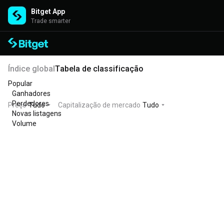
Bitget App
Trade smarter
Índice global
Tabela de classificação
Popular
Ganhadores
Perdedores
Preço
Tudo
Capitalização de mercado
Tudo
Novas listagens
Volume