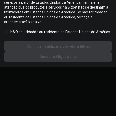
serviços a partir de Estados Unidos da América. Tenha em
atenção que os produtos e serviços na Bitget não se destinam a
Os cookies são utilizados para otimizar e personalizar a sua
utilizadores em Estados Unidos da América. Se não for cidadão
experiência no website. Pode gerir as suas preferências de
ou residente de Estados Unidos da América, forneça a
cookies e consultar a
Política de cookies
.
autodeclaração abaixo.
NÃO sou cidadão ou residente de Estados Unidos da América.
Aceitar todos os cookies
Continuar a utilizar a corretora Bitget
Rejeitar tudo
Aceder à Bitget Wallet
Configurações de cookies
Sobre a Bitget