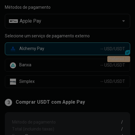
Métodos de pagamento
Selecione um serviço de pagamento externo
Alchemy Pay
-- USD/USDT
Preferred 👍🏻
Banxa
-- USD/USDT
Simplex
-- USD/USDT
Comprar USDT com Apple Pay
3
Método de pagamento
/
Total (incluindo taxas)
/