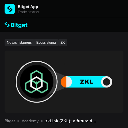
Bitget App
Trade smarter
Novas listagens
Ecossistema
ZK
Bitget
>
Academy
>
zkLink (ZKL): o futuro das
aplicações descentralizad