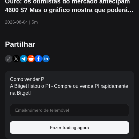
Ouro: os otimistas do mercado antecipam
4600 $? Mas o gráfico mostra que poderá
cair primeiro para 3800 $
2026-08-04
|
5m
Partilhar
Como vender PI
A Bitget listou o PI - Compre ou venda PI rapidamente
na Bitget!
Fazer trading agora