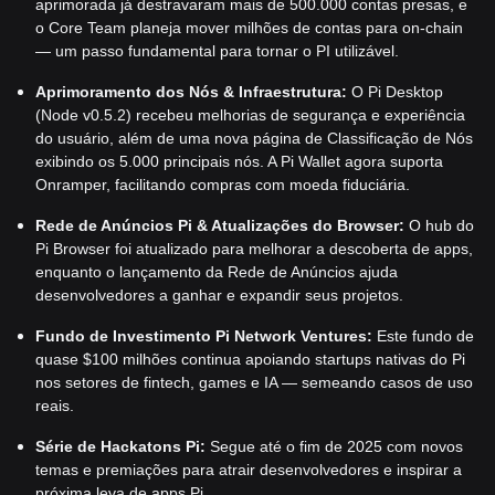
aprimorada já destravaram mais de 500.000 contas presas, e
o Core Team planeja mover milhões de contas para on-chain
— um passo fundamental para tornar o PI utilizável.
Aprimoramento dos Nós & Infraestrutura:
O Pi Desktop
(Node v0.5.2) recebeu melhorias de segurança e experiência
do usuário, além de uma nova página de Classificação de Nós
exibindo os 5.000 principais nós. A Pi Wallet agora suporta
Onramper, facilitando compras com moeda fiduciária.
Rede de Anúncios Pi & Atualizações do Browser:
O hub do
Pi Browser foi atualizado para melhorar a descoberta de apps,
enquanto o lançamento da Rede de Anúncios ajuda
desenvolvedores a ganhar e expandir seus projetos.
Fundo de Investimento Pi Network Ventures:
Este fundo de
quase $100 milhões continua apoiando startups nativas do Pi
nos setores de fintech, games e IA — semeando casos de uso
reais.
Série de Hackatons Pi:
Segue até o fim de 2025 com novos
temas e premiações para atrair desenvolvedores e inspirar a
próxima leva de apps Pi.