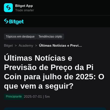
Bitget App
Trade smarter
Tópicos em destaque
Tendências cripto
Bitget
>
Academy
>
Últimas Notícias e Previsã
o de Preço da Pi Coin par
a julho de 2025: O que ve
Últimas Notícias e
m a seguir?
Previsão de Preço da Pi
Coin para julho de 2025: O
que vem a seguir?
2025-07-01
|
5m
Principiante