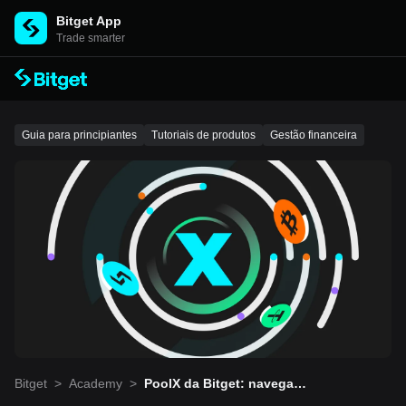
Bitget App
Trade smarter
Guia para principiantes
Tutoriais de produtos
Gestão financeira
Bitget
>
Academy
>
PoolX da Bitget: navegan
do pelo mercado de cripto