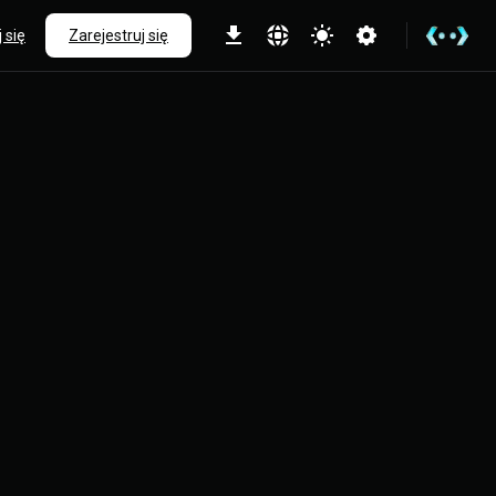
 się
Zarejestruj się