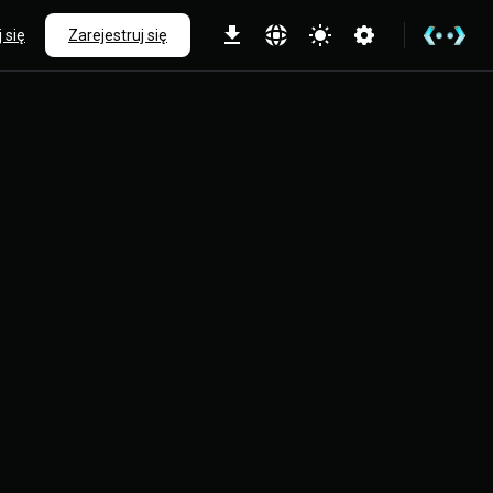
 się
Zarejestruj się