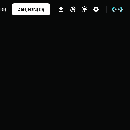
 się
Zarejestruj się