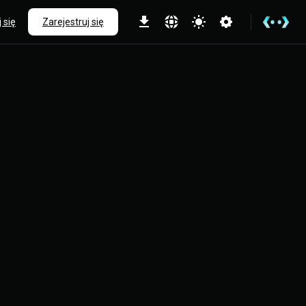
 się
Zarejestruj się