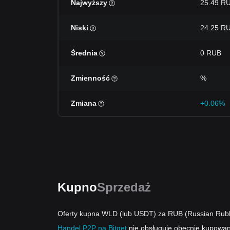
Najwyższy
25.49 R
Niski
24.25 R
Średnia
0 RUB
Zmienność
%
Zmiana
+0.06%
Kupno
Sprzedaż
Oferty kupna WLD (lub USDT) za RUB (Russian Rubl
Handel P2P na Bitget
nie obsługuje obecnie kupowa