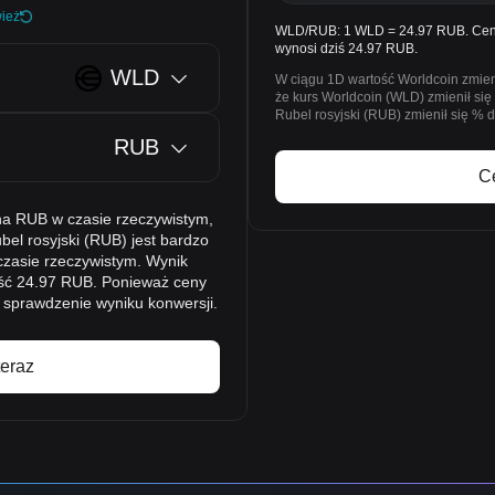
ież
WLD/RUB: 1 WLD = 24.97 RUB. Cena 
wynosi dziś 24.97 RUB.
WLD
W ciągu 1D wartość Worldcoin zmien
że kurs Worldcoin (WLD) zmienił się
Rubel rosyjski (RUB) zmienił się %
RUB
C
a RUB w czasie rzeczywistym,
el rosyjski (RUB) jest bardzo
 czasie rzeczywistym. Wynik
ość 24.97 RUB. Ponieważ ceny
 sprawdzenie wyniku konwersji.
eraz