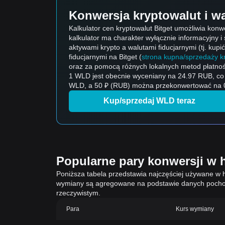
Konwersja kryptowalut i wa
Kalkulator cen kryptowalut Bitget umożliwia konw
kalkulator ma charakter wyłącznie informacyjny 
aktywami krypto a walutami fiducjarnymi (tj. kupi
fiducjarnymi na Bitget (
strona kupna/sprzedaży kr
oraz za pomocą różnych lokalnych metod płatnoś
1 WLD jest obecnie wyceniany na 24.97 RUB, c
WLD, a 50 ₽ (RUB) można przekonwertować na 0.2
Kup/sprzedaj WLD teraz
Popularne pary konwersji w h
Poniższa tabela przedstawia najczęściej używane w h
wymiany są agregowane na podstawie danych pochod
rzeczywistym.
Para
Kurs wymiany