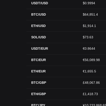
USDT/USD
$0.9994
BTC/USD
$64,851.4
ETH/USD
$1,914.1
SOL/USD
$73.63
USDT/EUR
€0.8644
BTC/EUR
€56,089.98
ETH/EUR
€1,655.5
BTC/GBP
£48,067.86
ETH/GBP
£1,418.73
BTC/JPY
¥10,233,868.6