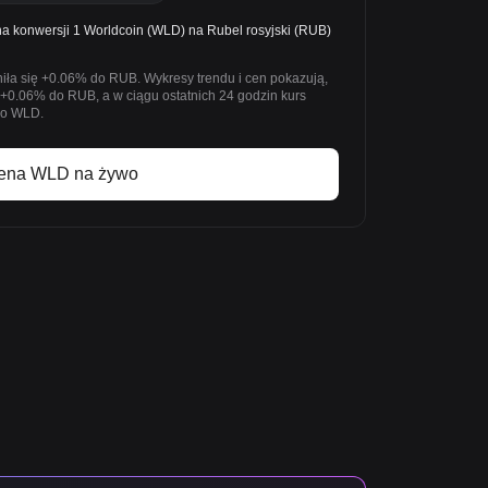
konwersji 1 Worldcoin (WLD) na Rubel rosyjski (RUB)
iła się +0.06% do RUB. Wykresy trendu i cen pokazują,
 +0.06% do RUB, a w ciągu ostatnich 24 godzin kurs
 do WLD.
ena WLD na żywo