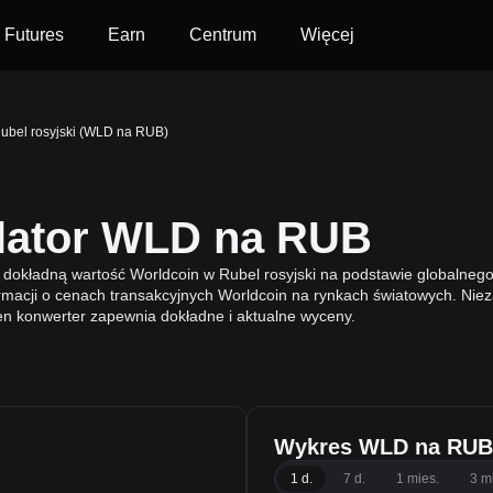
Futures
Earn
Centrum
Więcej
ubel rosyjski (WLD na RUB)
ulator WLD na RUB
dokładną wartość Worldcoin w Rubel rosyjski na podstawie globalneg
rmacji o cenach transakcyjnych Worldcoin na rynkach światowych. Niezal
ten konwerter zapewnia dokładne i aktualne wyceny.
Wykres WLD na RUB
1 d.
7 d.
1 mies.
3 m