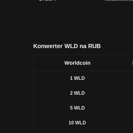
Konwerter WLD na RUB
Worldcoin
1
WLD
2
WLD
5
WLD
10
WLD