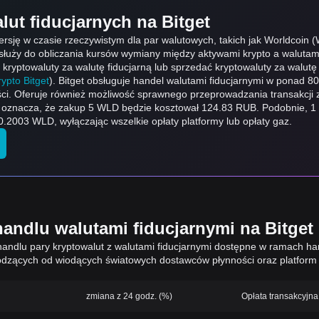
lut fiducjarnych na Bitget
ersję w czasie rzeczywistym dla par walutowych, takich jak Worldcoin 
i służy do obliczania kursów wymiany między aktywami krypto a walutam
ć kryptowaluty za walutę fiducjarną lub sprzedać kryptowaluty za walutę 
ypto Bitget
). Bitget obsługuje handel walutami fiducjarnymi w ponad 8
ci. Oferuje również możliwość sprawnego przeprowadzania transakcji z
o oznacza, że zakup 5 WLD będzie kosztował 124.83 RUB. Podobnie, 
003 WLD, wyłączając wszelkie opłaty platformy lub opłaty gaz.
andlu walutami fiducjarnymi na Bitget
andlu pary kryptowalut z walutami fiducjarnymi dostępne w ramach han
zących od wiodących światowych dostawców płynności oraz platform 
zmiana z 24 godz. (%)
Opłata transakcyjna 