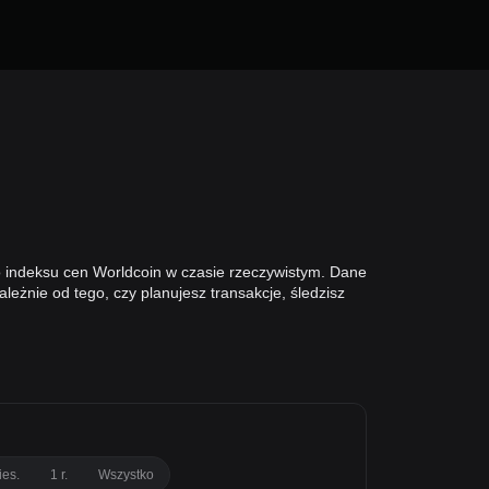
o indeksu cen Worldcoin w czasie rzeczywistym. Dane
eżnie od tego, czy planujesz transakcje, śledzisz
ies.
1 r.
Wszystko