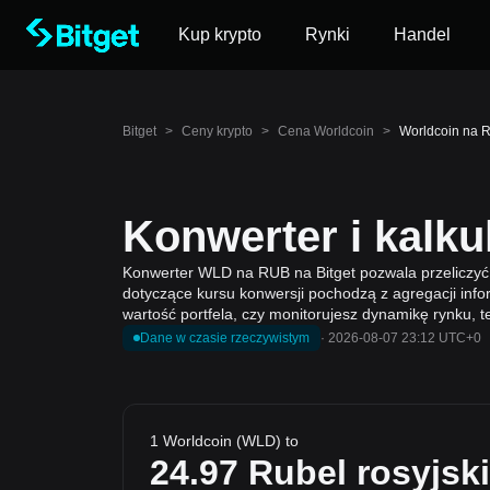
Kup krypto
Rynki
Handel
Bitget
>
Ceny krypto
>
Cena Worldcoin
>
Worldcoin na R
Konwerter i kalk
Konwerter WLD na RUB na Bitget pozwala przeliczyć 
dotyczące kursu konwersji pochodzą z agregacji info
wartość portfela, czy monitorujesz dynamikę rynku, 
Dane w czasie rzeczywistym
·
2026-08-07 23:12 UTC+0
1 Worldcoin (WLD) to
24.97
Rubel rosyjski