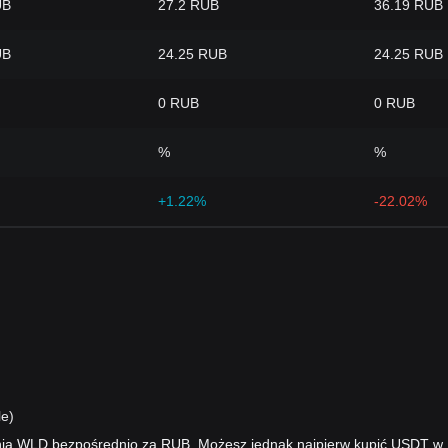
UB
27.2 RUB
36.19 RUB
UB
24.25 RUB
24.25 RUB
0 RUB
0 RUB
%
%
+1.22%
-22.02%
e)
nia WLD bezpośrednio za RUB. Możesz jednak najpierw kupić USDT w