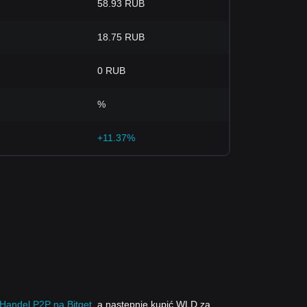
58.93 RUB
18.75 RUB
0 RUB
%
+11.37%
Handel P2P na Bitget
, a następnie kupić WLD za