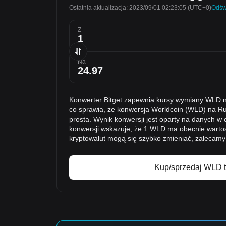
Ostatnia aktualizacja: 2023/09/01 02:23:05
(UTC+0)
Odśw
Z
Na
Konwerter Bitget zapewnia kursy wymiany WLD n
co sprawia, że konwersja Worldcoin (WLD) na Rub
prosta. Wynik konwersji jest oparty na danych w
konwersji wskazuje, że 1 WLD ma obecnie wart
kryptowalut mogą się szybko zmieniać, zalecamy
Kup/sprzedaj WLD t