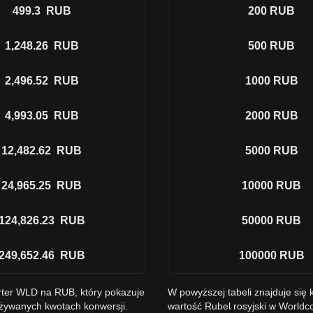
499.3
RUB
200
RUB
1,248.26
RUB
500
RUB
2,496.52
RUB
1000
RUB
4,993.05
RUB
2000
RUB
12,482.62
RUB
5000
RUB
24,965.25
RUB
10000
RUB
124,826.23
RUB
50000
RUB
249,652.46
RUB
100000
RUB
rter WLD na RUB, który pokazuje
W powyższej tabeli znajduje si
używanych kwotach konwersji.
wartość Rubel rosyjski w World