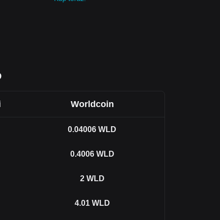
D
i
Worldcoin
0.04006
WLD
0.4006
WLD
2
WLD
4.01
WLD