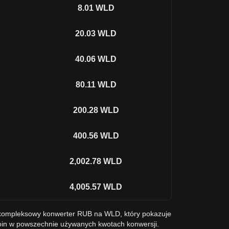
8.01
WLD
20.03
WLD
40.06
WLD
80.11
WLD
200.28
WLD
400.56
WLD
2,002.78
WLD
4,005.57
WLD
ę kompleksowy konwerter RUB na WLD, który pokazuje
coin w powszechnie używanych kwotach konwersji.