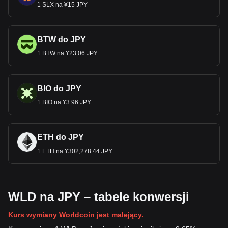
1 SLX na ¥15 JPY
BTW do JPY
1 BTW na ¥23.06 JPY
BIO do JPY
1 BIO na ¥3.96 JPY
ETH do JPY
1 ETH na ¥302,278.44 JPY
WLD na JPY – tabele konwersji
Kurs wymiany Worldcoin jest malejący.