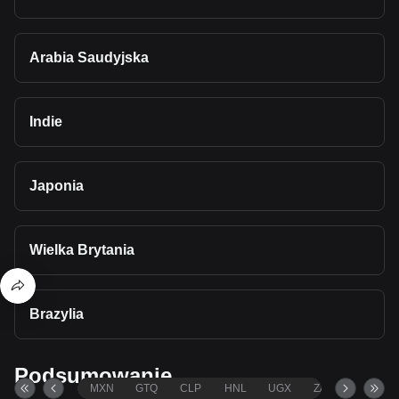
Arabia Saudyjska
Indie
Japonia
Wielka Brytania
Brazylia
Podsumowanie
MXN
GTQ
CLP
HNL
UGX
ZAR
TND