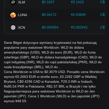
$0.1637
€0.1415
C$0.
XLM
$0.04172
€0.03609
C$0.
LUNA
$0.003054
€0.002642
C$0.
XCN
Dane Bitget dotyczące wymiany kryptowalut na fiat pokazują
popularne pary walutowe Worldcoin: WLD do dolara
amerykańskiego (USD), WLD do euro (EUR), WLD do funta
szterlinga (GBP), WLD do dolara kanadyjskiego (CAD), WLD do
rupii indyjskiej (INR), WLD do rupii pakistańskiej (PKR), WLD do
reala brazylijskiego (BRL), WLD do…
Cena Worldcoin w USA to $0.3079 USD. Ponadto cena Worldcoin
wynosi €0.2663 EUR w strefie euro, £0.2282 GBP w Wielkiej
Brytanii, C$0.4296 CAD w Kanadzie, ₹29.3 INR w Indiach,
₨85.54 PKR w Pakistanie, R$1.57 BRL w Brazylii i nie tylko.
Najpopularniejsza para walutowa Worldcoin to WLD do Jen
japoński (JPY). Cena 1 Worldcoin (WLD) w Jen japoński (JPY)
wynosi ¥48.59.