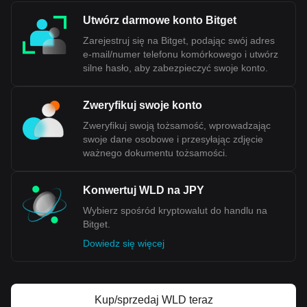
Currency Forum, który uw
aża, że waluty cyfrowe odegrają
Utwórz darmowe konto Bitget
kluczową rolę w przyszłym rozwoju gospodarczym i
dobrobycie poprzez usprawnienie funkcji przetwarzania
Zarejestruj się na Bitget, podając swój adres
informacji i danych. DCJPY został zaprojektowany do
e-mail/numer telefonu komórkowego i utwórz
współistnienia z cyfrową walutą banku centralnego (CBDC),
silne hasło, aby zabezpieczyć swoje konto.
co stanowi
znaczący krok w przyjęciu przez Japonię
cyfrowej technologii finansowej.
Zweryfikuj swoje konto
Zweryfikuj swoją tożsamość, wprowadzając
Dane Bitget dotyczące handlu kryptowaluty-do-fiat
pokazują, że najpopularniejszą parą walutową
swoje dane osobowe i przesyłając zdjęcie
Worldcoin jest WLD na JPY, a kod waluty Worldcoin
ważnego dokumentu tożsamości.
to WLD. Skorzystaj z naszego kalkulatora
kryptowalut, aby sprawdzić, ile kryptowalut możesz
wymienić na JPY.
Konwertuj WLD na JPY
Wybierz spośród kryptowalut do handlu na
Bitget.
Dowiedz się więcej
Kup/sprzedaj WLD teraz