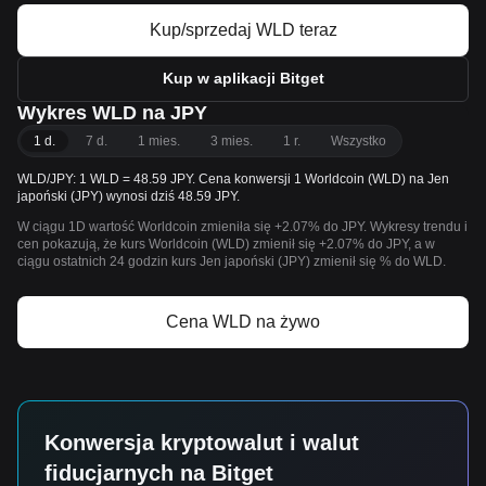
Kup/sprzedaj WLD teraz
Kup w aplikacji Bitget
Wykres WLD na JPY
1 d.
7 d.
1 mies.
3 mies.
1 r.
Wszystko
WLD/JPY: 1 WLD = 48.59 JPY. Cena konwersji 1 Worldcoin (WLD) na Jen
japoński (JPY) wynosi dziś 48.59 JPY.
W ciągu 1D wartość Worldcoin zmieniła się +2.07% do JPY. Wykresy trendu i
cen pokazują, że kurs Worldcoin (WLD) zmienił się +2.07% do JPY, a w
ciągu ostatnich 24 godzin kurs Jen japoński (JPY) zmienił się % do WLD.
Cena WLD na żywo
Konwersja kryptowalut i walut
fiducjarnych na Bitget