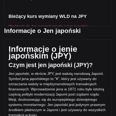
Bieżący kurs wymiany WLD na JPY
Worldcoin do Jen japoński spada w tym tygodniu.
Informacje o Jen japoński
Obecna cena rynkowa Worldcoin wynosi ¥48.59 na WLD, a
łączna kapitalizacja rynkowa wynosi ¥174,121,283,405.06
JPY w oparciu o podaż w obiegu 3,583,284,200 WLD. W
Informacje o jenie
ciągu ostatnich 24 godzin wolumen obrotu Worldcoin zmienił
japońskim (JPY)
się o -22.64% (¥-5,000,396,109.94 JPY). W ostatni dzień
handlu, wolumen obrotu WLD wyniósł ¥22,083,043,817.85.
Czym jest jen japoński (JPY)?
Jen japoński, w skrócie JPY, jest walutą narodową Japonii.
Więcej informacji o Worldcoin na Bitget
Symbol jena japońskiego to "¥", który jest używany do
oznaczania waluty w międzynarodowych transakcjach
Cena Worldcoin
finansowych. Wprowadzenie jena w 1871 roku było istotną
Prognoza ceny Worldcoin
częścią polityki modernizacji Japonii
pod rządami rządu
Czym jest Worldcoin (WLD)?
Meiji, dostosowując się do europejskiego dziesiętnego
Kalkulator zysków Worldcoin
systemu monetarnego. Jen japoński jest jedynym prawnym
środkiem płatniczym w Japonii i jest używany do wszystkich
transakcji w kraju.