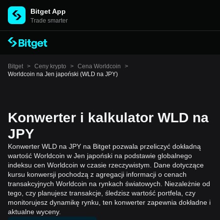
Bitget App
Trade smarter
Bitget
>
Ceny krypto
>
Cena Worldcoin
>
Worldcoin na Jen japoński (WLD na JPY)
Konwerter i kalkulator WLD na
JPY
Konwerter WLD na JPY na Bitget pozwala przeliczyć dokładną
wartość Worldcoin w Jen japoński na podstawie globalnego
indeksu cen Worldcoin w czasie rzeczywistym. Dane dotyczące
kursu konwersji pochodzą z agregacji informacji o cenach
transakcyjnych Worldcoin na rynkach światowych. Niezależnie od
tego, czy planujesz transakcje, śledzisz wartość portfela, czy
monitorujesz dynamikę rynku, ten konwerter zapewnia dokładne i
aktualne wyceny.