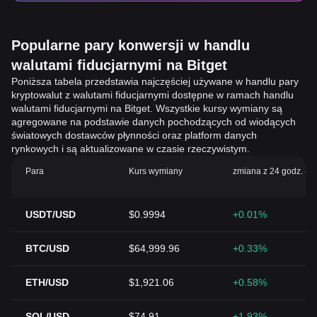
Popularne pary konwersji w handlu
walutami fiducjarnymi na Bitget
Poniższa tabela przedstawia najczęściej używane w handlu pary
kryptowalut z walutami fiducjarnymi dostępne w ramach handlu
walutami fiducjarnymi na Bitget. Wszystkie kursy wymiany są
agregowane na podstawie danych pochodzących od wiodących
światowych dostawców płynności oraz platform danych
rynkowych i są aktualizowane w czasie rzeczywistym.
Para
Kurs wymiany
zmiana z 24 godz. (%
USDT/USD
$0.9994
+0.01%
BTC/USD
$64,999.96
+0.33%
ETH/USD
$1,921.06
+0.58%
SOL/USD
$74.91
+1.93%