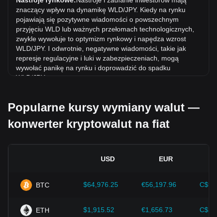
Nastroje rynkowe:
Nastroje i zaufanie inwestorów mają
Worldcoin (WLD) spadł o 19.77% w stosunku do Jen
znaczący wpływ na dynamikę WLD/JPY. Kiedy na rynku
japoński (JPY).
pojawiają się pozytywne wiadomości o powszechnym
przyjęciu WLD lub ważnych przełomach technologicznych,
zwykle wywołuje to optymizm rynkowy i napędza wzrost
WLD/JPY. I odwrotnie, negatywne wiadomości, takie jak
represje regulacyjne i luki w zabezpieczeniach, mogą
wywołać panikę na rynku i doprowadzić do spadku
WLD/JPY.
Otoczenie regulacyjne:
Polityka rządowa i regulacje
Popularne kursy wymiany walut —
dotyczące kryptowalut mają bezpośredni wpływ na ich
akceptację, co z kolei determinuje ich wartość w stosunku
konwerter kryptowalut na fiat
do tradycyjnych walut, takich jak dolar amerykański. Jasne i
wspierające regulacje mogą zwiększyć zaufanie inwestorów
do kryptowalut i podnieść ich wartość. I odwrotnie, niejasne
lub zbyt rygorystyczne polityki regulacyjne mogą utrudniać
USD
EUR
rozwój kryptowalut i powodować spadek ich wartości.
Wskaźniki ekonomiczne:
Czynniki makroekonomiczne w
$64,976.25
€56,197.96
C$90
BTC
kraju, w którym emitowana jest waluta fiat – takie jak stopy
inflacji, stopy procentowe i kluczowe wskaźniki wzrostu
gospodarczego – odgrywają kluczową rolę w określaniu
$1,915.52
€1,656.73
C$2,
ETH