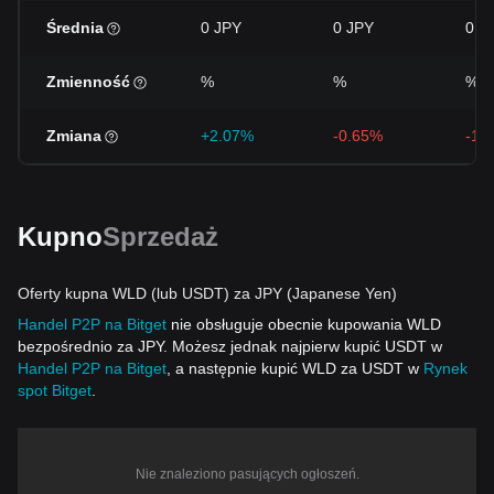
Średnia
0 JPY
0 JPY
0 J
Zmienność
%
%
%
Zmiana
+2.07%
-0.65%
-19
Kupno
Sprzedaż
Oferty kupna WLD (lub USDT) za JPY (Japanese Yen)
Handel P2P na Bitget
nie obsługuje obecnie kupowania WLD
bezpośrednio za JPY. Możesz jednak najpierw kupić USDT w
Handel P2P na Bitget
, a następnie kupić WLD za USDT w
Rynek
spot Bitget
.
Nie znaleziono pasujących ogłoszeń.