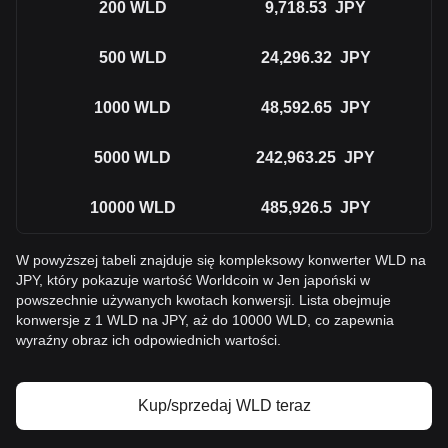
200
WLD
9,718.53
JPY
500
WLD
24,296.32
JPY
1000
WLD
48,592.65
JPY
5000
WLD
242,963.25
JPY
10000
WLD
485,926.5
JPY
W powyższej tabeli znajduje się kompleksowy konwerter WLD na
JPY, który pokazuje wartość Worldcoin w Jen japoński w
powszechnie używanych kwotach konwersji. Lista obejmuje
konwersje z 1 WLD na JPY, aż do 10000 WLD, co zapewnia
wyraźny obraz ich odpowiednich wartości.
Kup/sprzedaj WLD teraz