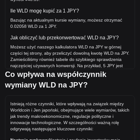
Ile WLD mogę kupić za 1 JPY?
Bazując na aktualnym kursie wymiany, możesz otrzymać
0.02058 WLD za 1 JPY.
Jak obliczyć lub przekonwertować WLD na JPY?
Możesz użyć naszego kalkulatora WLD na JPY w górnej
części tej strony, aby przeliczyć dowolną kwotę WLD na JPY.
Zamieściliśmy również tabele do szybkiego sprawdzenia
najczęściej używanych konwersji. Na przykład, 5 JPY jest
równoważne 0.1029 WLD, natomiast 5 WLD będzie
Co wpływa na współczynnik
kosztować około 242.96JPY.
wymiany WLD na JPY?
Jaka jest najwyższa cena WLD/JPY w historii?
Najwyższa w historii cena 1 WLD w JPY to ¥1,864.8. Czas
Istnieją różne czynniki, które wpływają na związek między
pokaże, czy wartość 1 WLD/JPY przekroczy obecny rekord
Worldcoin i Jen japoński, obejmujące wiele wymiarów, takich
wszech czasów.
jak trendy makroekonomiczne, regulacje polityczne i
Jaki jest trend cenowy w JPY?
innowacje technologiczne. W szczególności ważną rolę
odgrywają następujące kluczowe czynniki:
W ciągu ostatnich 7 dni kurs wymiany Worldcoin (WLD)
spadł o 0.65%. W ciągu ostatniego miesiąca kurs wymiany