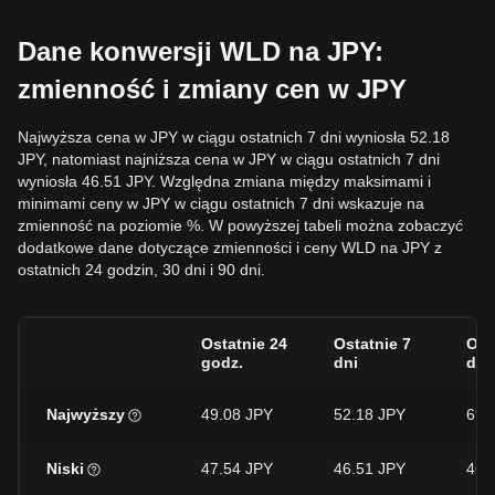
Dane konwersji WLD na JPY:
zmienność i zmiany cen w JPY
Najwyższa cena w JPY w ciągu ostatnich 7 dni wyniosła 52.18
JPY, natomiast najniższa cena w JPY w ciągu ostatnich 7 dni
wyniosła 46.51 JPY. Względna zmiana między maksimami i
minimami ceny w JPY w ciągu ostatnich 7 dni wskazuje na
zmienność na poziomie %. W powyższej tabeli można zobaczyć
dodatkowe dane dotyczące zmienności i ceny WLD na JPY z
ostatnich 24 godzin, 30 dni i 90 dni.
Ostatnie 24
Ostatnie 7
Ost
godz.
dni
dni
Najwyższy
49.08 JPY
52.18 JPY
69.
Niski
47.54 JPY
46.51 JPY
46.