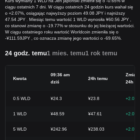
Kurs wymiany 1 WLD na Jen japoński zmienił się o -0.65% w
ciągu ostatnich 7 dni. W ciągu ostatnich 24 godzin kurs wahał się
o +2.07%, osiągając najwyższy poziom 49.08 JPY i najniższy
47.54 JPY . Miesiąc temu wartość 1 WLD wynosiła ¥60.56 JPY ,
co stanowi zmianę o -19.77% w stosunku do jej bieżącej wartości.
W ciągu ostatniego roku wartość Worldcoin zmieniła się o
-
¥
111.59
JPY
, co oznacza zmianę jego wartości o -69.65%.
24 godz. temu
1 mies. temu
1 rok temu
09:36 am
Zmian
Kwota
24h temu
dziś
24h
0.5
WLD
¥24.3
¥23.8
+2.07
1
WLD
¥48.59
¥47.61
+2.07
5
WLD
¥242.96
¥238.03
+2.07