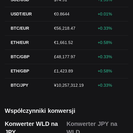
USDT/EUR
€0.8644
+0.01%
BTC/EUR
€56,218.47
+0.33%
ETH/EUR
€1,661.52
+0.58%
BTC/GBP
£48,177.97
+0.33%
ETH/GBP
£1,423.89
+0.58%
BTC/JPY
¥10,257,312.19
+0.33%
Współczynniki konwersji
Konwerter WLD na
Konwerter JPY na
JPY
WLD