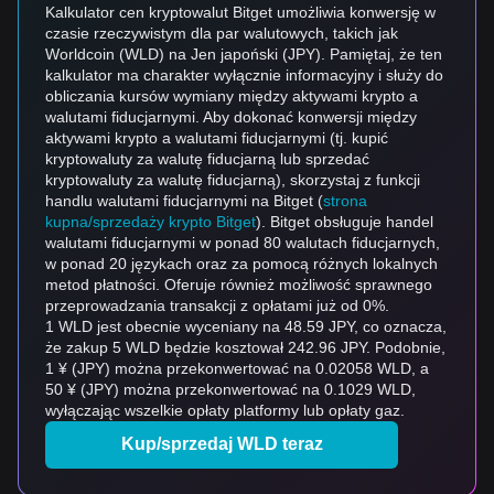
Kalkulator cen kryptowalut Bitget umożliwia konwersję w
czasie rzeczywistym dla par walutowych, takich jak
Worldcoin (WLD) na Jen japoński (JPY). Pamiętaj, że ten
kalkulator ma charakter wyłącznie informacyjny i służy do
obliczania kursów wymiany między aktywami krypto a
walutami fiducjarnymi. Aby dokonać konwersji między
aktywami krypto a walutami fiducjarnymi (tj. kupić
kryptowaluty za walutę fiducjarną lub sprzedać
kryptowaluty za walutę fiducjarną), skorzystaj z funkcji
handlu walutami fiducjarnymi na Bitget (
strona
kupna/sprzedaży krypto Bitget
). Bitget obsługuje handel
walutami fiducjarnymi w ponad 80 walutach fiducjarnych,
w ponad 20 językach oraz za pomocą różnych lokalnych
metod płatności. Oferuje również możliwość sprawnego
przeprowadzania transakcji z opłatami już od 0%.
1 WLD jest obecnie wyceniany na 48.59 JPY, co oznacza,
że zakup 5 WLD będzie kosztował 242.96 JPY. Podobnie,
1 ¥ (JPY) można przekonwertować na 0.02058 WLD, a
50 ¥ (JPY) można przekonwertować na 0.1029 WLD,
wyłączając wszelkie opłaty platformy lub opłaty gaz.
Kup/sprzedaj WLD teraz