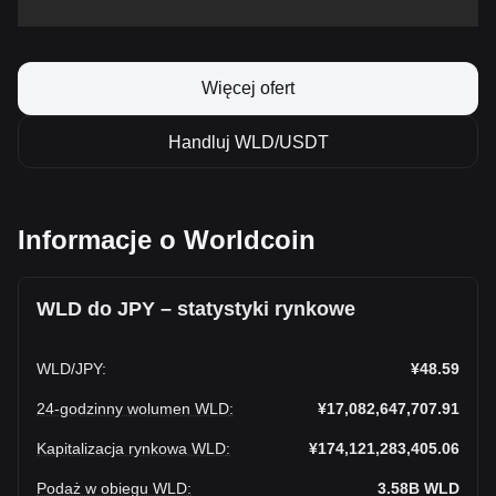
Więcej ofert
Handluj WLD/USDT
Informacje o Worldcoin
WLD do JPY – statystyki rynkowe
WLD
/
JPY
:
¥48.59
24-godzinny wolumen WLD
:
¥17,082,647,707.91
Kapitalizacja rynkowa WLD
:
¥174,121,283,405.06
Podaż w obiegu WLD
:
3.58B
WLD