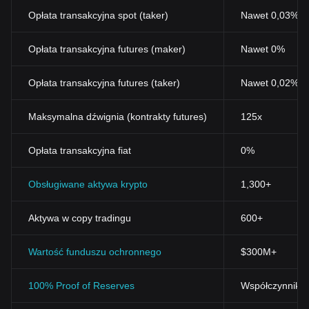
cryptocurrencies, is decentralization. This means that the
Opłata transakcyjna spot (taker)
Nawet 0,03% (
administration of financial transactions does not rely on traditional
centralized agencies like banks or governments. The implications
of this are profound, as it leads to greater financial independence,
Opłata transakcyjna futures (maker)
Nawet 0%
stronger privacy, and more secure transactions for individuals.
Blockchain Technology
Opłata transakcyjna futures (taker)
Nawet 0,02%
Vesta Finance Token is built upon Ethereum, leveraging the
power of Ethereum's well-regarded blockchain. For those
unfamiliar with the term, a blockchain is a chain of digital "blocks"
Maksymalna dźwignia (kontrakty futures)
125x
that contain records of transactions. Each block is connected to
all the blocks before and after it. This makes it difficult to tamper
Opłata transakcyjna fiat
0%
with a single record because a hacker would need to change the
block containing that record as well as those linked to it to avoid
detection.
Obsługiwane aktywa krypto
1,300+
Transparency
Vesta Finance Token shares one of cryptocurrencies often
Aktywa w copy tradingu
600+
praised traits; transparency. Blockchain technology offers
transparency for transactions. This implies that while the identity
of the user is hidden, the public record of all transactions is not.
Wartość funduszu ochronnego
$300M+
Making it far easier to track and trace where a token has been.
Vesta Finance Token is a fascinating addition to the crypto world.
100% Proof of Reserves
Współczynnik r
As it grows, adapts, and evolves, it's worth watching and
exploring its potential for forging new pathways in the realm of