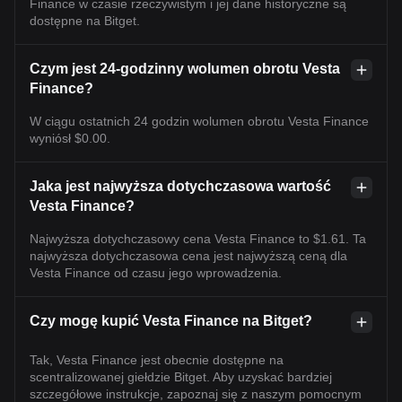
Finance w czasie rzeczywistym i jej dane historyczne są
dostępne na Bitget.
Czym jest 24-godzinny wolumen obrotu Vesta
Finance?
W ciągu ostatnich 24 godzin wolumen obrotu Vesta Finance
wyniósł $0.00.
Jaka jest najwyższa dotychczasowa wartość
Vesta Finance?
Najwyższa dotychczasowy cena Vesta Finance to $1.61. Ta
najwyższa dotychczasowa cena jest najwyższą ceną dla
Vesta Finance od czasu jego wprowadzenia.
Czy mogę kupić Vesta Finance na Bitget?
Tak, Vesta Finance jest obecnie dostępne na
scentralizowanej giełdzie Bitget. Aby uzyskać bardziej
szczegółowe instrukcje, zapoznaj się z naszym pomocnym