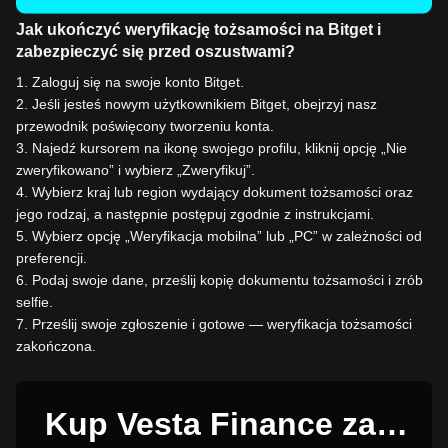
Jak ukończyć weryfikację tożsamości na Bitget i
zabezpieczyć się przed oszustwami?
1
.
Zaloguj się na swoje konto Bitget.
2
.
Jeśli jesteś nowym użytkownikiem Bitget, obejrzyj nasz
przewodnik poświęcony tworzeniu konta.
3
.
Najedź kursorem na ikonę swojego profilu, kliknij opcję „Nie
zweryfikowano” i wybierz „Zweryfikuj”.
4
.
Wybierz kraj lub region wydający dokument tożsamości oraz
jego rodzaj, a następnie postępuj zgodnie z instrukcjami.
5
.
Wybierz opcję „Weryfikacja mobilna” lub „PC” w zależności od
preferencji.
6
.
Podaj swoje dane, prześlij kopię dokumentu tożsamości i zrób
selfie.
7
.
Prześlij swoje zgłoszenie i gotowe — weryfikacja tożsamości
zakończona.
Kup Vesta Finance za 1