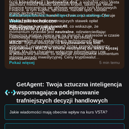
fazie
konsolidacji i budowania dna
, a wahania ceny Vesta
wachlarz metod handlu aktywami krypto, takimi jak Vesta
Finance koncentrują się głównie wewnątrz tych kluczowych
Finance, w tym kupno, sprzedaż, handel spot, handel
granic technicznych.
kontraktami futures, handel on-chain oraz staking. Oferuje
Załóż bezpłatne konto na Bitget i zacznij handlować już
Wskaźniki techniczne
również jedne z najkorzystniejszych stawek opłat
teraz!
RSI:
transakcyjnych w całej branży!
Obecna wartość wynosi
48
, co wskazuje, że
Ostrzeżenie o ryzyku
momentum rynkowe jest
neutralne
, odzwierciedlając
Powyższa analiza opiera się na danych z wykresów w czasie
równowagę między presją kupna a sprzedaży.
rzeczywistym oraz wskaźnikach technicznych Bitget,
MACD:
Sygnał wskazuje na
krzyżowanie się linii
zebranych i przeanalizowanych przez zespół badawczy
sygnałowej i MACD w strefie neutralnej do lekko byczej
Bitget. Ma ona charakter wyłącznie informacyjny i nie
w pobliżu linii zerowej, co sugeruje zmniejszenie momentum
stanowi porady inwestycyjnej. Ceny kryptowalut
niedźwiedziego.
charakteryzują się dużą zmiennością. Podejmuj decyzje
Pokaż więcej
5 min temu
MA:
Struktura MA
pokazuje, że cena obecnie fluktuuje
inwestycyjne, biorąc pod uwagę własną tolerancję ryzyka.
wokół 50-dniowej średniej kroczącej, co oznacza, że
średnioterminowy trend szuka wyraźnego kierunku, próbując
ustabilizować podłoże.
GetAgent: Twoja sztuczna inteligencja
Czynniki napędowe rynku
wspomagająca podejmowanie
Bieżącą cenę Vesta Finance i warunki rynkowe wpływają
głównie następujące czynniki:
trafniejszych decyzji handlowych
•
Stabilność TVL protokołu:
Zmiany w całkowitej
zablokowanej wartości (TVL) w ekosystemie Vesta
Jakie wiadomości mają obecnie wpływ na kurs VSTA?
bezpośrednio wpływają na zaufanie inwestorów i
użyteczność tokena.
•
Koniunktura w sektorze DeFi:
Szersza odbudowa