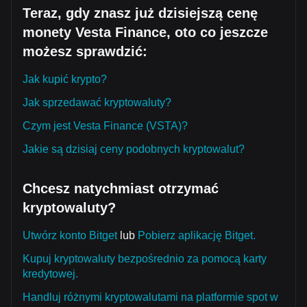
Teraz, gdy znasz już dzisiejszą cenę
monety Vesta Finance, oto co jeszcze
możesz sprawdzić:
Jak kupić krypto?
Jak sprzedawać kryptowaluty?
Czym jest Vesta Finance (VSTA)?
Jakie są dzisiaj ceny podobnych kryptowalut?
Chcesz natychmiast otrzymać
kryptowaluty?
Utwórz konto Bitget
lub
Pobierz aplikację Bitget.
Kupuj kryptowaluty bezpośrednio za pomocą karty
kredytowej.
Handluj różnymi kryptowalutami na platformie spot w