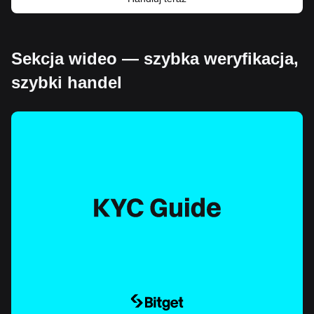
Sekcja wideo — szybka weryfikacja,
szybki handel