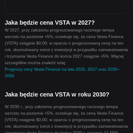
Jaka będzie cena VSTA w 2027?
W 2027, przy założeniu prognozowanego rocznego tempa
wzrostu na poziomie +5%, oczekuje się, że cena Vesta Finance
(VSTA) osiągnie $0.00; w oparciu o prognozowaną cenę na ten
rok, skumulowany zwrot z inwestycji w przypadku zainwestowania
i trzymania Vesta Finance do końca 2027 osiągnie +5%. Więcej
szczegółów można znaleźć tutaj:
Prognozy ceny Vesta Finance na lata 2026, 2027 oraz 2030–
2050
.
Jaka będzie cena VSTA w roku 2030?
W 2030 r., przy założeniu prognozowanego rocznego tempa
wzrostu na poziomie +5%, oczekuje się, że cena Vesta Finance
(VSTA) osiągnie $0.00; w oparciu o prognozowaną cenę na ten
rok, skumulowany zwrot z inwestycji w przypadku zainwestowania
i trzymania Vesta Finance do końca 2030 r. osiągnie 21.55%.