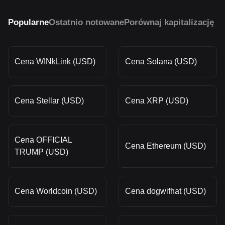
Popularne
Ostatnio notowane
Porównaj kapitalizację r
Cena WINkLink (USD)
Cena Solana (USD)
Cena Stellar (USD)
Cena XRP (USD)
Cena OFFICIAL
Cena Ethereum (USD)
TRUMP (USD)
Cena Worldcoin (USD)
Cena dogwifhat (USD)