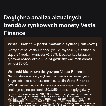
Dogłębna analiza aktualnych
trendów rynkowych monety Vesta
Finance
Vesta Finance – podsumowanie sytuacji rynkowej
Bieżąca cena Vesta Finance (VSTA) wynosi --, a zmiana w
ciągu 24 godzin wyniosła +1.65%. Bieżąca kapitalizacja
rynkowa wynosi około --, a 24-godzinny wolumen obrotu
wynosi $0.00.
Wnioski kluczowe dotyczące Vesta Finance
Na podstawie analizy wykresu w czasie rzeczywistym z
Bitget, obecna struktura techniczna dla
Vesta Finance
(VSTA)
wskazuje, że kluczowy poziom wsparcia rynku
znajduje się na poziomie
$0,1250
, podczas gdy główny
poziom oporu wynosi
$0,1880
. Jeśli cena Vesta Finance
Rozumiesz już rynek, więc czas zacząć kupować i
wyjdzie poza ten zakres, może to uruchomić nową fazę
handlować. Ponad 100 milionów użytkowników krypto
trendu. Ogólnie rzecz biorąc, rynek znajduje się obecnie w
decyduje się na handel na Bitget. Bitget obsługuje szeroki