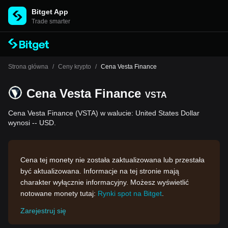
Bitget App
Trade smarter
Strona główna
/
Ceny krypto
/
Cena Vesta Finance
Cena Vesta Finance
VSTA
Cena Vesta Finance (VSTA) w walucie: United States Dollar
wynosi -- USD.
Cena tej monety nie została zaktualizowana lub przestała
być aktualizowana. Informacje na tej stronie mają
charakter wyłącznie informacyjny. Możesz wyświetlić
notowane monety tutaj:
Rynki spot na Bitget
.
Zarejestruj się