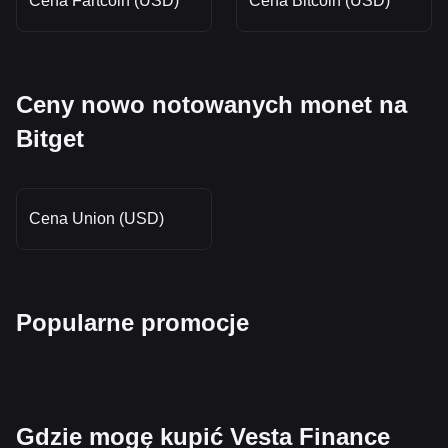
Cena Fartcoin (USD)
Cena Bitcoin (USD)
Ceny nowo notowanych monet na
Bitget
Cena Union (USD)
Popularne promocje
Gdzie mogę kupić Vesta Finance