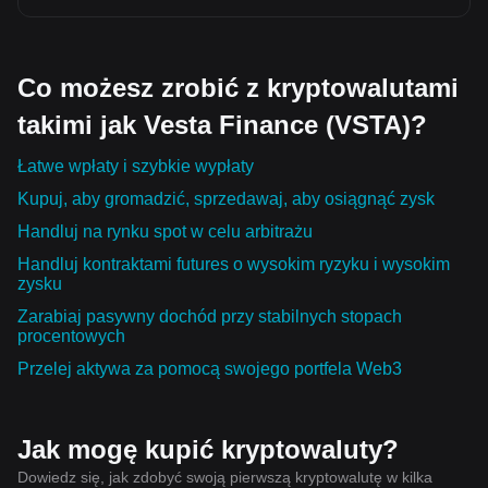
Co możesz zrobić z kryptowalutami
takimi jak Vesta Finance (VSTA)?
Łatwe wpłaty i szybkie wypłaty
Kupuj, aby gromadzić, sprzedawaj, aby osiągnąć zysk
Handluj na rynku spot w celu arbitrażu
Handluj kontraktami futures o wysokim ryzyku i wysokim
zysku
Zarabiaj pasywny dochód przy stabilnych stopach
procentowych
Przelej aktywa za pomocą swojego portfela Web3
Jak mogę kupić kryptowaluty?
Dowiedz się, jak zdobyć swoją pierwszą kryptowalutę w kilka