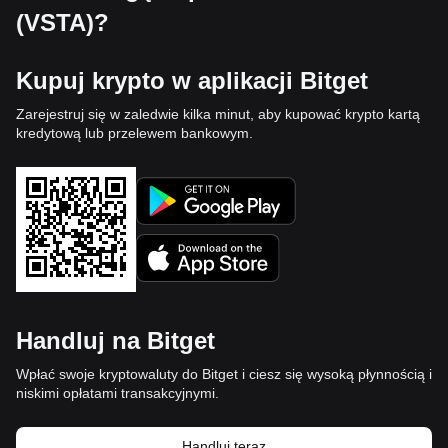
(VSTA)?
Kupuj krypto w aplikacji Bitget
Zarejestruj się w zaledwie kilka minut, aby kupować krypto kartą
kredytową lub przelewem bankowym.
Handluj na Bitget
Wpłać swoje kryptowaluty do Bitget i ciesz się wysoką płynnością i
niskimi opłatami transakcyjnymi.
Handluj teraz