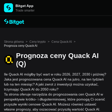
Bitget App
Trade smarter
Strona główna
>
Ceny krypto
>
Cena Quack AI
>
Prognoza ceny Quack AI
Prognoza ceny Quack AI
(Q)
Ile Quack AI mógłby być wart w roku 2026, 2027, 2030 i później?
Jaka jest prognozowana cena Quack AI na jutro, na ten tydzień
lub na ten miesiąc? A jaki zwrot z inwestycji można uzyskać,
trzymając Quack AI do 2050 roku?
Ta strona oferuje narzędzia do prognozowania cen Quack AI w
perspektywie krótko- i długoterminowej, które pomogą Ci ocenić
przyszłe wyniki cenowe Quack AI. Możesz również ustawić
własne prognozy, aby oszacować przyszłą wartość Quack AI.