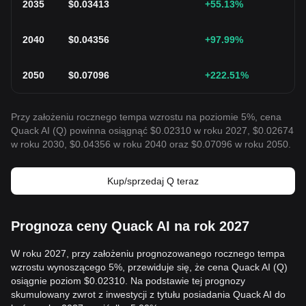
2035
$
0.03413
+55.13
%
2040
$
0.04356
+97.99
%
2050
$
0.07096
+222.51
%
Przy założeniu rocznego tempa wzrostu na poziomie 5%, cena
Quack AI (Q) powinna osiągnąć $0.02310 w roku 2027, $0.02674
w roku 2030, $0.04356 w roku 2040 oraz $0.07096 w roku 2050.
Kup/sprzedaj Q teraz
Prognoza ceny Quack AI na rok 2027
W roku 2027, przy założeniu prognozowanego rocznego tempa
wzrostu wynoszącego 5%, przewiduje się, że cena Quack AI (Q)
osiągnie poziom $0.02310. Na podstawie tej prognozy
skumulowany zwrot z inwestycji z tytułu posiadania Quack AI do