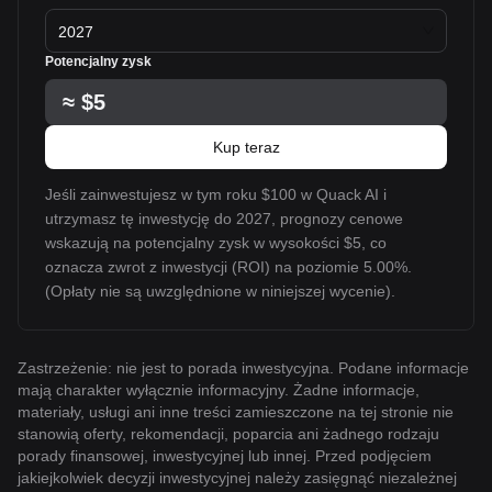
2027
Potencjalny zysk
≈
$5
Kup teraz
Jeśli zainwestujesz w tym roku $100 w Quack AI i
utrzymasz tę inwestycję do 2027, prognozy cenowe
wskazują na potencjalny zysk w wysokości $5, co
oznacza zwrot z inwestycji (ROI) na poziomie 5.00%.
(Opłaty nie są uwzględnione w niniejszej wycenie).
Zastrzeżenie: nie jest to porada inwestycyjna. Podane informacje
mają charakter wyłącznie informacyjny. Żadne informacje,
materiały, usługi ani inne treści zamieszczone na tej stronie nie
stanowią oferty, rekomendacji, poparcia ani żadnego rodzaju
porady finansowej, inwestycyjnej lub innej. Przed podjęciem
jakiejkolwiek decyzji inwestycyjnej należy zasięgnąć niezależnej