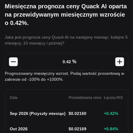
Miesięczna prognoza ceny Quack AI oparta
na przewidywanym miesięcznym wzroście
o 0.42%.
Jaka jest prognoza ceny Quack AI na następny miesiąc, kolejne 5
miesięcy, 10 miesięcy i później?
%
Prognozowany miesięczny wzrost. Podaj wartość procentową w
zakresie od -100% do +1000%.
Data
Przewidywana cena
Łączny ROI
Sep 2026
(
Przyszły miesiąc
)
$
0.02160
+0.42
%
Oct 2026
$
0.02169
+0.84
%