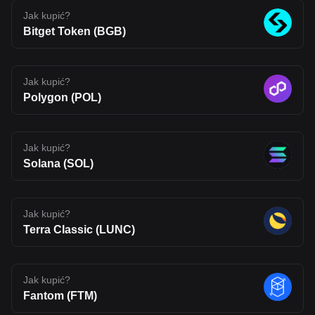
The opinions expressed in this article are for informational
purposes only. This article does not constitute an endorsement of
Jak kupić?
any of the products and services discussed or investment,
Bitget Token (BGB)
financial, or trading advice. Qualified professionals should be
consulted prior to making financial decisions.
Jak kupić?
Polygon (POL)
Jak kupić?
Solana (SOL)
Jak kupić?
Terra Classic (LUNC)
Jak kupić?
Fantom (FTM)