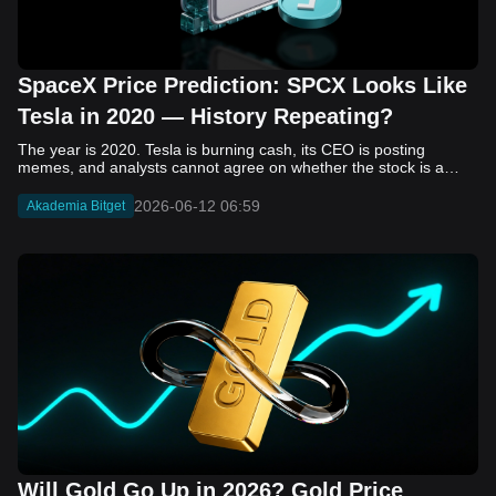
SpaceX Price Prediction: SPCX Looks Like
Tesla in 2020 — History Repeating?
The year is 2020. Tesla is burning cash, its CEO is posting memes, and analysts cannot agree on whether the stock is a generational opportunity or an elaborate joke. Now replace Tesla with SpaceX. Replace 2020 with 2026. The debate looks almost identical, and SPCX is set to hit the Nasdaq on June 12. The offering price is $135 per share. The implied valuation is $1.75 trillion. For anyone who watched Tesla run 700% that year, the pattern is hard to unsee. History does not repeat, but it rhymes often enough to pay attention. Before sizing into SPCX on day one, investors need to understand what actually drove Tesla's re-rating, whether SpaceX has the same ingredients, and where the comparison quietly falls apart. That is what this piece covers, with numbers. Five structural parallels that make SPCX feel like TSLA 2020. Five critical differences that could make trade painful. And the exact price levels and execution metrics will tell you whether this rocket clears the atmosphere or comes apart on ascent. Tesla in 2020 — The Flashback Every Investor Needs To understand the TSLA/SPCX parallel, you need to remember what Tesla actually looked like at the start of 2020. Not in hindsight. Through the eyes of a skeptic. Tesla, Inc. (TSLA) Price History Source: Yahoo Finance In January of that year, Tesla was trading at roughly $28 on a split-adjusted basis. The company had just barely posted its first full-year GAAP profit, capping nearly a decade of consecutive annual losses. Revenue was growing fast, but the valuation was already uncomfortable by any conventional measure. The price-to-earnings ratio peaked at 940x by Q4 2020, a number that triggered every value screen on the planet. The bear case was loud and well-reasoned. Tesla was a car company with car-company margins, going up against century-old manufacturers with far deeper pockets. The stock had already run hard. Every rational DCF model said it was overvalued. Then the narrative shifted. Not because of a single earnings beat or a product launch. The market collectively decided that Tesla was not a car company. It was a clean energy platform, a software business, a battery technology leader, and a self-driving AI play, all in one ticker. Once that frame took hold, traditional valuation metrics lost their grip as anchors. Retail investors piled in. Institutional funds that had stayed on the sidelines were forced to buy when Tesla was added to the SP 500 in December. The feedback loop closed hard and fast. By the end of 2020, the stock had risen 743% from its March lows, making it the largest company ever added to the index at the time of inclusion. The lesson is not that Tesla was cheap. It was not. The lesson is that Tesla's 2020 rally had almost nothing to do with fundamentals catching up to price. It was the market repricing the total addressable market and the probability of dominance. That distinction is the entire reason the SPCX conversation is worth having. The Parallel — Why SPCX Feels Like TSLA 2020 The similarities between SpaceX today and Tesla in 2020 are not superficial. They span five structural dimensions that matter to how markets re-rate a stock. The visionary founder effect: Tesla in 2020 was inseparable from Elon Musk. His vision, execution record, and ability to shape investor narratives were central to the thesis. SpaceX in 2026 is similar. Investors are not just buying a launch company; they are buying a vision of a multi-planetary future and a global communications network powered by Starlink. That founder premium is powerful, but it also creates key-person risk. Unprofitable on paper, but the underlying business is real: SpaceX’s headline GAAP losses may appear concerning, but adjusted EBITDA and Starlink’s profitability suggest the core business is already generating substantial economic value. Tesla investors who looked beyond reported losses before 2020 were ultimately rewarded. The question is whether SpaceX merits the same long-term patience. Dominant in a market that is just getting started: Tesla led the EV market just as adoption began accelerating. SpaceX occupies a similar position in the emerging space economy. Starlink has already achieved global scale, while Starship could dramatically lower launch costs if commercial operations mature, potentially reshaping the economics of the entire industry. A valuation that does not make sense on traditional metrics, and may not need to: SpaceX’s valuation appears extreme by conventional measures, much like Tesla’s did in 2020. Traditional valuation frameworks are not necessarily wrong, but when a company is creating a new category, they may fail to capture the scale of future opportunities. Retail conviction meets institutional hesitation: Tesla’s 2020 rally was fueled by strong retail demand and skepticism from many institutional investors. SpaceX could follow a similar path, with intense retail enthusiasm, cautious institutions, and potential future index inclusion creating demand that extends beyond near-term fundamentals. The Bull Case — If History Repeats If the Tesla 2020 parallel holds, what does the upside actually look like in numbers? Starlink's ceiling is much higher than $11.4 billion: Starlink still reaches only a fraction of its addressable market. With Starship enabling faster and cheaper satellite deployment, analysts project Starlink revenue could reach $30 to $50 billion annually by 2030. At a 40% operating margin, that implies $12 to $20 billion in operating profit from Starlink alone. Starship changes the economics of everything: If commercial Starship operations begin in the second half of 2026, the impact goes beyond lower launch costs. It could unlock new markets, accelerate satellite deployment, and reshape the economics of the entire launch industry. Even partial success would imply a much larger company than what traditional valuation models capture today. A Mars mission timeline becomes the narrative re-rating catalyst: Tesla’s re-rating happened when EV adoption moved from fringe to mainstream consensus. For SpaceX, the equivalent moment could come when a credible human Mars transit shifts from vision to scheduled mission. That would be less a financial event than a narrative event, and narrative events are what drive extreme re-ratings. The price target scenarios, modeled on Starlink growth and Starship commercialization, look like this: Scenario Implied Price by 2030 Basis Base Case $200 to $250 Starlink at $25B revenue, 35x EV/Revenue Bull Case $300 to $400 Starlink at $40B plus Starship commercial ops at scale Extreme Bull $500+ Full narrative re-rating plus index inclusion demand shock One more number worth sitting with: if SPCX mirrors Tesla’s exact 2020 to 2021 trajectory, a 700% move from the IPO price implies roughly $1,080 per share and a market cap above $14 trillion. That is not a price target. It is a thought experiment about maximum narrative compression when the market decides a company is no longer just a company, but a civilizational bet. The Bear Case — Where the Analogy Breaks Down The Tesla parallel is compelling, but incomplete. There are five places where the comparison breaks down, and ignoring them is how investors get hurt. SpaceX's biggest customer is the government: Tesla in 2020 was a consumer business with diversified demand from individual buyers. SpaceX is different. A meaningful share of revenue comes from NASA, the Department of Defense, and other government agencies. That makes SpaceX partly a defense and aerospace contractor, with budget, policy, and political risks Tesla never faced. You are buying the economics without the control: Public investors may participate in the upside, but Class A shares carry little meaningful voting power. Elon Musk retains strategic control. That may support the founder premium, but it also means shareholders have limited recourse if priorities shift, attention drifts, or decisions favor long-term missions over near-term profitability. Regulatory risk is structural, not episodic: Tesla faced regulatory scrutiny, but SpaceX depends on approvals for launches, environmental reviews, and commercial space operations. A major launch failure, extended FAA hold, or policy shift could delay Starship, slow Starlink deployment, and damage the growth narrative at the wrong time. The valuation math is genuinely difficult to defend: At a $1.75 trillion valuation, SpaceX is priced as if several major outcomes have already gone right: scaled Starship operations, massive Starlink growth, and a Mars-driven narrative premium. Reasonable base-case valuations sit far below the IPO price, meaning investors are effectively paying for the bull case upfront. The 2022 lesson exists and should not be dismissed: Tesla’s 2020 surge was followed by a brutal 2022 drawdown. The same retail conviction and founder premium that powered the rally became liabilities when sentiment turned. If SPCX follows the Tesla path, investors must account for both the euphoric upside and the volatility that may follow. The Tokenized Futures Signal — What Pre-Market Activity Is Telling Us Before SPCX officially trades on Nasdaq, there is already a market pricing it: the on-chain tokenized futures market on Bitget. Tokenized futures offer a live sentiment read: SPCXUSDT perpetual contracts have created real-time price discovery before the IPO. This matters because the participant base is retail-heavy, global, and conviction-driven, making it a useful signal traditional IPO indicators may miss. Positive funding suggests long-side enthusiasm: If funding rates remain persistently positive, traders are paying a premium to stay long. That points to strong retail conviction and limited short-side p
2026-06-12 06:59
Akademia Bitget
Will Gold Go Up in 2026? Gold Price