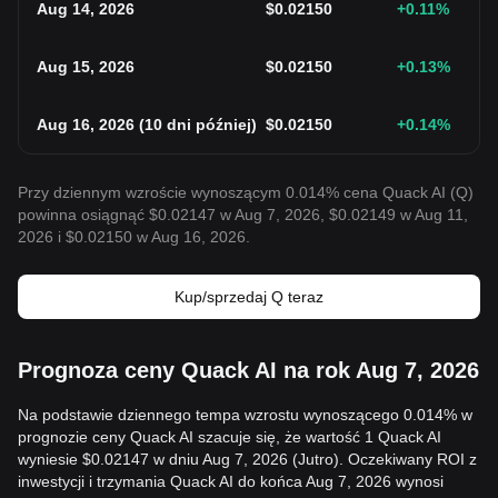
Aug 14, 2026
$
0.02150
+0.11
%
Aug 15, 2026
$
0.02150
+0.13
%
Aug 16, 2026
(
10 dni później
)
$
0.02150
+0.14
%
Przy dziennym wzroście wynoszącym 0.014% cena Quack AI (Q)
powinna osiągnąć $0.02147 w Aug 7, 2026, $0.02149 w Aug 11,
2026 i $0.02150 w Aug 16, 2026.
Kup/sprzedaj Q teraz
Prognoza ceny Quack AI na rok Aug 7, 2026
Na podstawie dziennego tempa wzrostu wynoszącego 0.014% w
prognozie ceny Quack AI szacuje się, że wartość 1 Quack AI
wyniesie $0.02147 w dniu Aug 7, 2026 (Jutro). Oczekiwany ROI z
inwestycji i trzymania Quack AI do końca Aug 7, 2026 wynosi