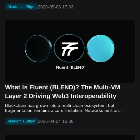
2026-05-06 17:33
Akademia Bitget
What Is Fluent (BLEND)? The Multi-VM
Layer 2 Driving Web3 Interoperability
Blockchain has grown into a multi-chain ecosystem, but
fragmentation remains a core limitation. Networks built on
different virtual machines, such as EVM, SVM, and WASM, still
struggle to communicate efficiently. While bridges and cross-
2026-04-24 16:38
Akademia Bitget
chain solutions have improved connectivity, they often introduce
added complexity, security concerns, and slower execution. As a
result, developers and users continue to face friction when