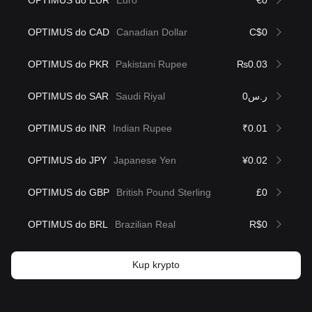
OPTIMUS do EUR
Euro
€0
OPTIMUS do CAD
Canadian Dollar
C$0
OPTIMUS do PKR
Pakistani Rupee
₨0.03
OPTIMUS do SAR
Saudi Riyal
ر.س0
OPTIMUS do INR
Indian Rupee
₹0.01
OPTIMUS do JPY
Japanese Yen
¥0.02
OPTIMUS do GBP
British Pound Sterling
£0
OPTIMUS do BRL
Brazilian Real
R$0
Kup krypto