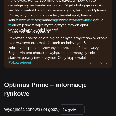
handlować. Ponad 100 milionów użytkowników krypto
decyduje się na handel na Bitget. Bitget obsługuje szeroki
wachlarz metod handlu aktywami krypto, takimi jak Optimus
Prime, w tym kupno, sprzedaż, handel spot, handel
kontraktami futures, handel on-chain oraz staking. Oferuje
Załóż bezpłatne konto na Bitget i zacznij handlować już
również jedne z najkorzystniejszych stawek opłat
teraz!
transakcyjnych w całej branży!
Ostrzeżenie o ryzyku
Powyższa analiza opiera się na danych z wykresów w czasie
rzeczywistym oraz wskaźnikach technicznych Bitget,
zebranych i przeanalizowanych przez zespół badawczy
Bitget. Ma ona charakter wyłącznie informacyjny i nie
stanowi porady inwestycyjnej. Ceny kryptowalut
charakteryzują się dużą zmiennością. Podejmuj decyzje
Pokaż więcej
5 min temu
inwestycyjne, biorąc pod uwagę własną tolerancję ryzyka.
Optimus Prime – informacje
rynkowe
Wydajność cenowa (24 godz.)
24 godz.