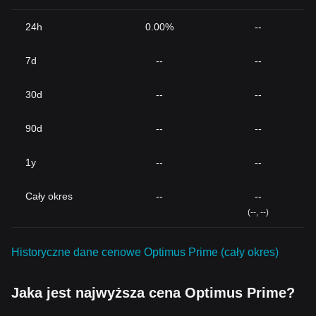
24h
0.00%
--
7d
--
--
30d
--
--
90d
--
--
1y
--
--
Cały okres
--
--
(--, --)
Historyczne dane cenowe Optimus Prime (cały okres)
Jaka jest najwyższa cena Optimus Prime?