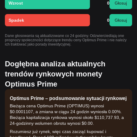
Wzrost
0
Głosuj
Spadek
0
Głosuj
Dane głosowania są aktualizowane co 24 godziny. Odzwierciedlają one
prognozy społeczności dotyczące trendu ceny Optimus Prime i nie należy
ich traktować jako porady inwestycyjnej.
Dogłębna analiza aktualnych
trendów rynkowych monety
Optimus Prime
Optimus Prime – podsumowanie sytuacji rynkowej
Bieżąca cena Optimus Prime (OPTIMUS) wynosi
$0.0001107, a zmiana w ciągu 24 godzin wyniosła 0.00%.
Bieżąca kapitalizacja rynkowa wynosi około $110,737.93, a
24-godzinny wolumen obrotu wynosi $0.00.
Rozumiesz już rynek, więc czas zacząć kupować i