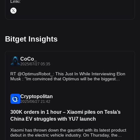
Linki
:
Bitget Insights
CoCo_
2025/07/27 05:35
RT @OptimusRobot_: This Just In While Interviewing Elon
Musk : “Im convinced that Optimus will be the biggest
product ever.” - Elon Musk…
Cryptopolitan
2025/06/27 21:42
300K orders in 1 hour – Xiaomi piles on Tesla’s
China EV struggles with YU7 launch
Xiaomi has thrown down the gauntlet with its latest product
debut in the electric vehicle industry. On Thursday, the
company revealed that it had received nearly 300,000