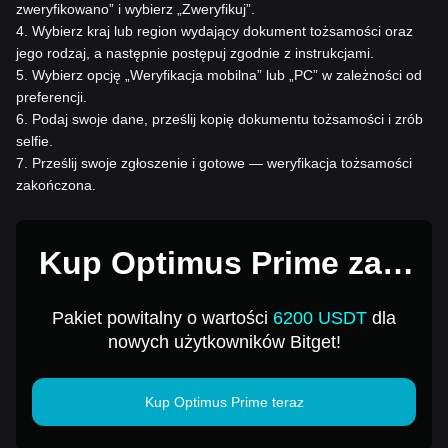
zweryfikowano” i wybierz „Zweryfikuj”.
4
.
Wybierz kraj lub region wydający dokument tożsamości oraz
jego rodzaj, a następnie postępuj zgodnie z instrukcjami.
5
.
Wybierz opcję „Weryfikacja mobilna” lub „PC” w zależności od
preferencji.
6
.
Podaj swoje dane, prześlij kopię dokumentu tożsamości i zrób
selfie.
7
.
Prześlij swoje zgłoszenie i gotowe — weryfikacja tożsamości
zakończona.
Kup Optimus Prime za 1
USD
Pakiet powitalny o wartości
6200 USDT
dla
nowych użytkowników Bitget!
Kup Optimus Prime teraz