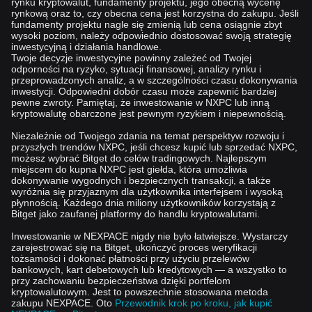
rynku kryptowalut, fundamenty projektu, jego obecną wycenę
rynkową oraz to, czy obecna cena jest korzystna do zakupu. Jeśli
fundamenty projektu nagle się zmienią lub cena osiągnie zbyt
wysoki poziom, należy odpowiednio dostosować swoją strategię
inwestycyjną i działania handlowe.
Twoje decyzje inwestycyjne powinny zależeć od Twojej
odporności na ryzyko, sytuacji finansowej, analizy rynku i
przeprowadzonych analiz, a w szczególności czasu dokonywania
inwestycji. Odpowiedni dobór czasu może zapewnić bardziej
pewne zwroty. Pamiętaj, że inwestowanie w NXPC lub inną
kryptowalutę obarczone jest pewnym ryzykiem i niepewnością.
Niezależnie od Twojego zdania na temat perspektyw rozwoju i
przyszłych trendów NXPC, jeśli chcesz kupić lub sprzedać NXPC,
możesz wybrać Bitget do celów tradingowych. Najlepszym
miejscem do kupna NXPC jest giełda, która umożliwia
dokonywanie wygodnych i bezpiecznych transakcji, a także
wyróżnia się przyjaznym dla użytkownika interfejsem i wysoką
płynnością. Każdego dnia miliony użytkowników korzystają z
Bitget jako zaufanej platformy do handlu kryptowalutami.
Inwestowanie w NEXPACE nigdy nie było łatwiejsze. Wystarczy
zarejestrować się na Bitget, ukończyć proces weryfikacji
tożsamości i dokonać płatności przy użyciu przelewów
bankowych, kart debetowych lub kredytowych — a wszystko to
przy zachowaniu bezpieczeństwa dzięki portfelom
kryptowalutowym. Jest to powszechnie stosowana metoda
zakupu NEXPACE. Oto
Przewodnik krok po kroku, jak kupić