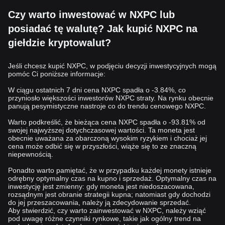
Czy warto inwestować w NXPC lub
posiadać tę walutę? Jak kupić NXPC na
giełdzie kryptowalut?
Jeśli chcesz kupić NXPC, w podjęciu decyzji inwestycyjnych mogą
pomóc Ci poniższe informacje:
W ciągu ostatnich 7 dni cena NXPC spadła o -3.84%, co
przyniosło większości inwestorów NXPC straty. Na rynku obecnie
panują pesymistyczne nastroje co do trendu cenowego NXPC.
Warto podkreślić, że bieżąca cena NXPC spadła o -93.81% od
swojej najwyższej dotychczasowej wartości. Ta moneta jest
obecnie uważana za obarczoną wysokim ryzykiem i chociaż jej
cena może odbić się w przyszłości, wiąże się to ze znaczną
niepewnością.
Ponadto warto pamiętać, że w przypadku każdej monety istnieje
odrębny optymalny czas na kupno i sprzedaż. Optymalny czas na
inwestycję jest zmienny: gdy moneta jest niedoszacowana,
rozsądnym jest obranie strategii kupna; natomiast gdy dochodzi
do jej przeszacowania, należy ją zdecydowanie sprzedać.
Aby stwierdzić, czy warto zainwestować w NXPC, należy wziąć
pod uwagę różne czynniki rynkowe, takie jak ogólny trend na