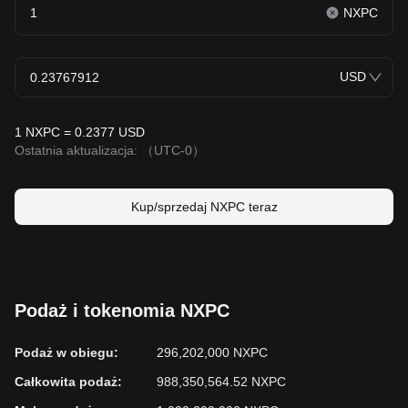
NXPC
USD
1 NXPC = 0.2377 USD
Ostatnia aktualizacja:
（UTC-0）
Kup/sprzedaj NXPC teraz
Podaż i tokenomia NXPC
Podaż w obiegu
:
296,202,000 NXPC
Całkowita podaż
:
988,350,564.52 NXPC