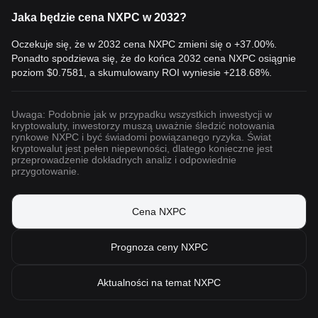
Jaka będzie cena NXPC w 2032?
Oczekuje się, że w 2032 cena NXPC zmieni się o +37.00%.
Ponadto spodziewa się, że do końca 2032 cena NXPC osiągnie
poziom
$0.7581
, a skumulowany ROI wyniesie +218.68%.
Uwaga: Podobnie jak w przypadku wszystkich inwestycji w
kryptowaluty, inwestorzy muszą uważnie śledzić notowania
rynkowe NXPC i być świadomi powiązanego ryzyka. Świat
kryptowalut jest pełen niepewności, dlatego konieczne jest
przeprowadzenie dokładnych analiz i odpowiednie
przygotowanie.
Cena NXPC
Prognoza ceny NXPC
Aktualności na temat NXPC