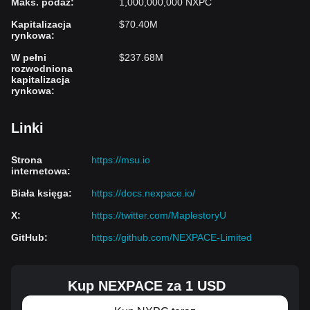
Maks. podaż
:
1,000,000,000 NXPC
Kapitalizacja
$70.40M
rynkowa
:
W pełni
$237.68M
rozwodniona
kapitalizacja
rynkowa
:
Linki
Strona
https://msu.io
internetowa
:
Biała księga
:
https://docs.nexpace.io/
X
:
https://twitter.com/MaplestoryU
GitHub
:
https://github.com/NEXPACE-Limited
Kup NEXPACE za 1 USD