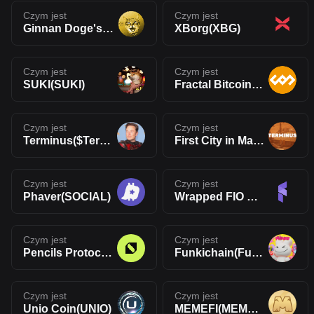
Czym jest
Czym jest
Ginnan Doge's Brother(GINNAN)
XBorg(XBG)
Czym jest
Czym jest
SUKI(SUKI)
Fractal Bitcoin(FB)
Czym jest
Czym jest
Terminus($Terminus)
First City in Mars(TERMINUS)
Czym jest
Czym jest
Phaver(SOCIAL)
Wrapped FIO Protocol(WFIO)
Czym jest
Czym jest
Pencils Protocol(DAPP)
Funkichain(Funki)
Czym jest
Czym jest
Unio Coin(UNIO)
MEMEFI(MEMEFI)