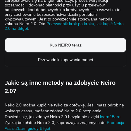
zarejestrować się na Bitget, ukończyć proces weryfikacji
tożsamości i dokonać płatności przy użyciu przelewów
bankowych, kart debetowych lub kredytowych — a wszystko to
przy zachowaniu bezpieczeństwa dzięki portfelom
kryptowalutowym. Jest to powszechnie stosowana metoda
zakupu Neiro 2.0. Oto
Przewodnik krok po kroku, jak kupić Neiro
2.0 na Bitget
.
Kup NEIRO teraz
Przewodnik kupowania monet
Jakie są inne metody na zdobycie Neiro
2.0?
Neiro 2.0 można kupić nie tylko za gotówkę. Jeśli masz odrobinę
wolnego czasu, możesz zdobyć Neiro 2.0 bezpłatnie.
Dowiedz się, jak zdobyć Neiro 2.0 bezpłatnie dzięki
learn2Earn
.
Zyskaj bezpłatne Neiro 2.0, zapraszając znajomych do
Promocja
Assist2Earn giełdy Bitget
.