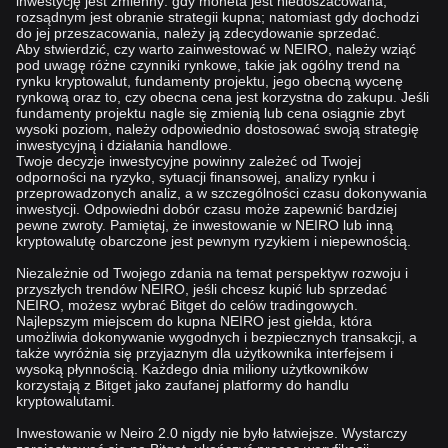
inwestycję jest zmienny: gdy moneta jest niedoszacowana,
rozsądnym jest obranie strategii kupna; natomiast gdy dochodzi
do jej przeszacowania, należy ją zdecydowanie sprzedać.
Aby stwierdzić, czy warto zainwestować w NEIRO, należy wziąć
pod uwagę różne czynniki rynkowe, takie jak ogólny trend na
rynku kryptowalut, fundamenty projektu, jego obecną wycenę
rynkową oraz to, czy obecna cena jest korzystna do zakupu. Jeśli
fundamenty projektu nagle się zmienią lub cena osiągnie zbyt
wysoki poziom, należy odpowiednio dostosować swoją strategię
inwestycyjną i działania handlowe.
Twoje decyzje inwestycyjne powinny zależeć od Twojej
odporności na ryzyko, sytuacji finansowej, analizy rynku i
przeprowadzonych analiz, a w szczególności czasu dokonywania
inwestycji. Odpowiedni dobór czasu może zapewnić bardziej
pewne zwroty. Pamiętaj, że inwestowanie w NEIRO lub inną
kryptowalutę obarczone jest pewnym ryzykiem i niepewnością.
Niezależnie od Twojego zdania na temat perspektyw rozwoju i
przyszłych trendów NEIRO, jeśli chcesz kupić lub sprzedać
NEIRO, możesz wybrać Bitget do celów tradingowych.
Najlepszym miejscem do kupna NEIRO jest giełda, która
umożliwia dokonywanie wygodnych i bezpiecznych transakcji, a
także wyróżnia się przyjaznym dla użytkownika interfejsem i
wysoką płynnością. Każdego dnia miliony użytkowników
korzystają z Bitget jako zaufanej platformy do handlu
kryptowalutami.
Inwestowanie w Neiro 2.0 nigdy nie było łatwiejsze. Wystarczy