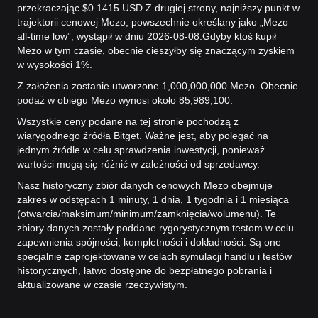
przekraczając $0.1415 USD.
Z drugiej strony, najniższy punkt w
trajektorii cenowej Mezo, powszechnie określany jako „Mezo
all-time low”, wystąpił w dniu 2026-08-08.
Gdyby ktoś kupił
Mezo w tym czasie, obecnie cieszyłby się znaczącym zyskiem
w wysokości 1%.
Z założenia zostanie utworzone 1,000,000,000 Mezo. Obecnie
podaż w obiegu Mezo wynosi około 85,989,100.
Wszystkie ceny podane na tej stronie pochodzą z
wiarygodnego źródła Bitget. Ważne jest, aby polegać na
jednym źródle w celu sprawdzenia inwestycji, ponieważ
wartości mogą się różnić w zależności od sprzedawcy.
Nasz historyczny zbiór danych cenowych Mezo obejmuje
zakres w odstępach 1 minuty, 1 dnia, 1 tygodnia i 1 miesiąca
(otwarcia/maksimum/minimum/zamknięcia/wolumenu). Te
zbiory danych zostały poddane rygorystycznym testom w celu
zapewnienia spójności, kompletności i dokładności. Są one
specjalnie zaprojektowane w celach symulacji handlu i testów
historycznych, łatwo dostępne do bezpłatnego pobrania i
aktualizowane w czasie rzeczywistym.