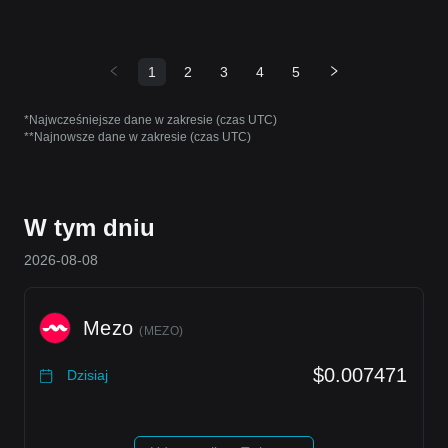
1
2
3
4
5
*Najwcześniejsze dane w zakresie (czas UTC)
**Najnowsze dane w zakresie (czas UTC)
W tym dniu
2026-08-08
Mezo
(
MEZO
)
$0.007471
Dzisiaj