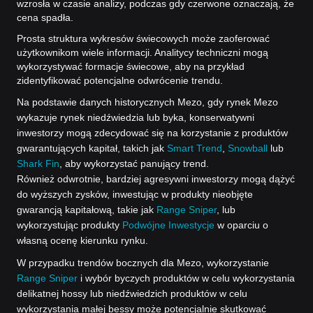
wzrosła w czasie analizy, podczas gdy czerwone oznaczają, że
cena spadła.
Prosta struktura wykresów świecowych może zaoferować
użytkownikom wiele informacji. Analitycy techniczni mogą
wykorzystywać formacje świecowe, aby na przykład
zidentyfikować potencjalne odwrócenie trendu.
Na podstawie danych historycznych Mezo, gdy rynek Mezo
wykazuje rynek niedźwiedzia lub byka, konserwatywni
inwestorzy mogą zdecydować się na korzystanie z produktów
gwarantujących kapitał, takich jak
Smart Trend
,
Snowball
lub
Shark Fin
, aby wykorzystać panujący trend.
Również odwrotnie, bardziej agresywni inwestorzy mogą dążyć
do wyższych zysków, inwestując w produkty nieobjęte
gwarancją kapitałową, takie jak
Range Sniper
, lub
wykorzystując produkty
Podwójne Inwestycje
w oparciu o
własną ocenę kierunku rynku.
W przypadku trendów bocznych dla Mezo, wykorzystanie
Range Sniper
i wybór byczych produktów w celu wykorzystania
delikatnej hossy lub niedźwiedzich produktów w celu
wykorzystania małej bessy może potencjalnie skutkować