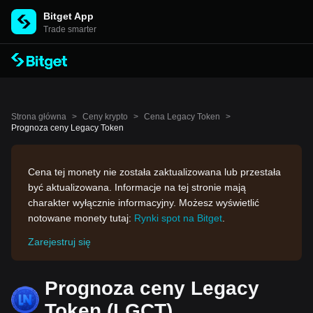
Bitget App
Trade smarter
Strona główna
>
Ceny krypto
>
Cena Legacy Token
>
Prognoza ceny Legacy Token
Cena tej monety nie została zaktualizowana lub przestała
być aktualizowana. Informacje na tej stronie mają
charakter wyłącznie informacyjny. Możesz wyświetlić
notowane monety tutaj:
Rynki spot na Bitget
.
Zarejestruj się
Prognoza ceny Legacy
Token (LGCT)