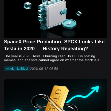
SpaceX Price Prediction: SPCX Looks Like
Tesla in 2020 — History Repeating?
The year is 2020. Tesla is burning cash, its CEO is posting memes, and analysts cannot agree on whether the stock is a generational opportunity or an elaborate joke. Now replace Tesla with SpaceX. Replace 2020 with 2026. The debate looks almost identical, and SPCX is set to hit the Nasdaq on June 12. The offering price is $135 per share. The implied valuation is $1.75 trillion. For anyone who watched Tesla run 700% that year, the pattern is hard to unsee. History does not repeat, but it rhymes often enough to pay attention. Before sizing into SPCX on day one, investors need to understand what actually drove Tesla's re-rating, whether SpaceX has the same ingredients, and where the comparison quietly falls apart. That is what this piece covers, with numbers. Five structural parallels that make SPCX feel like TSLA 2020. Five critical differences that could make trade painful. And the exact price levels and execution metrics will tell you whether this rocket clears the atmosphere or comes apart on ascent. Tesla in 2020 — The Flashback Every Investor Needs To understand the TSLA/SPCX parallel, you need to remember what Tesla actually looked like at the start of 2020. Not in hindsight. Through the eyes of a skeptic. Tesla, Inc. (TSLA) Price History Source: Yahoo Finance In January of that year, Tesla was trading at roughly $28 on a split-adjusted basis. The company had just barely posted its first full-year GAAP profit, capping nearly a decade of consecutive annual losses. Revenue was growing fast, but the valuation was already uncomfortable by any conventional measure. The price-to-earnings ratio peaked at 940x by Q4 2020, a number that triggered every value screen on the planet. The bear case was loud and well-reasoned. Tesla was a car company with car-company margins, going up against century-old manufacturers with far deeper pockets. The stock had already run hard. Every rational DCF model said it was overvalued. Then the narrative shifted. Not because of a single earnings beat or a product launch. The market collectively decided that Tesla was not a car company. It was a clean energy platform, a software business, a battery technology leader, and a self-driving AI play, all in one ticker. Once that frame took hold, traditional valuation metrics lost their grip as anchors. Retail investors piled in. Institutional funds that had stayed on the sidelines were forced to buy when Tesla was added to the SP 500 in December. The feedback loop closed hard and fast. By the end of 2020, the stock had risen 743% from its March lows, making it the largest company ever added to the index at the time of inclusion. The lesson is not that Tesla was cheap. It was not. The lesson is that Tesla's 2020 rally had almost nothing to do with fundamentals catching up to price. It was the market repricing the total addressable market and the probability of dominance. That distinction is the entire reason the SPCX conversation is worth having. The Parallel — Why SPCX Feels Like TSLA 2020 The similarities between SpaceX today and Tesla in 2020 are not superficial. They span five structural dimensions that matter to how markets re-rate a stock. The visionary founder effect: Tesla in 2020 was inseparable from Elon Musk. His vision, execution record, and ability to shape investor narratives were central to the thesis. SpaceX in 2026 is similar. Investors are not just buying a launch company; they are buying a vision of a multi-planetary future and a global communications network powered by Starlink. That founder premium is powerful, but it also creates key-person risk. Unprofitable on paper, but the underlying business is real: SpaceX’s headline GAAP losses may appear concerning, but adjusted EBITDA and Starlink’s profitability suggest the core business is already generating substantial economic value. Tesla investors who looked beyond reported losses before 2020 were ultimately rewarded. The question is whether SpaceX merits the same long-term patience. Dominant in a market that is just getting started: Tesla led the EV market just as adoption began accelerating. SpaceX occupies a similar position in the emerging space economy. Starlink has already achieved global scale, while Starship could dramatically lower launch costs if commercial operations mature, potentially reshaping the economics of the entire industry. A valuation that does not make sense on traditional metrics, and may not need to: SpaceX’s valuation appears extreme by conventional measures, much like Tesla’s did in 2020. Traditional valuation frameworks are not necessarily wrong, but when a company is creating a new category, they may fail to capture the scale of future opportunities. Retail conviction meets institutional hesitation: Tesla’s 2020 rally was fueled by strong retail demand and skepticism from many institutional investors. SpaceX could follow a similar path, with intense retail enthusiasm, cautious institutions, and potential future index inclusion creating demand that extends beyond near-term fundamentals. The Bull Case — If History Repeats If the Tesla 2020 parallel holds, what does the upside actually look like in numbers? Starlink's ceiling is much higher than $11.4 billion: Starlink still reaches only a fraction of its addressable market. With Starship enabling faster and cheaper satellite deployment, analysts project Starlink revenue could reach $30 to $50 billion annually by 2030. At a 40% operating margin, that implies $12 to $20 billion in operating profit from Starlink alone. Starship changes the economics of everything: If commercial Starship operations begin in the second half of 2026, the impact goes beyond lower launch costs. It could unlock new markets, accelerate satellite deployment, and reshape the economics of the entire launch industry. Even partial success would imply a much larger company than what traditional valuation models capture today. A Mars mission timeline becomes the narrative re-rating catalyst: Tesla’s re-rating happened when EV adoption moved from fringe to mainstream consensus. For SpaceX, the equivalent moment could come when a credible human Mars transit shifts from vision to scheduled mission. That would be less a financial event than a narrative event, and narrative events are what drive extreme re-ratings. The price target scenarios, modeled on Starlink growth and Starship commercialization, look like this: Scenario Implied Price by 2030 Basis Base Case $200 to $250 Starlink at $25B revenue, 35x EV/Revenue Bull Case $300 to $400 Starlink at $40B plus Starship commercial ops at scale Extreme Bull $500+ Full narrative re-rating plus index inclusion demand shock One more number worth sitting with: if SPCX mirrors Tesla’s exact 2020 to 2021 trajectory, a 700% move from the IPO price implies roughly $1,080 per share and a market cap above $14 trillion. That is not a price target. It is a thought experiment about maximum narrative compression when the market decides a company is no longer just a company, but a civilizational bet. The Bear Case — Where the Analogy Breaks Down The Tesla parallel is compelling, but incomplete. There are five places where the comparison breaks down, and ignoring them is how investors get hurt. SpaceX's biggest customer is the government: Tesla in 2020 was a consumer business with diversified demand from individual buyers. SpaceX is different. A meaningful share of revenue comes from NASA, the Department of Defense, and other government agencies. That makes SpaceX partly a defense and aerospace contractor, with budget, policy, and political risks Tesla never faced. You are buying the economics without the control: Public investors may participate in the upside, but Class A shares carry little meaningful voting power. Elon Musk retains strategic control. That may support the founder premium, but it also means shareholders have limited recourse if priorities shift, attention drifts, or decisions favor long-term missions over near-term profitability. Regulatory risk is structural, not episodic: Tesla faced regulatory scrutiny, but SpaceX depends on approvals for launches, environmental reviews, and commercial space operations. A major launch failure, extended FAA hold, or policy shift could delay Starship, slow Starlink deployment, and damage the growth narrative at the wrong time. The valuation math is genuinely difficult to defend: At a $1.75 trillion valuation, SpaceX is priced as if several major outcomes have already gone right: scaled Starship operations, massive Starlink growth, and a Mars-driven narrative premium. Reasonable base-case valuations sit far below the IPO price, meaning investors are effectively paying for the bull case upfront. The 2022 lesson exists and should not be dismissed: Tesla’s 2020 surge was followed by a brutal 2022 drawdown. The same retail conviction and founder premium that powered the rally became liabilities when sentiment turned. If SPCX follows the Tesla path, investors must account for both the euphoric upside and the volatility that may follow. The Tokenized Futures Signal — What Pre-Market Activity Is Telling Us Before SPCX officially trades on Nasdaq, there is already a market pricing it: the on-chain tokenized futures market on Bitget. Tokenized futures offer a live sentiment read: SPCXUSDT perpetual contracts have created real-time price discovery before the IPO. This matters because the participant base is retail-heavy, global, and conviction-driven, making it a useful signal traditional IPO indicators may miss. Positive funding suggests long-side enthusiasm: If funding rates remain persistently positive, traders are paying a premium to stay long. That points to strong retail conviction and limited short-side p
2026-06-12 06:59
Akademia Bitget