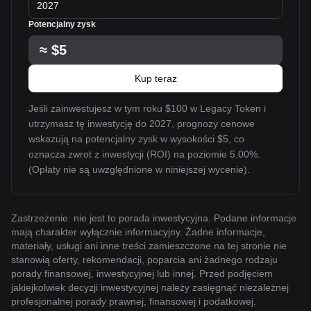
2027
Potencjalny zysk
≈
$5
Kup teraz
Jeśli zainwestujesz w tym roku $100 w Legacy Token i
utrzymasz tę inwestycję do 2027, prognozy cenowe
wskazują na potencjalny zysk w wysokości $5, co
oznacza zwrot z inwestycji (ROI) na poziomie 5.00%.
(Opłaty nie są uwzględnione w niniejszej wycenie).
Zastrzeżenie: nie jest to porada inwestycyjna. Podane informacje
mają charakter wyłącznie informacyjny. Żadne informacje,
materiały, usługi ani inne treści zamieszczone na tej stronie nie
stanowią oferty, rekomendacji, poparcia ani żadnego rodzaju
porady finansowej, inwestycyjnej lub innej. Przed podjęciem
jakiejkolwiek decyzji inwestycyjnej należy zasięgnąć niezależnej
profesjonalnej porady prawnej, finansowej i podatkowej.