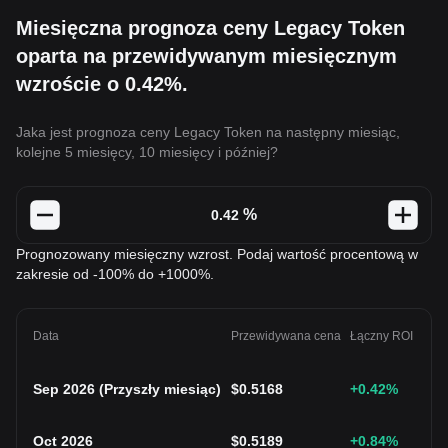
Miesięczna prognoza ceny Legacy Token
oparta na przewidywanym miesięcznym
wzroście o 0.42%.
Jaka jest prognoza ceny Legacy Token na następny miesiąc,
kolejne 5 miesięcy, 10 miesięcy i później?
%
Prognozowany miesięczny wzrost. Podaj wartość procentową w
zakresie od -100% do +1000%.
Data
Przewidywana cena
Łączny ROI
Sep 2026
(
Przyszły miesiąc
)
$
0.5168
+0.42
%
Oct 2026
$
0.5189
+0.84
%