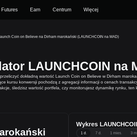
Futures
Earn
Centrum
Więcej
aunch Coin on Believe na Dirham marokański (LAUNCHCOIN na MAD)
kulator LAUNCHCOIN na
zeliczyć dokładną wartość Launch Coin on Believe w Dirham marokań
ące kursu konwersji pochodzą z agregacji informacji o cenach transak
akcje, śledzisz wartość portfela, czy monitorujesz dynamikę rynku, te
Wykres LAUNCHCOI
arokański
1 d.
7 d.
1 mies.
3 m