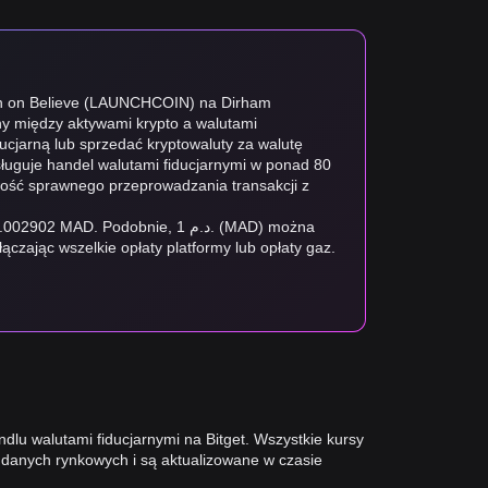
Coin on Believe (LAUNCHCOIN) na Dirham
any między aktywami krypto a walutami
ducjarną lub sprzedać kryptowaluty za walutę
bsługuje handel walutami fiducjarnymi w ponad 80
wość sprawnego przeprowadzania transakcji z
Podobnie, 1 د.م. (MAD) można
2 LAUNCHCOIN, wyłączając wszelkie opłaty platformy lub opłaty gaz.
dlu walutami fiducjarnymi na Bitget. Wszystkie kursy
danych rynkowych i są aktualizowane w czasie