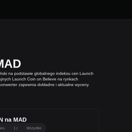
 MAD
ski na podstawie globalnego indeksu cen Launch
cyjnych Launch Coin on Believe na rynkach
n konwerter zapewnia dokładne i aktualne wyceny.
N na MAD
ies.
1 r.
Wszystko