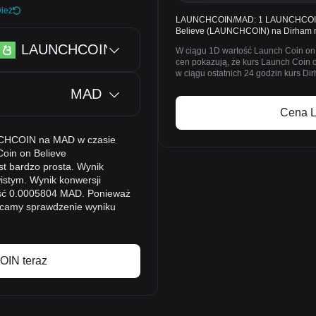
ież
LAUNCHCOIN/MAD: 1 LAUNCHCOIN =
Believe (LAUNCHCOIN) na Dirham m
LAUNCHCOIN
W ciągu 1D wartość Launch Coin on 
cen pokazują, że kurs Launch Coin
w ciągu ostatnich 24 godzin kurs 
MAD
Cena 
NCHCOIN na MAD w czasie
Coin on Believe
 bardzo prosta. Wynik
wistym. Wynik konwersji
ść 0.0005804 MAD. Ponieważ
lecamy sprawdzenie wyniku
IN teraz