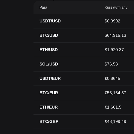
Para
Kurs wymiany
USDT/USD
$0.9992
BTC/USD
$64,915.13
ETH/USD
$1,920.37
SOL/USD
$76.53
USDT/EUR
€0.8645
BTC/EUR
€56,164.57
ETH/EUR
€1,661.5
BTC/GBP
£48,199.49