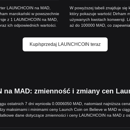
werter LAUNCHCOIN na MAD,
W powyższej tabeli znajduje s
irham marokański w powszechnie
który pokazuje wartość Dirham 
wersje z 1 LAUNCHCOIN na MAD,
używanych kwotach konwersji. 
z ich odpowiednich wartości.
aż do 100000 MAD, co zapewnia 
Kup/sprzedaj LAUNCHCOIN teraz
na MAD: zmienność i zmiany cen Lau
gu ostatnich 7 dni wyniosła 0.0006050 MAD, natomiast najniższa cena
zy maksimami i minimami ceny Launch Coin on Believe w MAD w ciągu
atkowe dane dotyczące zmienności i ceny LAUNCHCOIN na MAD z ostatn