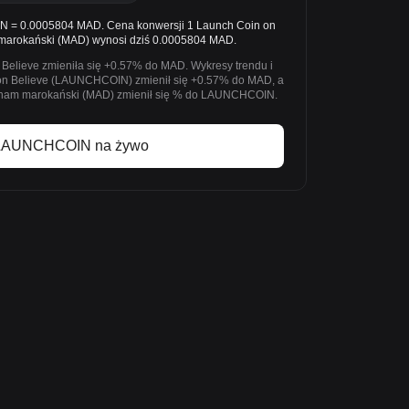
 0.0005804 MAD. Cena konwersji 1 Launch Coin on
arokański (MAD) wynosi dziś 0.0005804 MAD.
Believe zmieniła się +0.57% do MAD. Wykresy trendu i
 on Believe (LAUNCHCOIN) zmienił się +0.57% do MAD, a
Dirham marokański (MAD) zmienił się % do LAUNCHCOIN.
LAUNCHCOIN na żywo