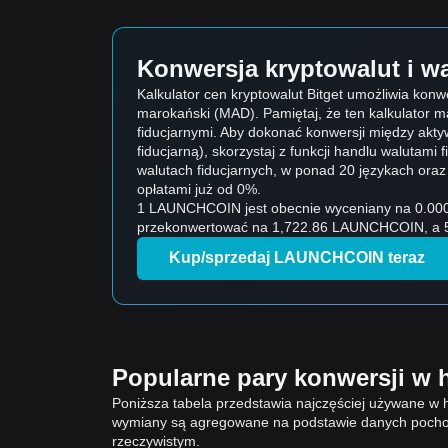
Konwersja kryptowalut i wa
Kalkulator cen kryptowalut Bitget umożliwia ko
marokański (MAD). Pamiętaj, że ten kalkulator m
fiducjarnymi. Aby dokonać konwersji między aktyw
fiducjarną), skorzystaj z funkcji handlu walutami f
walutach fiducjarnych, w ponad 20 językach ora
opłatami już od 0%.
1 LAUNCHCOIN jest obecnie wyceniany na 0.0005804 
Kup/sprzedaj LAUNCHCOIN teraz
Popularne pary konwersji w h
Poniższa tabela przedstawia najczęściej używane w h
wymiany są agregowane na podstawie danych pochod
rzeczywistym.