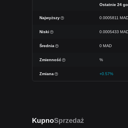
Ostatnie 24 go
Najwyższy
0.0005811 MA
Niski
0.0005433 MA
Średnia
0 MAD
Zmienność
%
Zmiana
+0.57%
Kupno
Sprzedaż