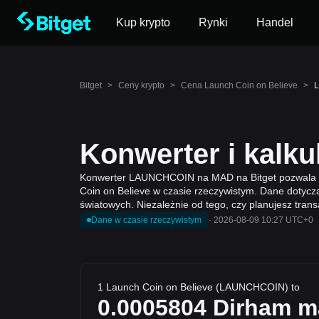
Kup krypto
Rynki
Handel
Bitget
>
Ceny krypto
>
Cena Launch Coin on Believe
>
L
Konwerter i kal
Konwerter LAUNCHCOIN na MAD na Bitget pozwala pr
Coin on Believe w czasie rzeczywistym. Dane dotycz
światowych. Niezależnie od tego, czy planujesz trans
Dane w czasie rzeczywistym
·
2026-08-09 10:27 UTC+0
1 Launch Coin on Believe (LAUNCHCOIN) to
0.0005804
Dirham m