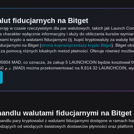
lut fiducjarnych na Bitget
nwersję w czasie rzeczywistym dla par walutowych, takich jak Launch 
a charakter wyłącznie informacyjny i służy do obliczania kursów wymi
ami krypto a walutami fiducjarnymi (tj. kupić kryptowaluty za walutę fi
iducjarnymi na Bitget (
strona kupna/sprzedaży krypto Bitget
). Bitget o
z za pomocą różnych lokalnych metod płatności. Oferuje również możli
MAD, co oznacza, że zakup 5 LAUNCHCOIN będzie kosztował 0.002902 MAD. 
przekonwertować na 1,722.86 LAUNCHCOIN, a 50 د.م. (MAD) można przekonwertować na 8,614.3
andlu walutami fiducjarnymi na Bitget
andlu pary kryptowalut z walutami fiducjarnymi dostępne w ramach han
zących od wiodących światowych dostawców płynności oraz platform 