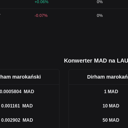
+0.06%
0%
7
-0.07%
0%
Konwerter MAD na LA
rham marokański
Dirham marokań
0.0005804
MAD
1
MAD
0.001161
MAD
10
MAD
0.002902
MAD
50
MAD