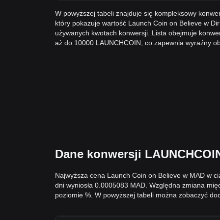
W powyższej tabeli znajduje się kompleksowy kon
który pokazuje wartość Launch Coin on Believe w D
używanych kwotach konwersji. Lista obejmuje kon
aż do 10000 LAUNCHCOIN, co zapewnia wyraźny obra
Dane konwersji LAUNCHCOIN 
Najwyższa cena Launch Coin on Believe w MAD w cią
dni wyniosła 0.0005083 MAD. Względna zmiana międ
poziomie %. W powyższej tabeli można zobaczyć dod