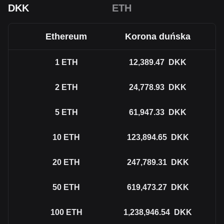
DKK
ETH
Ethereum
Korona duńska
1
ETH
12,389.47
DKK
2
ETH
24,778.93
DKK
5
ETH
61,947.33
DKK
10
ETH
123,894.65
DKK
20
ETH
247,789.31
DKK
50
ETH
619,473.27
DKK
100
ETH
1,238,946.54
DKK