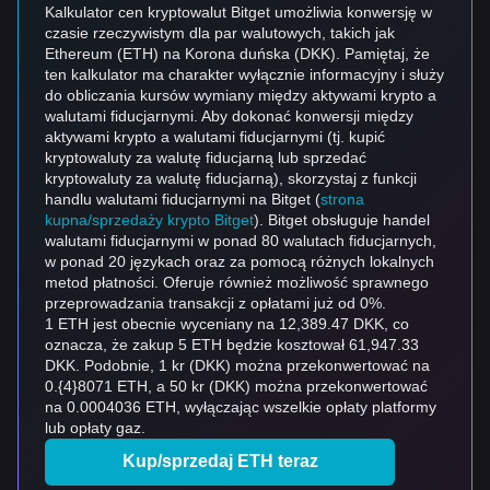
Kalkulator cen kryptowalut Bitget umożliwia konwersję w
czasie rzeczywistym dla par walutowych, takich jak
Ethereum (ETH) na Korona duńska (DKK). Pamiętaj, że
ten kalkulator ma charakter wyłącznie informacyjny i służy
do obliczania kursów wymiany między aktywami krypto a
walutami fiducjarnymi. Aby dokonać konwersji między
aktywami krypto a walutami fiducjarnymi (tj. kupić
kryptowaluty za walutę fiducjarną lub sprzedać
kryptowaluty za walutę fiducjarną), skorzystaj z funkcji
handlu walutami fiducjarnymi na Bitget (
strona
kupna/sprzedaży krypto Bitget
). Bitget obsługuje handel
walutami fiducjarnymi w ponad 80 walutach fiducjarnych,
w ponad 20 językach oraz za pomocą różnych lokalnych
metod płatności. Oferuje również możliwość sprawnego
przeprowadzania transakcji z opłatami już od 0%.
1 ETH jest obecnie wyceniany na 12,389.47 DKK, co
oznacza, że zakup 5 ETH będzie kosztował 61,947.33
DKK. Podobnie, 1 kr (DKK) można przekonwertować na
0.{4}8071 ETH, a 50 kr (DKK) można przekonwertować
na 0.0004036 ETH, wyłączając wszelkie opłaty platformy
lub opłaty gaz.
Kup/sprzedaj ETH teraz