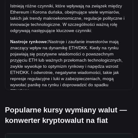
Najwyższa w historii cena 1 ETH w DKK to kr32,135.86.
Istnieją różne czynniki, które wpływają na związek między
Czas pokaże, czy wartość 1 ETH/DKK przekroczy obecny
Ethereum i Korona duńska, obejmujące wiele wymiarów,
rekord wszech czasów.
takich jak trendy makroekonomiczne, regulacje polityczne i
Jaki jest trend cenowy w DKK?
innowacje technologiczne. W szczególności ważną rolę
odgrywają następujące kluczowe czynniki:
W ciągu ostatnich 7 dni kurs wymiany Ethereum (ETH)
spadł o 0.24%. W ciągu ostatniego miesiąca kurs wymiany
Nastroje rynkowe:
Nastroje i zaufanie inwestorów mają
Ethereum (ETH) wzrósł o 6.43% w stosunku do Korona
znaczący wpływ na dynamikę ETH/DKK. Kiedy na rynku
duńska (DKK).
pojawiają się pozytywne wiadomości o powszechnym
przyjęciu ETH lub ważnych przełomach technologicznych,
zwykle wywołuje to optymizm rynkowy i napędza wzrost
ETH/DKK. I odwrotnie, negatywne wiadomości, takie jak
represje regulacyjne i luki w zabezpieczeniach, mogą
wywołać panikę na rynku i doprowadzić do spadku
ETH/DKK.
Otoczenie regulacyjne:
Polityka rządowa i regulacje
Popularne kursy wymiany walut —
dotyczące kryptowalut mają bezpośredni wpływ na ich
akceptację, co z kolei determinuje ich wartość w stosunku
konwerter kryptowalut na fiat
do tradycyjnych walut, takich jak dolar amerykański. Jasne i
wspierające regulacje mogą zwiększyć zaufanie inwestorów
do kryptowalut i podnieść ich wartość. I odwrotnie, niejasne