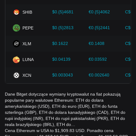
swoje strategie inwestycyjne do ewoluującego rynku.
$0.{5}4681
€0.{5}4062
C$0.
SHIB
$0.{5}2813
€0.{5}2441
C$0.
PEPE
$0.1622
€0.1408
C$0.
XLM
$0.04139
€0.03592
C$0.
LUNA
$0.003043
€0.002640
C$0.
XCN
Dane Bitget dotyczące wymiany kryptowalut na fiat pokazują
popularne pary walutowe Ethereum: ETH do dolara
amerykańskiego (USD), ETH do euro (EUR), ETH do funta
szterlinga (GBP), ETH do dolara kanadyjskiego (CAD), ETH do
rupii indyjskiej (INR), ETH do rupii pakistańskiej (PKR), ETH do
reala brazylijskiego (BRL), ETH do…
Cena Ethereum w USA to $1,909.83 USD. Ponadto cena