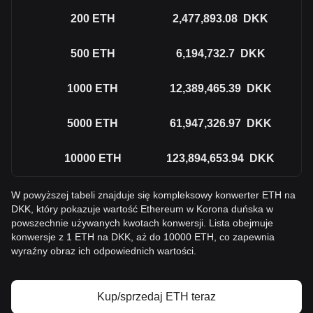
200
ETH
2,477,893.08
DKK
500
ETH
6,194,732.7
DKK
1000
ETH
12,389,465.39
DKK
5000
ETH
61,947,326.97
DKK
10000
ETH
123,894,653.94
DKK
W powyższej tabeli znajduje się kompleksowy konwerter ETH na
DKK, który pokazuje wartość Ethereum w Korona duńska w
powszechnie używanych kwotach konwersji. Lista obejmuje
konwersje z 1 ETH na DKK, aż do 10000 ETH, co zapewnia
wyraźny obraz ich odpowiednich wartości.
Kup/sprzedaj ETH teraz