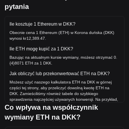
pytania
Ile kosztuje 1 Ethereum w DKK?
Obecnie cena 1 Ethereum (ETH) w Korona duńska (DKK)
wynosi kr12,389.47.
Ile ETH mogę kupić za 1 DKK?
Bazując na aktualnym kursie wymiany, możesz otrzymać 0.
{4}8071 ETH za 1 DKK.
Jak obliczyć lub przekonwertować ETH na DKK?
Możesz użyć naszego kalkulatora ETH na DKK w górnej
części tej strony, aby przeliczyć dowolną kwotę ETH na
DKK. Zamieściliśmy również tabele do szybkiego
sprawdzenia najczęściej używanych konwersji. Na przykład,
5 DKK jest równoważne 0.0004036 ETH, natomiast 5 ETH
Co wpływa na współczynnik
będzie kosztować około 61,947.33DKK.
wymiany ETH na DKK?
Jaka jest najwyższa cena ETH/DKK w historii?