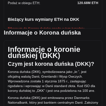
Podaż w obiegu ETH
:
120.68M
ETH
Bieżący kurs wymiany ETH na DKK
Ethereum do Korona duńska spada w tym tygodniu.
Informacje o Korona duńska
Obecna cena rynkowa Ethereum wynosi kr12,389.47 na
ETH, a łączna kapitalizacja rynkowa wynosi
kr1,495,187,257,353.86 DKK w oparciu o podaż w obiegu
Informacje o koronie
120,682,140 ETH. W ciągu ostatnich 24 godzin wolumen
duńskiej (DKK)
obrotu Ethereum zmienił się o +17.91% (kr9,498,931,059.74
DKK). W ostatni dzień handlu, wolumen obrotu ETH wyniósł
Czym jest korona duńska (DKK)?
kr53,047,094,701.06.
Korona duńska (DKK), symbolizowana jako „kr.”, jest
oficjalną walutą Danii, Grenlandii i Wysp Owczych.
Więcej informacji o Ethereum na Bitget
Wprowadzona została 1 stycznia 1875 r., zastępując
rigsdalera i wprowając w Danii standard złota. Kod ISO dla
Cena Ethereum
korony duńskiej to „DKK” i jest ona podziel
ona na 100 øre.
Prognoza ceny Ethereum
Czym jest Ethereum (ETH)?
Korona duńska (DKK) jest emitowana przez Danmarks
Kalkulator zysków Ethereum
Nationalbank, który jest bankiem centralnym Danii. Założony