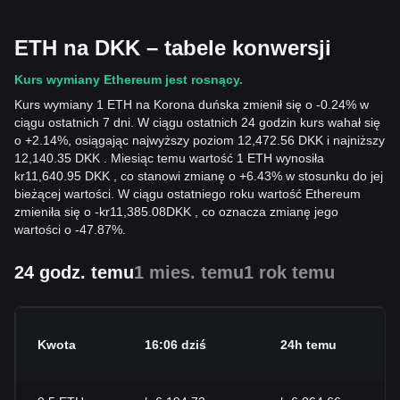
ETH na DKK – tabele konwersji
Kurs wymiany Ethereum jest rosnący.
Kurs wymiany 1 ETH na Korona duńska zmienił się o -0.24% w
ciągu ostatnich 7 dni. W ciągu ostatnich 24 godzin kurs wahał się
o +2.14%, osiągając najwyższy poziom 12,472.56 DKK i najniższy
12,140.35 DKK . Miesiąc temu wartość 1 ETH wynosiła
kr11,640.95 DKK , co stanowi zmianę o +6.43% w stosunku do jej
bieżącej wartości. W ciągu ostatniego roku wartość Ethereum
zmieniła się o
-
kr
11,385.08
DKK
, co oznacza zmianę jego
wartości o -47.87%.
24 godz. temu
1 mies. temu
1 rok temu
Kwota
16:06 dziś
24h temu