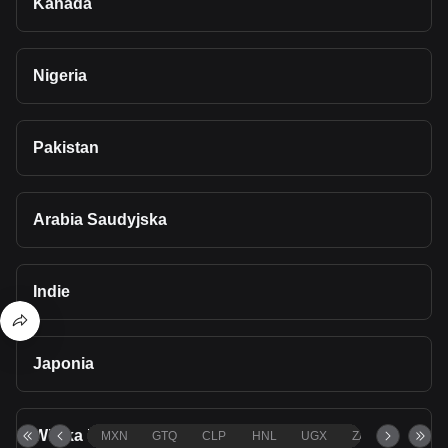
Kanada
Nigeria
Pakistan
Arabia Saudyjska
Indie
Japonia
Wielka Brytania
MXN
GTQ
CLP
HNL
UGX
ZAR
TND