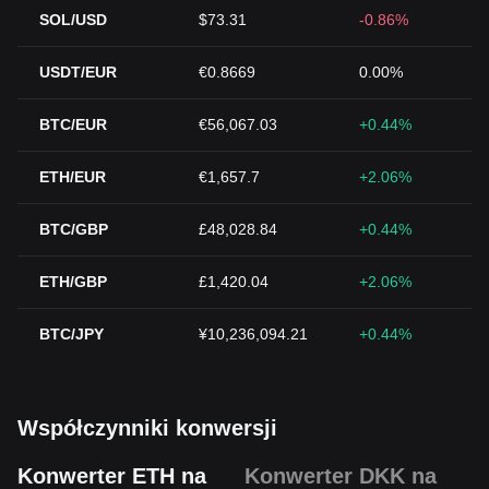
SOL/USD
$73.31
-0.86%
USDT/EUR
€0.8669
0.00%
BTC/EUR
€56,067.03
+0.44%
ETH/EUR
€1,657.7
+2.06%
BTC/GBP
£48,028.84
+0.44%
ETH/GBP
£1,420.04
+2.06%
BTC/JPY
¥10,236,094.21
+0.44%
Współczynniki konwersji
Konwerter ETH na
Konwerter DKK na