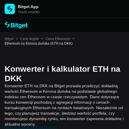
Bitget App
Trade smarter
Bitget
>
Ceny krypto
>
Cena Ethereum
>
Ethereum na Korona duńska (ETH na DKK)
Konwerter i kalkulator ETH na
DKK
Konwerter ETH na DKK na Bitget pozwala przeliczyć dokładną
wartość Ethereum w Korona duńska na podstawie globalnego
indeksu cen Ethereum w czasie rzeczywistym. Dane dotyczące
kursu konwersji pochodzą z agregacji informacji o cenach
transakcyjnych Ethereum na rynkach światowych. Niezależnie od
tego, czy planujesz transakcje, śledzisz wartość portfela, czy
monitorujesz dynamikę rynku, ten konwerter zapewnia dokładne i
aktualne wyceny.