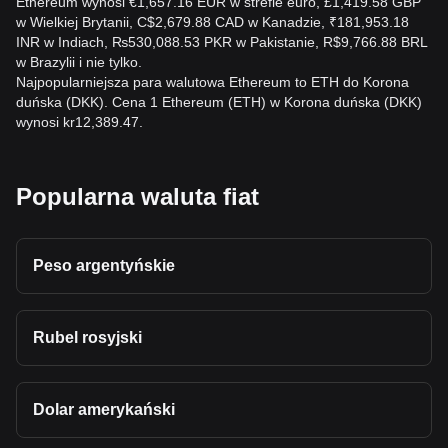
Ethereum wynosi €1,657.16 EUR w strefie euro, £1,419.58 GBP
w Wielkiej Brytanii, C$2,679.88 CAD w Kanadzie, ₹181,953.18
INR w Indiach, ₨530,088.53 PKR w Pakistanie, R$9,766.88 BRL
w Brazylii i nie tylko.
Najpopularniejsza para walutowa Ethereum to ETH do Korona
duńska (DKK). Cena 1 Ethereum (ETH) w Korona duńska (DKK)
wynosi kr12,389.47.
Popularna waluta fiat
Peso argentyńskie
Rubel rosyjski
Dolar amerykański