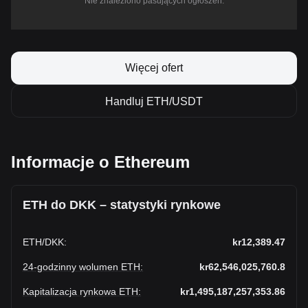
Nie znaleziono pasujących ogłoszeń.
Więcej ofert
Handluj ETH/USDT
Informacje o Ethereum
ETH do DKK – statystyki rynkowe
ETH
/
DKK
:
kr12,389.47
24-godzinny wolumen ETH
:
kr62,546,025,760.8
Kapitalizacja rynkowa ETH
:
kr1,495,187,257,353.86