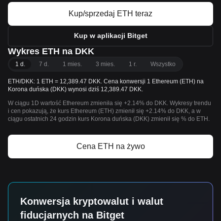
Kup/sprzedaj ETH teraz
Kup w aplikacji Bitget
Wykres ETH na DKK
1 d.
7 d.
1 mies.
3 mies.
1 r.
Wszystko
ETH/DKK: 1 ETH = 12,389.47 DKK. Cena konwersji 1 Ethereum (ETH) na
Korona duńska (DKK) wynosi dziś 12,389.47 DKK.
W ciągu 1D wartość Ethereum zmieniła się +2.14% do DKK. Wykresy trendu
i cen pokazują, że kurs Ethereum (ETH) zmienił się +2.14% do DKK, a w
ciągu ostatnich 24 godzin kurs Korona duńska (DKK) zmienił się % do ETH.
Cena ETH na żywo
Konwersja kryptowalut i walut
fiducjarnych na Bitget