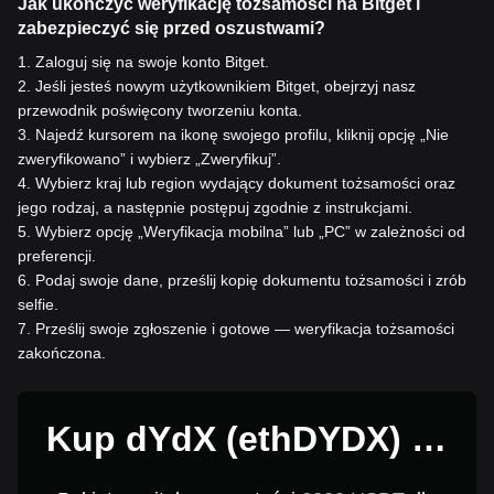
Jak ukończyć weryfikację tożsamości na Bitget i
zabezpieczyć się przed oszustwami?
1
.
Zaloguj się na swoje konto Bitget.
2
.
Jeśli jesteś nowym użytkownikiem Bitget, obejrzyj nasz
przewodnik poświęcony tworzeniu konta.
3
.
Najedź kursorem na ikonę swojego profilu, kliknij opcję „Nie
zweryfikowano” i wybierz „Zweryfikuj”.
4
.
Wybierz kraj lub region wydający dokument tożsamości oraz
jego rodzaj, a następnie postępuj zgodnie z instrukcjami.
5
.
Wybierz opcję „Weryfikacja mobilna” lub „PC” w zależności od
preferencji.
6
.
Podaj swoje dane, prześlij kopię dokumentu tożsamości i zrób
selfie.
7
.
Prześlij swoje zgłoszenie i gotowe — weryfikacja tożsamości
zakończona.
Kup dYdX (ethDYDX) za
1 USD