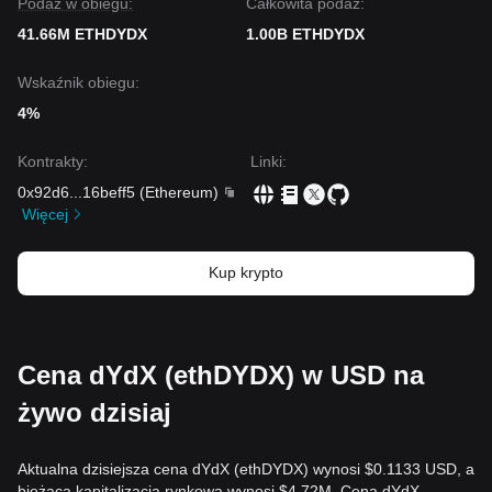
Podaż w obiegu:
Całkowita podaż:
41.66M ETHDYDX
1.00B ETHDYDX
Wskaźnik obiegu:
4%
Kontrakty
:
Linki
:
0x92d6
...
16beff5
(
Ethereum
)
Więcej
Kup krypto
Cena dYdX (ethDYDX) w USD na
żywo dzisiaj
Aktualna dzisiejsza cena dYdX (ethDYDX) wynosi $0.1133 USD, a
bieżąca kapitalizacja rynkowa wynosi $4.72M. Cena dYdX