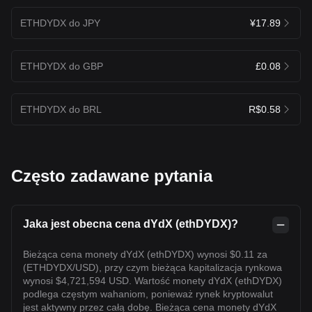
ETHDYDX do JPY
¥17.89
ETHDYDX do GBP
£0.08
ETHDYDX do BRL
R$0.58
Często zadawane pytania
Jaka jest obecna cena dYdX (ethDYDX)?
Bieżąca cena monety dYdX (ethDYDX) wynosi $0.11 za
(ETHDYDX/USD), przy czym bieżąca kapitalizacja rynkowa
wynosi $4,721,594 USD. Wartość monety dYdX (ethDYDX)
podlega częstym wahaniom, ponieważ rynek kryptowalut
jest aktywny przez całą dobę. Bieżąca cena monety dYdX