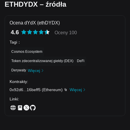
ETHDYDX – źródła
Ocena dYdX (ethDYDX)
4.6
Oceny 100
Tagi
：
Cosmos Ecosystem
Token zdecentralizowanej giełdy (DEX)
DeFi
Derywaty
Więcej
Kontrakty
:
0x92d6
...
16beff5
(
Ethereum
)
Więcej
Linki
: