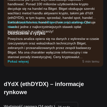
handlować. Ponad 100 milionów użytkowników krypto
decyduje się na handel na Bitget. Bitget obsługuje szeroki
wachlarz metod handlu aktywami krypto, takimi jak dYdX
(ethDYDX), w tym kupno, sprzedaż, handel spot, handel
kontraktami futures, handel on-chain oraz staking. Oferuje
Załóż bezpłatne konto na Bitget i zacznij handlować już
również jedne z najkorzystniejszych stawek opłat
teraz!
transakcyjnych w całej branży!
Ostrzeżenie o ryzyku
Powyższa analiza opiera się na danych z wykresów w czasie
rzeczywistym oraz wskaźnikach technicznych Bitget,
zebranych i przeanalizowanych przez zespół badawczy
Bitget. Ma ona charakter wyłącznie informacyjny i nie
stanowi porady inwestycyjnej. Ceny kryptowalut
charakteryzują się dużą zmiennością. Podejmuj decyzje
Pokaż więcej
5 min temu
inwestycyjne, biorąc pod uwagę własną tolerancję ryzyka.
dYdX (ethDYDX) – informacje
rynkowe
Wydajność cenowa (24 godz.)