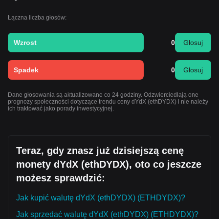
Łączna liczba głosów:
Wzrost
0
Głosuj
Spadek
0
Głosuj
Dane głosowania są aktualizowane co 24 godziny. Odzwierciedlają one
prognozy społeczności dotyczące trendu ceny dYdX (ethDYDX) i nie należy
ich traktować jako porady inwestycyjnej.
Teraz, gdy znasz już dzisiejszą cenę
monety dYdX (ethDYDX), oto co jeszcze
możesz sprawdzić:
Jak kupić walutę dYdX (ethDYDX) (ETHDYDX)?
Jak sprzedać walutę dYdX (ethDYDX) (ETHDYDX)?