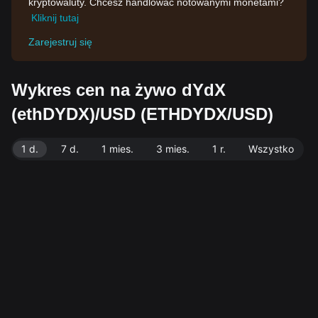
kryptowaluty. Chcesz handlować notowanymi monetami?
Kliknij tutaj
Zarejestruj się
Wykres cen na żywo dYdX
(ethDYDX)/USD (ETHDYDX/USD)
1 d.
7 d.
1 mies.
3 mies.
1 r.
Wszystko