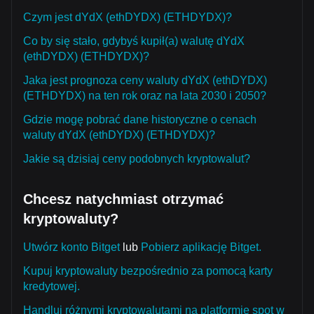
Czym jest dYdX (ethDYDX) (ETHDYDX)?
Co by się stało, gdybyś kupił(a) walutę dYdX
(ethDYDX) (ETHDYDX)?
Jaka jest prognoza ceny waluty dYdX (ethDYDX)
(ETHDYDX) na ten rok oraz na lata 2030 i 2050?
Gdzie mogę pobrać dane historyczne o cenach
waluty dYdX (ethDYDX) (ETHDYDX)?
Jakie są dzisiaj ceny podobnych kryptowalut?
Chcesz natychmiast otrzymać
kryptowaluty?
Utwórz konto Bitget
lub
Pobierz aplikację Bitget.
Kupuj kryptowaluty bezpośrednio za pomocą karty
kredytowej.
Handluj różnymi kryptowalutami na platformie spot w