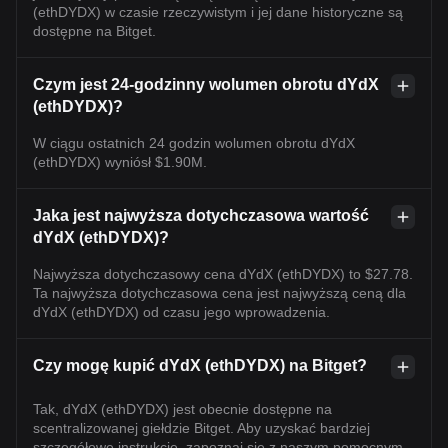
(ethDYDX) w czasie rzeczywistym i jej dane historyczne są
dostępne na Bitget.
Czym jest 24-godzinny wolumen obrotu dYdX
(ethDYDX)?
W ciągu ostatnich 24 godzin wolumen obrotu dYdX
(ethDYDX) wyniósł $1.90M.
Jaka jest najwyższa dotychczasowa wartość
dYdX (ethDYDX)?
Najwyższa dotychczasowy cena dYdX (ethDYDX) to $27.78.
Ta najwyższa dotychczasowa cena jest najwyższą ceną dla
dYdX (ethDYDX) od czasu jego wprowadzenia.
Czy mogę kupić dYdX (ethDYDX) na Bitget?
Tak, dYdX (ethDYDX) jest obecnie dostępne na
scentralizowanej giełdzie Bitget. Aby uzyskać bardziej
szczegółowe instrukcje, zapoznaj się z naszym pomocnym