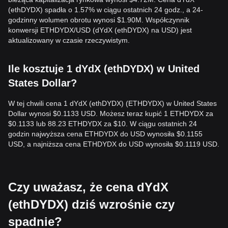
(ethDYDX) spadła o 1.57% w ciągu ostatnich 24 godz., a 24-
godzinny wolumen obrotu wynosi $1.90M. Współczynnik
konwersji ETHDYDX/USD (dYdX (ethDYDX) na USD) jest
aktualizowany w czasie rzeczywistym.
Ile kosztuje 1 dYdX (ethDYDX) w United
States Dollar?
W tej chwili cena 1 dYdX (ethDYDX) (ETHDYDX) w United States
Dollar wynosi $0.1133 USD. Możesz teraz kupić 1 ETHDYDX za
$0.1133 lub 88.23 ETHDYDX za $10. W ciągu ostatnich 24
godzin najwyższa cena ETHDYDX do USD wynosiła $0.1155
USD, a najniższa cena ETHDYDX do USD wynosiła $0.1119 USD.
Czy uważasz, że cena dYdX
(ethDYDX) dziś wzrośnie czy
spadnie?