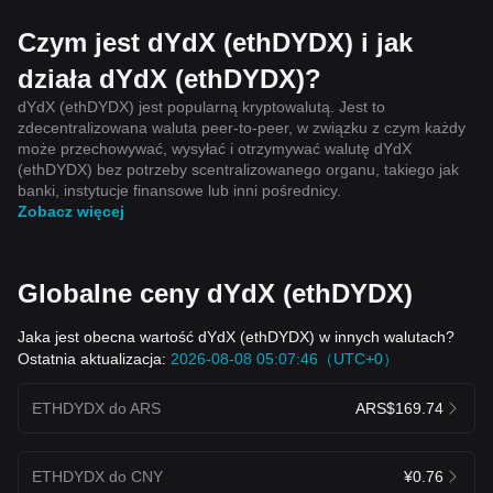
Czym jest dYdX (ethDYDX) i jak
działa dYdX (ethDYDX)?
dYdX (ethDYDX) jest popularną kryptowalutą. Jest to
zdecentralizowana waluta peer-to-peer, w związku z czym każdy
może przechowywać, wysyłać i otrzymywać walutę dYdX
(ethDYDX) bez potrzeby scentralizowanego organu, takiego jak
banki, instytucje finansowe lub inni pośrednicy.
Zobacz więcej
Globalne ceny dYdX (ethDYDX)
Jaka jest obecna wartość dYdX (ethDYDX) w innych walutach?
Ostatnia aktualizacja:
2026-08-08 05:07:46（UTC+0）
ETHDYDX do ARS
ARS$169.74
ETHDYDX do CNY
¥0.76