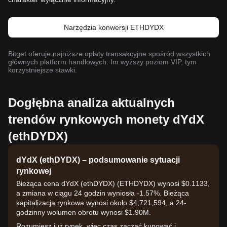
Narzędzia konwersji ETHDYDX
Bitget oferuje najniższe opłaty transakcyjne spośród wszystkich
głównych platform handlowych. Im wyższy poziom VIP, tym
korzystniejsze stawki.
Dogłębna analiza aktualnych
trendów rynkowych monety dYdX
(ethDYDX)
dYdX (ethDYDX) – podsumowanie sytuacji
rynkowej
Bieżąca cena dYdX (ethDYDX) (ETHDYDX) wynosi $0.1133,
a zmiana w ciągu 24 godzin wyniosła -1.57%. Bieżąca
kapitalizacja rynkowa wynosi około $4,721,594, a 24-
godzinny wolumen obrotu wynosi $1.90M.
Rozumiesz już rynek, więc czas zacząć kupować i