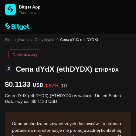
Bitget App
Trade smarter
Strona główna
/
Ceny krypto
/
Cena dYdX (ethDYDX)
Nienotowany
Cena dYdX (ethDYDX)
ETHDYDX
$0.1133
USD
-1.57%
1D
Cena dYdX (ethDYDX) (ETHDYDX) w walucie: United States
Dollar wynosi $0.1133 USD.
Dane pochodzą od zewnętrznych dostawców. Ta strona i
podane na niej informacje nie promują żadnej konkretnej