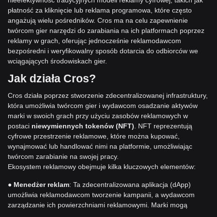
nieefektywność tradycyjnych modeli reklamy cyfrowej, takich jak
płatność za kliknięcie lub reklama programowa, które często
angażują wielu pośredników. Cros ma na celu zapewnienie
twórcom gier narzędzi do zarabiania na ich platformach poprzez
reklamy w grach, oferując jednocześnie reklamodawcom
bezpośredni i weryfikowalny sposób dotarcia do odbiorców we
wciągających środowiskach gier.
Jak działa Cros?
Cros działa poprzez stworzenie zdecentralizowanej infrastruktury,
która umożliwia twórcom gier i wydawcom osadzanie aktywów
marki w swoich grach przy użyciu zasobów reklamowych w
postaci
niewymiennych tokenów (NFT)
. NFT reprezentują
cyfrowe przestrzenie reklamowe, które można kupować,
wynajmować lub handlować nimi na platformie, umożliwiając
twórcom zarabianie na swojej pracy.
Ekosystem reklamowy obejmuje kilka kluczowych elementów:
●
Menedżer reklam
: Ta zdecentralizowana aplikacja (dApp)
umożliwia reklamodawcom tworzenie kampanii, a wydawcom
zarządzanie ich powierzchniami reklamowymi. Marki mogą
przesyłać kreatywne treści reklamowe i wybierać parametry