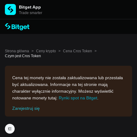
Bitget App
Trade smarter
Strona główna
>
Ceny krypto
>
Cena Cros Token
>
Czym jest Cros Token
Cena tej monety nie została zaktualizowana lub przestała
być aktualizowana. Informacje na tej stronie mają
charakter wyłącznie informacyjny. Możesz wyświetlić
notowane monety tutaj:
Rynki spot na Bitget
.
Zarejestruj się