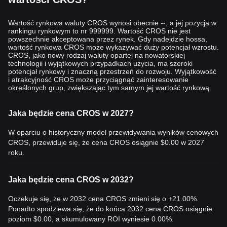
Cros oferuje zdecentralizowane i oparte na blockchainie
rozwiązanie dla reklam w grach, zapewniając przejrzystość i
Wartość rynkowa waluty CROS wynosi obecnie --, a jej pozycja w
wydajność twórcom gier, reklamodawcom i graczom. Dzięki
rankingu rynkowym to nr 999999. Wartość CROS nie jest
powszechnie akceptowana przez rynek. Gdy nadejdzie hossa,
aktywom reklamowym opartym na NFT i procesowi licytacji
wartość rynkowa CROS może wykazywać duży potencjał wzrostu.
napędzanemu przez smart kontrakty, platforma ma na celu
CROS, jako nowy rodzaj waluty opartej na nowatorskiej
zrewolucjonizowanie tradycyjnych modeli reklam cyfrowych,
technologii i wyjątkowych przypadkach użycia, ma szeroki
potencjał rynkowy i znaczną przestrzeń do rozwoju. Wyjątkowość
umożliwiając bezpieczniejszy, bardziej przejrzysty i skalowalny
i atrakcyjność CROS może przyciągnąć zainteresowanie
ekosystem reklamowy w branży gier. Token CROS służy jako
określonych grup, zwiększając tym samym jej wartość rynkową.
rdzeń tego ekosystemu, umożliwiając staking, walidację,
zarządzanie i płatności, zapewniając wszystkim uczestnikom
Jaka będzie cena CROS w 2027?
możliwość przyczynienia się do rozwoju platformy i czerpania z
niego korzyści.
W oparciu o historyczny model przewidywania wyników cenowych
CROS, przewiduje się, że cena CROS osiągnie
$0.00
w 2027
roku.
Jaka będzie cena CROS w 2032?
Oczekuje się, że w 2032 cena CROS zmieni się o +21.00%.
Ponadto spodziewa się, że do końca 2032 cena CROS osiągnie
poziom
$0.00
, a skumulowany ROI wyniesie 0.00%.