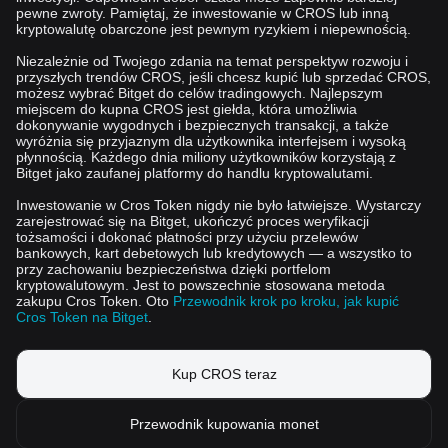
pewne zwroty. Pamiętaj, że inwestowanie w CROS lub inną
kryptowalutę obarczone jest pewnym ryzykiem i niepewnością.
Niezależnie od Twojego zdania na temat perspektyw rozwoju i
przyszłych trendów CROS, jeśli chcesz kupić lub sprzedać CROS,
możesz wybrać Bitget do celów tradingowych. Najlepszym
miejscem do kupna CROS jest giełda, która umożliwia
dokonywanie wygodnych i bezpiecznych transakcji, a także
wyróżnia się przyjaznym dla użytkownika interfejsem i wysoką
płynnością. Każdego dnia miliony użytkowników korzystają z
Bitget jako zaufanej platformy do handlu kryptowalutami.
Inwestowanie w Cros Token nigdy nie było łatwiejsze. Wystarczy
zarejestrować się na Bitget, ukończyć proces weryfikacji
tożsamości i dokonać płatności przy użyciu przelewów
bankowych, kart debetowych lub kredytowych — a wszystko to
przy zachowaniu bezpieczeństwa dzięki portfelom
kryptowalutowym. Jest to powszechnie stosowana metoda
zakupu Cros Token. Oto
Przewodnik krok po kroku, jak kupić
Cros Token na Bitget
.
Kup CROS teraz
Przewodnik kupowania monet