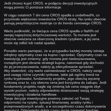
Jeśli chcesz kupić CROS, w podjęciu decyzji inwestycyjnych
mogą pomóc Ci poniższe informacje:
W ciągu ostatnich 7 dni cena CROS spadła o undefined%, co
przyniosło większości inwestorów CROS straty. Na rynku obecnie
panują pesymistyczne nastroje co do trendu cenowego CROS.
Warto podkreślić, że bieżąca cena CROS spadła o NaN% od
swojej najwyższej dotychczasowej wartości. Ta moneta jest
obecnie uważana za obarczoną średnim ryzykiem, a jej cena
może się odbić lub nadal spadać.
Ponadto warto pamiętać, że w przypadku każdej monety istnieje
odrębny optymalny czas na kupno i sprzedaż. Optymalny czas na
inwestycję jest zmienny: gdy moneta jest niedoszacowana,
rozsądnym jest obranie strategii kupna; natomiast gdy dochodzi
do jej przeszacowania, należy ją zdecydowanie sprzedać.
Aby stwierdzić, czy warto zainwestować w CROS, należy wziąć
pod uwagę różne czynniki rynkowe, takie jak ogólny trend na
rynku kryptowalut, fundamenty projektu, jego obecną wycenę
rynkową oraz to, czy obecna cena jest korzystna do zakupu. Jeśli
fundamenty projektu nagle się zmienią lub cena osiągnie zbyt
wysoki poziom, należy odpowiednio dostosować swoją strategię
inwestycyjną i działania handlowe.
Twoje decyzje inwestycyjne powinny zależeć od Twojej
odporności na ryzyko, sytuacji finansowej, analizy rynku i
przeprowadzonych analiz, a w szczególności czasu dokonywania
inwestycji. Odpowiedni dobór czasu może zapewnić bardziej