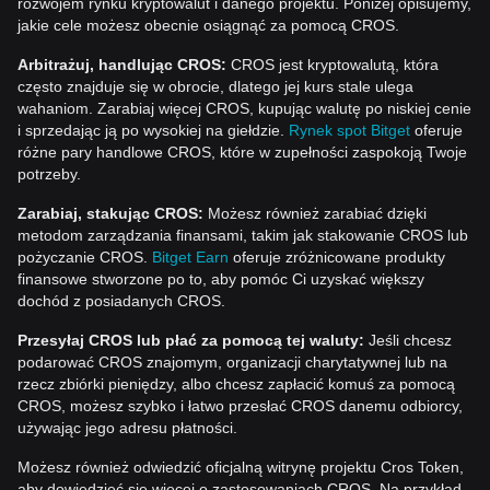
rozwojem rynku kryptowalut i danego projektu. Poniżej opisujemy,
jakie cele możesz obecnie osiągnąć za pomocą CROS.
Arbitrażuj, handlując CROS:
CROS jest kryptowalutą, która
często znajduje się w obrocie, dlatego jej kurs stale ulega
wahaniom. Zarabiaj więcej CROS, kupując walutę po niskiej cenie
i sprzedając ją po wysokiej na giełdzie.
Rynek spot Bitget
oferuje
różne pary handlowe CROS, które w zupełności zaspokoją Twoje
potrzeby.
Zarabiaj, stakując CROS:
Możesz również zarabiać dzięki
metodom zarządzania finansami, takim jak stakowanie CROS lub
pożyczanie CROS.
Bitget Earn
oferuje zróżnicowane produkty
finansowe stworzone po to, aby pomóc Ci uzyskać większy
dochód z posiadanych CROS.
Przesyłaj CROS lub płać za pomocą tej waluty:
Jeśli chcesz
podarować CROS znajomym, organizacji charytatywnej lub na
rzecz zbiórki pieniędzy, albo chcesz zapłacić komuś za pomocą
CROS, możesz szybko i łatwo przesłać CROS danemu odbiorcy,
używając jego adresu płatności.
Możesz również odwiedzić oficjalną witrynę projektu Cros Token,
aby dowiedzieć się więcej o zastosowaniach CROS. Na przykład