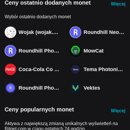
Ceny ostatnio dodanych monet
Więcej
Wybór ostatnio dodanych monet
Wojak (wojak.art)
Roundhill Neocloud ETF (Derivatives)
Roundhill Photonics & Optics ETF (Derivatives)
MowCat
Coca-Cola Co (Derivatives)
Tema Photonics & Optical ETF
Roundhill Photonics & Optics ETF
Vektes
Ceny popularnych monet
Więcej
Aktywa z największą zmianą unikalnych wyświetleń na
Bitget.com w ciągu ostatnich 24 godzin.