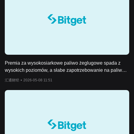
Premia za wysokosiarkowe paliwo żeglugowe spada z
wysokich poziomów, a słabe zapotrzebowanie na paliwo
żeglugowe z rynku downstream obciąża rynek spotowy.
汇通财经
•
2026-05-08 11:51