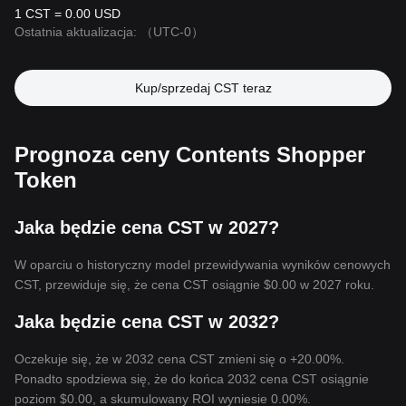
1 CST = 0.00 USD
Ostatnia aktualizacja:
（UTC-0）
Kup/sprzedaj CST teraz
Prognoza ceny Contents Shopper
Token
Jaka będzie cena CST w 2027?
W oparciu o historyczny model przewidywania wyników cenowych
CST, przewiduje się, że cena CST osiągnie
$0.00
w 2027 roku.
Jaka będzie cena CST w 2032?
Oczekuje się, że w 2032 cena CST zmieni się o +20.00%.
Ponadto spodziewa się, że do końca 2032 cena CST osiągnie
poziom
$0.00
, a skumulowany ROI wyniesie 0.00%.