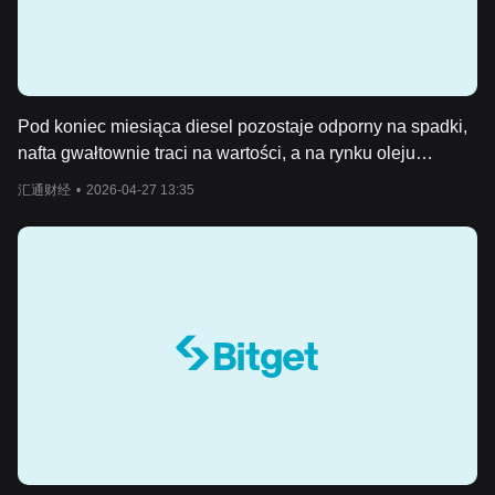
Pod koniec miesiąca diesel pozostaje odporny na spadki,
nafta gwałtownie traci na wartości, a na rynku oleju
opałowego brakuje transakcji.
汇通财经
•
2026-04-27 13:35