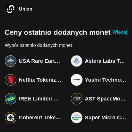
Union
Ceny ostatnio dodanych monet
Więcej
Wybór ostatnio dodanych monet
USA Rare Earth Tokenized bStocks
Astera Labs Tokenized bStocks
Netflix Tokenized bStocks
Yushu Technology Co (Derivatives)
IREN Limited Tokenized bStocks
AST SpaceMobile Tokenized bStocks
Coherent Tokenized bStocks
Super Micro Computer Tokenized bStocks