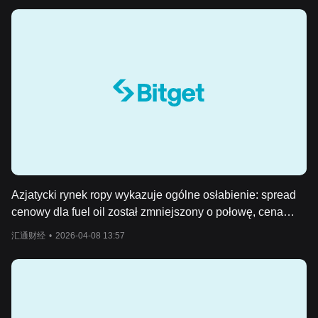
Azjatycki rynek ropy wykazuje ogólne osłabienie: spread
cenowy dla fuel oil został zmniejszony o połowę, cena
nafty spadła o 170 dolarów, a premia diesla osiągnęła
汇通财经
•
2026-04-08 13:57
najniższy poziom od trzech tygodni.