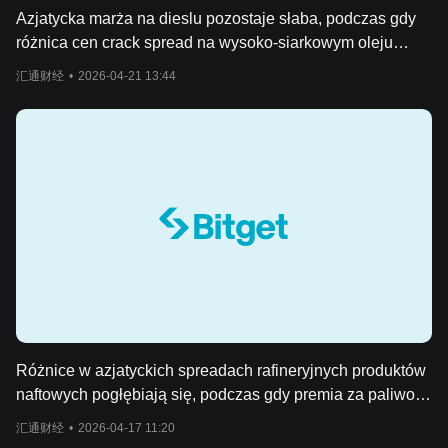
Azjatycka marża na dieslu pozostaje słaba, podczas gdy
różnica cen crack spread na wysoko-siarkowym oleju
opałowym pogłębia się w strefę dyskonta.
汇通财经
•
2026-04-21 13:44
Różnice w azjatyckich spreadach rafineryjnych produktów
naftowych pogłębiają się, podczas gdy premia za paliwo
lotnicze rośnie, a premia za disel osiąga niski poziom.
汇通财经
•
2026-04-17 11:20