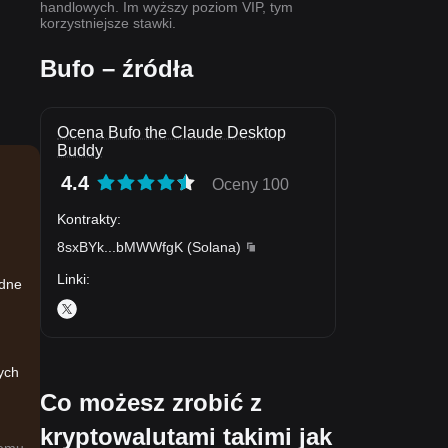
handlowych. Im wyższy poziom VIP, tym
korzystniejsze stawki.
Bufo – źródła
Ocena Bufo the Claude Desktop
Buddy
4.4
Oceny 100
Kontrakty
:
8sxBYk
...
bMWWfgK
(
Solana
)
Linki
:
edne
ych
Co możesz zrobić z
kryptowalutami takimi jak