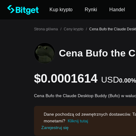
Kup krypto
Rynki
Handel
Strona główna
/
Ceny krypto
/
Cena Bufo the Claude Desk
Cena Bufo the 
$0.0001614
USD
0.00
Cena Bufo the Claude Desktop Buddy (Bufo) w waluc
Dane pochodzą od zewnętrznych dostawców. Ta s
monetami?
Kliknij tutaj
Zarejestruj się