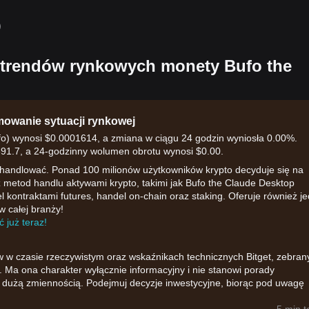
）
 trendów rynkowych monety Bufo the
owanie sytuacji rynkowej
o) wynosi $0.0001614, a zmiana w ciągu 24 godzin wyniosła 0.00%.
391.7, a 24-godzinny wolumen obrotu wynosi $0.00.
 handlować. Ponad 100 milionów użytkowników krypto decyduje się na
rz metod handlu aktywami krypto, takimi jak Bufo the Claude Desktop
 kontraktami futures, handel on-chain oraz staking. Oferuje również j
w całej branży!
 już teraz!
w w czasie rzeczywistym oraz wskaźnikach technicznych Bitget, zebran
 Ma ona charakter wyłącznie informacyjny i nie stanowi porady
ię dużą zmiennością. Podejmuj decyzje inwestycyjne, biorąc pod uwagę