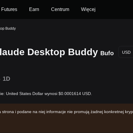
Futures
Earn
Centrum
Więcej
top Buddy
Claude Desktop Buddy
Bufo
USD
%
1D
ie: United States Dollar wynosi $0.0001614 USD.
trona i podane na niej informacje nie promują żadnej konkretnej kr