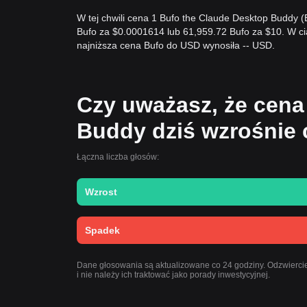
W tej chwili cena 1 Bufo the Claude Desktop Buddy 
Bufo za $0.0001614 lub 61,959.72 Bufo za $10. W ci
najniższa cena Bufo do USD wynosiła -- USD.
Czy uważasz, że cena
Buddy dziś wzrośnie 
Łączna liczba głosów:
Wzrost
Spadek
Dane głosowania są aktualizowane co 24 godziny. Odzwierci
i nie należy ich traktować jako porady inwestycyjnej.