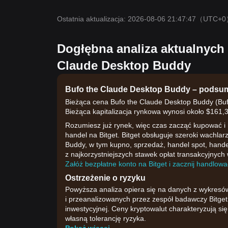
Ostatnia aktualizacja: 2026-08-06 21:47:47
（UTC+0
Dogłębna analiza aktualnych
Claude Desktop Buddy
Bufo the Claude Desktop Buddy – podsum
Bieżąca cena Bufo the Claude Desktop Buddy (Buf
Bieżąca kapitalizacja rynkowa wynosi około $161,
Rozumiesz już rynek, więc czas zacząć kupować i
handel na Bitget. Bitget obsługuje szeroki wachla
Buddy, w tym kupno, sprzedaż, handel spot, handel
z najkorzystniejszych stawek opłat transakcyjnych 
Załóż bezpłatne konto na Bitget i zacznij handlować
Ostrzeżenie o ryzyku
Powyższa analiza opiera się na danych z wykresó
i przeanalizowanych przez zespół badawczy Bitget.
inwestycyjnej. Ceny kryptowalut charakteryzują s
własną tolerancję ryzyka.