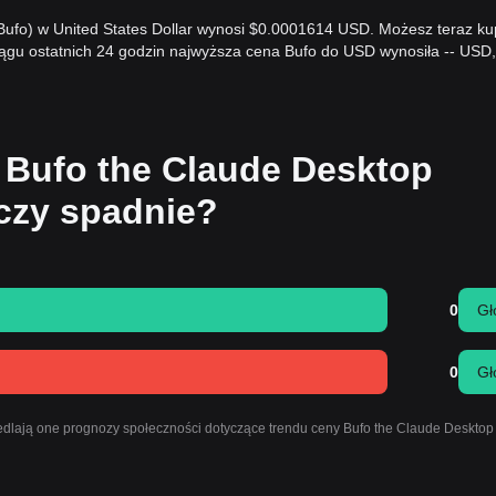
(Bufo) w United States Dollar wynosi $0.0001614 USD. Możesz teraz ku
ągu ostatnich 24 godzin najwyższa cena Bufo do USD wynosiła -- USD,
 Bufo the Claude Desktop
czy spadnie?
0
Gł
0
Gł
edlają one prognozy społeczności dotyczące trendu ceny Bufo the Claude Deskto