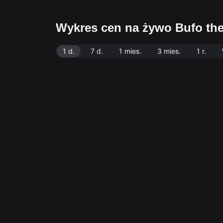
Wykres cen na żywo Bufo th
1 d.
7 d.
1 mies.
3 mies.
1 r.