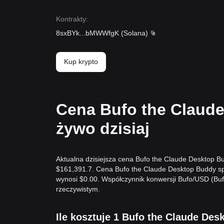
Kontrakty
:
8sxBYk
...
bMWWfgK
(
Solana
)
Kup krypto
Cena Bufo the Claud
żywo dzisiaj
Aktualna dzisiejsza cena Bufo the Claude Desktop B
$161,391.7. Cena Bufo the Claude Desktop Buddy sp
wynosi $0.00. Współczynnik konwersji Bufo/USD (Buf
rzeczywistym.
Ile kosztuje 1 Bufo the Claude Des