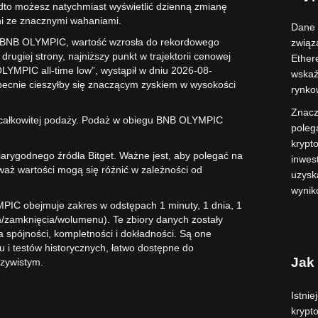
to możesz natychmiast wyświetlić dzienną zmianę
dni ze znacznymi wahaniami.
Dane 
en BNB OLYMPIC, wartość wzrosła do rekordowego
związ
 drugiej strony, najniższy punkt w trajektorii cenowej
Ether
MPIC all-time low”, wystąpił w dniu 2026-08-
wskaź
ecnie cieszyłby się znaczącym zyskiem w wysokości
rynkow
Znacz
całkowitej podaży. Podaż w obiegu BNB OLYMPIC
poleg
krypt
iarygodnego źródła Bitget. Ważne jest, aby polegać na
inwes
waż wartości mogą się różnić w zależności od
uzysk
wynik
IC obejmuje zakres w odstępach 1 minuty, 1 dnia, 1
/zamknięcia/wolumenu). Te zbiory danych zostały
spójności, kompletności i dokładności. Są one
u i testów historycznych, łatwo dostępne do
Jak
czywistym.
Istni
krypt