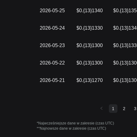
2026-05-25
$0.{13}1340
$0.{13}13
2026-05-24
$0.{13}1330
$0.{13}13
2026-05-23
$0.{13}1300
$0.{13}13
2026-05-22
$0.{13}1300
$0.{13}13
2026-05-21
$0.{13}1270
$0.{13}13
1
2
3
*Najwcześniejsze dane w zakresie (czas UTC)
**Najnowsze dane w zakresie (czas UTC)