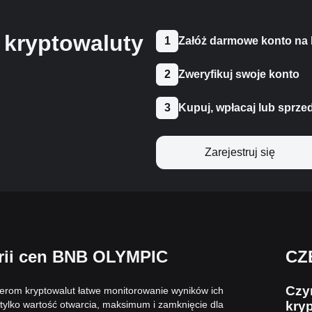
 kryptowaluty
1
Załóż darmowe konto na 
2
Zweryfikuj swoje konto
3
Kupuj, wpłacaj lub sprze
Zarejestruj się
orii cen BNB OLYMPIC
CZ
Czy
erom kryptowalut łatwe monitorowanie wyników ich
 tylko wartość otwarcia, maksimum i zamknięcie dla
kry