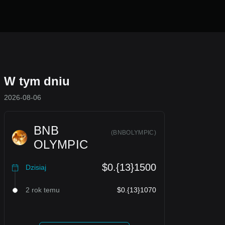
W tym dniu
2026-08-06
BNB
(
BNBOLYMPIC
)
OLYMPIC
$0.{13}1500
Dzisiaj
2 rok temu
$0.{13}1070