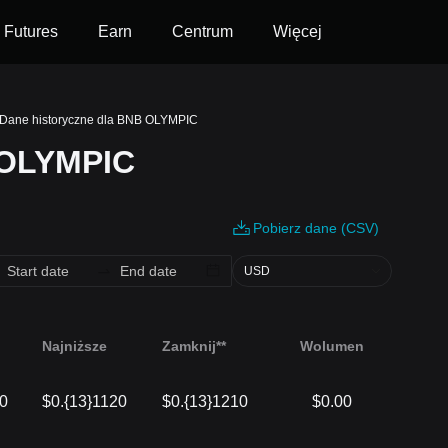
Futures
Earn
Centrum
Więcej
Dane historyczne dla BNB OLYMPIC
 OLYMPIC
Pobierz dane (CSV)
USD
Najniższe
Zamknij**
Wolumen
10
$0.{13}1120
$0.{13}1210
$0.00