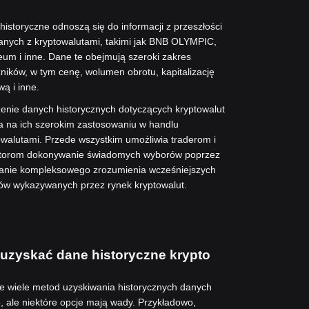
historyczne odnoszą się do informacji z przeszłości
anych z kryptowalutami, takimi jak BNB OLYMPIC,
eum i inne. Dane te obejmują szeroki zakres
ników, w tym cenę, wolumen obrotu, kapitalizację
ą i inne.
enie danych historycznych dotyczących kryptowalut
a na ich szerokim zastosowaniu w handlu
owalutami. Przede wszystkim umożliwia traderom i
torom dokonywanie świadomych wyborów poprzez
anie kompleksowego zrozumienia wcześniejszych
ów wykazywanych przez rynek kryptowalut.
 uzyskać dane historyczne krypto
eje wiele metod uzyskiwania historycznych danych
o, ale niektóre opcje mają wady. Przykładowo,