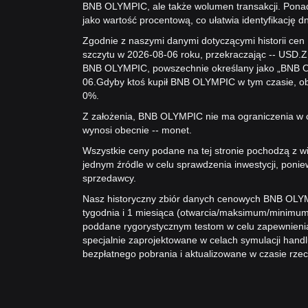
BNB OLYMPIC, ale także wolumen transakcji. Ponad
jako wartość procentową, co ułatwia identyfikację 
Zgodnie z naszymi danymi dotyczącymi historii c
szczytu w 2026-08-06 roku, przekraczając -- USD.
Z
BNB OLYMPIC, powszechnie określany jako „BNB OLY
06.
Gdyby ktoś kupił BNB OLYMPIC w tym czasie, ob
0%.
Z założenia, BNB OLYMPIC nie ma ograniczenia w 
wynosi obecnie -- monet.
Wszystkie ceny podane na tej stronie pochodzą z w
jednym źródle w celu sprawdzenia inwestycji, ponie
sprzedawcy.
Nasz historyczny zbiór danych cenowych BNB OLYMP
tygodnia i 1 miesiąca (otwarcia/maksimum/minimum
poddane rygorystycznym testom w celu zapewnienia 
specjalnie zaprojektowane w celach symulacji handl
bezpłatnego pobrania i aktualizowane w czasie rze