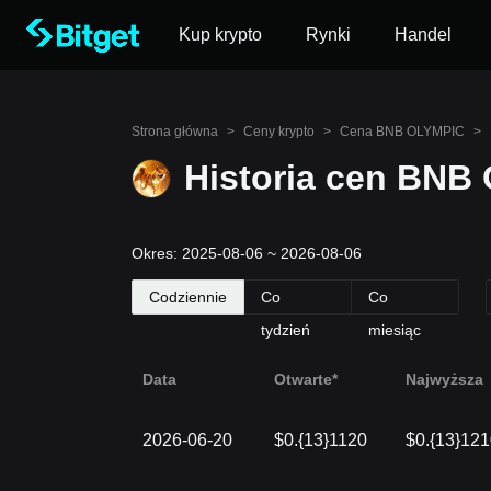
Kup krypto
Rynki
Handel
Strona główna
>
Ceny krypto
>
Cena BNB OLYMPIC
>
Historia cen BNB
Okres: 2025-08-06 ~ 2026-08-06
Codziennie
Co
Co
tydzień
miesiąc
Data
Otwarte*
Najwyższa
2026-06-20
$0.{13}1120
$0.{13}12