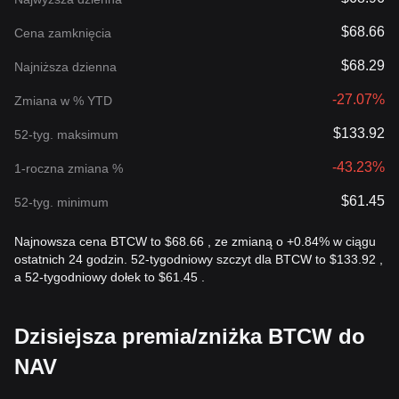
$68.66
Cena zamknięcia
$68.29
Najniższa dzienna
-27.07%
Zmiana w % YTD
$133.92
52-tyg. maksimum
-43.23%
1-roczna zmiana %
$61.45
52-tyg. minimum
Najnowsza cena BTCW to $68.66 , ze zmianą o +0.84% w ciągu
ostatnich 24 godzin. 52-tygodniowy szczyt dla BTCW to $133.92 ,
a 52-tygodniowy dołek to $61.45 .
Dzisiejsza premia/zniżka BTCW do
NAV