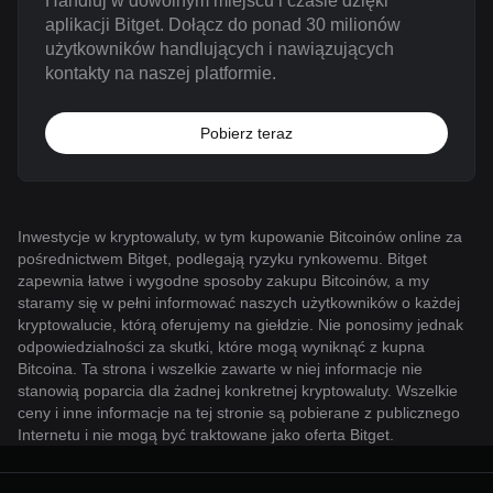
Handluj w dowolnym miejscu i czasie dzięki
aplikacji Bitget. Dołącz do ponad 30 milionów
użytkowników handlujących i nawiązujących
kontakty na naszej platformie.
Pobierz teraz
Inwestycje w kryptowaluty, w tym kupowanie Bitcoinów online za
pośrednictwem Bitget, podlegają ryzyku rynkowemu. Bitget
zapewnia łatwe i wygodne sposoby zakupu Bitcoinów, a my
staramy się w pełni informować naszych użytkowników o każdej
kryptowalucie, którą oferujemy na giełdzie. Nie ponosimy jednak
odpowiedzialności za skutki, które mogą wyniknąć z kupna
Bitcoina. Ta strona i wszelkie zawarte w niej informacje nie
stanowią poparcia dla żadnej konkretnej kryptowaluty. Wszelkie
ceny i inne informacje na tej stronie są pobierane z publicznego
Internetu i nie mogą być traktowane jako oferta Bitget.