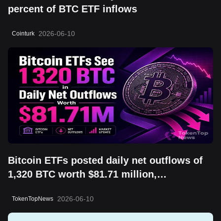
percent of BTC ETF inflows
2026-06-10
Cointurk
Bitcoin ETFs posted daily net outflows of
1,320 BTC worth $81.71 million,
highlighting a risk-off session and shifting
2026-06-10
TokenTopNews
short-term sentiment.