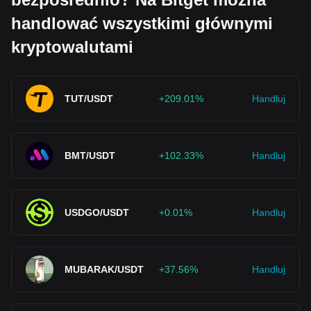
handlować wszystkimi głównymi
kryptowalutami
TUT/USDT
+209.01%
Handluj
BMT/USDT
+102.33%
Handluj
USDGO/USDT
+0.01%
Handluj
MUBARAK/USDT
+37.56%
Handluj