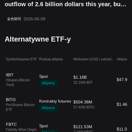
outflow of 2.6 billion dollars this year, but
the "boring cycle" does not change its
2026-06-08
金色财经
long-term value storage attribute
Alternatywne ETF-y
Symbol/nazwa ETF
Rodzaj aktywa
Wolumen (USD | udział）
Aktywa w
IBIT
Spot
$1.18B
$47.91
iShares Bitcoin
32.16M IBIT
Aktywny
Trust
BITO
Kontrakty futures
$504.38M
$1.46B
ProShares Bitcoin
57.45M BITO
Aktywny
ETF
FBTC
Spot
$121.53M
$11.02B
Fidelity Wise Origin