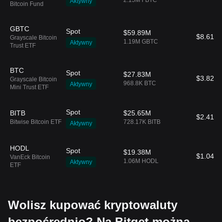
2.15M FBTC
Aktywny
Bitcoin Fund
GBTC
Spot
$59.89M
$8.61B
Grayscale Bitcoin
1.19M GBTC
Aktywny
Trust ETF
BTC
Spot
$27.83M
$3.82B
Grayscale Bitcoin
968.8K BTC
Aktywny
Mini Trust ETF
Spot
BITB
$25.65M
$2.41B
Bitwise Bitcoin ETF
728.17K BITB
Aktywny
HODL
Spot
$19.38M
$1.04B
VanEck Bitcoin
1.06M HODL
Aktywny
ETF
Wolisz kupować kryptowaluty
bezpośrednio? Na Bitget można