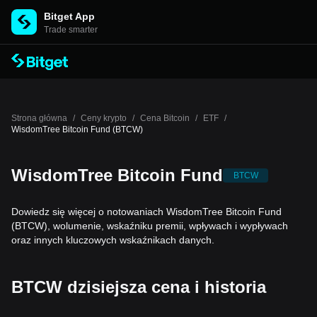
Bitget App
Trade smarter
Strona główna
/
Ceny krypto
/
Cena Bitcoin
/
ETF
/
WisdomTree Bitcoin Fund (BTCW)
WisdomTree Bitcoin Fund
BTCW
Dowiedz się więcej o notowaniach WisdomTree Bitcoin Fund
(BTCW), wolumenie, wskaźniku premii, wpływach i wypływach
oraz innych kluczowych wskaźnikach danych.
BTCW dzisiejsza cena i historia