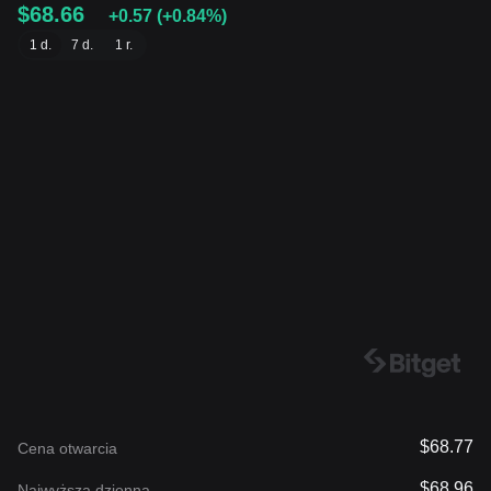
$68.66
+0.57
(
+0.84%
)
1 d.
7 d.
1 r.
$68.77
Cena otwarcia
$68.96
Najwyższa dzienna