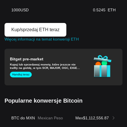
1000
USD
0.5245
ETH
Kup/sprzedaj ETH teraz
Więcej informacji na temat konwersji ETH
Bitget pre-market
Kupuj lub sprzedawaj monety, które jeszcze nie
trafiły na giełdę, w tym SCR, MAJOR, OGC, EIGEN
i nie tylko.
Handluj teraz
Popularne konwersje Bitcoin
BTC do MXN
Mexican Peso
Mex$1,112,556.87