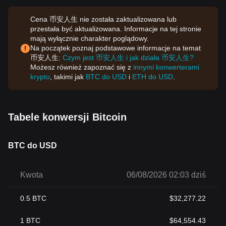
Cena 币安人生 nie została zaktualizowana lub
przestała być aktualizowana. Informacje na tej stronie
mają wyłącznie charakter poglądowy.
Na początek poznaj podstawowe informacje na temat
币安人生:
Czym jest 币安人生 i jak działa 币安人生?
Możesz również zapoznać się z
innymi konwerterami
krypto
, takimi jak
BTC do USD
i
ETH do USD
.
Tabele konwersji Bitcoin
BTC do USD
Kwota
06/08/2026 02:03 dziś
0.5
BTC
$
32,277.22
1
BTC
$
64,554.43