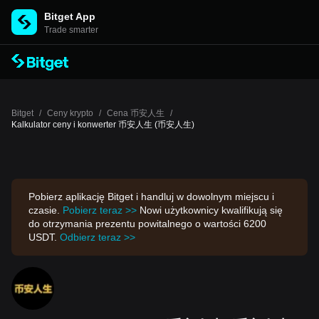
Bitget App
Trade smarter
Bitget
/
Ceny krypto
/
Cena 币安人生
/
Kalkulator ceny i konwerter 币安人生 (币安人生)
Pobierz aplikację Bitget i handluj w dowolnym miejscu i
czasie.
Pobierz teraz >>
Nowi użytkownicy kwalifikują się
do otrzymania prezentu powitalnego o wartości 6200
USDT.
Odbierz teraz >>