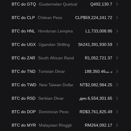
BTC do GTQ
Guatemalan Quetzal
Q492,130.7
BTC do CLP
Chilean Peso
CLP$59,224,241.72
BTC do HNL
Honduran Lempira
L1,733,008.86
BTC do UGX
Ugandan Shilling
Sh241,391,930.59
BTC do ZAR
South African Rand
R1,052,721.37
BTC do TND
Tunisian Dinar
د.ت188,350.46
BTC do TWD
New Taiwan Dollar
NT$2,082,984.25
BTC do RSD
Serbian Dinar
дин.6,554,301.65
BTC do DOP
Dominican Peso
RD$3,761,825.49
BTC do MYR
Malaysian Ringgit
RM264,092.17