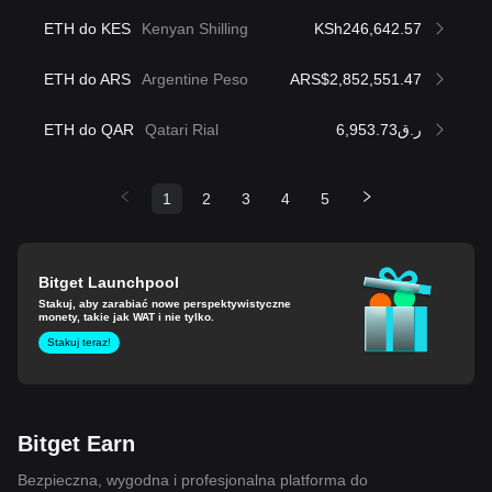
ETH do KES
Kenyan Shilling
KSh246,642.57
ETH do ARS
Argentine Peso
ARS$2,852,551.47
ETH do QAR
Qatari Rial
ر.ق6,953.73
1
2
3
4
5
Bitget Launchpool
Stakuj, aby zarabiać nowe perspektywistyczne
monety, takie jak WAT i nie tylko.
Stakuj teraz!
Bitget Earn
Bezpieczna, wygodna i profesjonalna platforma do