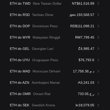
ETH do TWD
New Taiwan Dollar
NT$61,516.89
ETH do RSD
Serbian Dinar
дин.193,568.57
ETH do DOP
Dominican Peso
RD$111,098.21
ETH do MYR
Malaysian Ringgit
RM7,799.45
ETH do GEL
Georgian Lari
₾4,985.47
ETH do UYU
Uruguayan Peso
$76,793.6
ETH do MAD
Moroccan Dirham
د.م.17,758.38
ETH do AZN
Azerbaijani Manat
₼3,241.03
ETH do OMR
Omani Rial
ر.ع.733.05
ETH do SEK
Swedish Krona
kr18,079.05