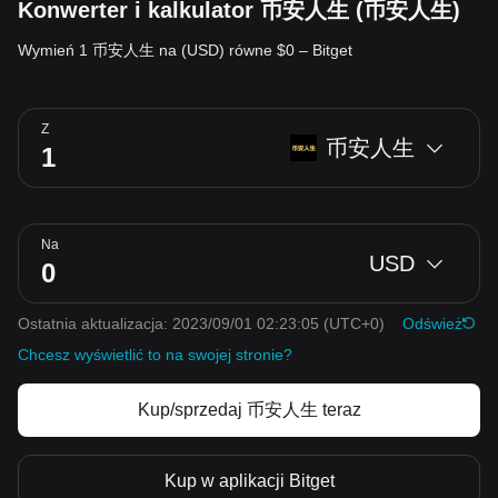
Konwerter i kalkulator 币安人生 (币安人生)
Wymień 1 币安人生 na (USD) równe $0 – Bitget
Z
币安人生
Na
USD
Ostatnia aktualizacja: 2023/09/01 02:23:05
(UTC+0)
Odśwież
Chcesz wyświetlić to na swojej stronie?
Kup/sprzedaj 币安人生 teraz
Kup w aplikacji Bitget