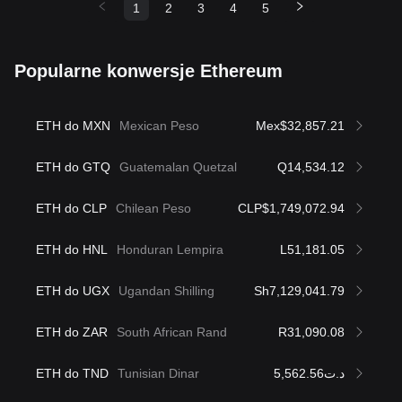
1
2
3
4
5
Popularne konwersje Ethereum
ETH do MXN
Mexican Peso
Mex$32,857.21
ETH do GTQ
Guatemalan Quetzal
Q14,534.12
ETH do CLP
Chilean Peso
CLP$1,749,072.94
ETH do HNL
Honduran Lempira
L51,181.05
ETH do UGX
Ugandan Shilling
Sh7,129,041.79
ETH do ZAR
South African Rand
R31,090.08
ETH do TND
Tunisian Dinar
د.ت5,562.56