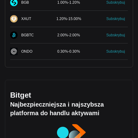
BGB
1.00
%
-
1.20
%
Subskrybuj
XAUT
1.20
%
-
15.00
%
Subskrybuj
BGBTC
2.00
%
-
2.00
%
Subskrybuj
ONDO
0.30
%
-
0.30
%
Subskrybuj
Bitget
Najbezpieczniejsza i najszybsza
platforma do handlu aktywami