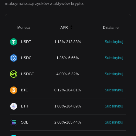
maksymalizacji zysków z aktywów krypto.
Moneta
APR
Działanie
USDT
1.13
%
-
213.83
%
Subskrybuj
USDC
1.36
%
-
6.66
%
Subskrybuj
USDGO
4.00
%
-
6.32
%
Subskrybuj
BTC
0.12
%
-
104.01
%
Subskrybuj
ETH
1.00
%
-
184.69
%
Subskrybuj
SOL
2.60
%
-
165.44
%
Subskrybuj