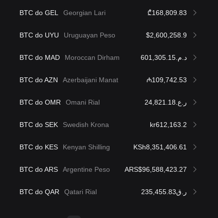
BTC do GEL
Georgian Lari
₾168,809.83
BTC do UYU
Uruguayan Peso
$2,600,258.9
BTC do MAD
Moroccan Dirham
د.م.601,305.15
BTC do AZN
Azerbaijani Manat
₼109,742.53
BTC do OMR
Omani Rial
ر.ع.24,821.18
BTC do SEK
Swedish Krona
kr612,163.2
BTC do KES
Kenyan Shilling
KSh8,351,406.61
BTC do ARS
Argentine Peso
ARS$96,588,423.27
BTC do QAR
Qatari Rial
ر.ق235,455.83