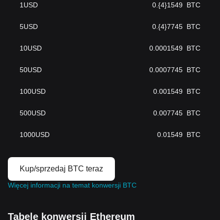
1
USD
0.{4}1549
BTC
5
USD
0.{4}7745
BTC
10
USD
0.0001549
BTC
50
USD
0.0007745
BTC
100
USD
0.001549
BTC
500
USD
0.007745
BTC
1000
USD
0.01549
BTC
Kup/sprzedaj BTC teraz
Więcej informacji na temat konwersji BTC
Tabele konwersji Ethereum