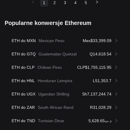
1
2
3
4
5
Popularne konwersje Ethereum
ETH do MXN
Mexican Peso
Mex$33,399.09
ETH do GTQ
Guatemalan Quetzal
Q14,618.54
ETH do CLP
Chilean Peso
CLP$1,755,115.95
ETH do HNL
Honduran Lempira
L51,353.7
ETH do UGX
Ugandan Shilling
Sh7,137,244.74
ETH do ZAR
South African Rand
R31,028.29
ETH do TND
Tunisian Dinar
د.ت5,628.65