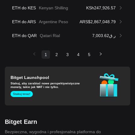
ETH do KES
Kenyan Shilling
KSh247,926.57
ETH do ARS
Argentine Peso
ARS$2,867,048.79
ETH do QAR
Qatari Rial
ر.ق7,003.62
1
2
3
4
5
Bitget Launchpool
Stakuj, aby zarabiać nowe perspektywistyczne
monety, takie jak WAT i nie tylko.
Stakuj teraz!
Bitget Earn
Bezpieczna, wygodna i profesjonalna platforma do