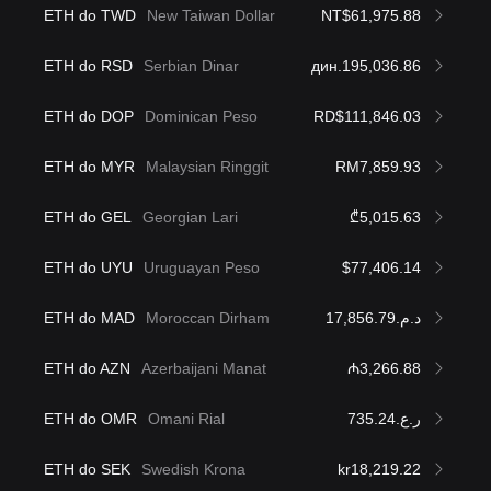
ETH do TWD
New Taiwan Dollar
NT$61,975.88
ETH do RSD
Serbian Dinar
дин.195,036.86
ETH do DOP
Dominican Peso
RD$111,846.03
ETH do MYR
Malaysian Ringgit
RM7,859.93
ETH do GEL
Georgian Lari
₾5,015.63
ETH do UYU
Uruguayan Peso
$77,406.14
ETH do MAD
Moroccan Dirham
د.م.17,856.79
ETH do AZN
Azerbaijani Manat
₼3,266.88
ETH do OMR
Omani Rial
ر.ع.735.24
ETH do SEK
Swedish Krona
kr18,219.22