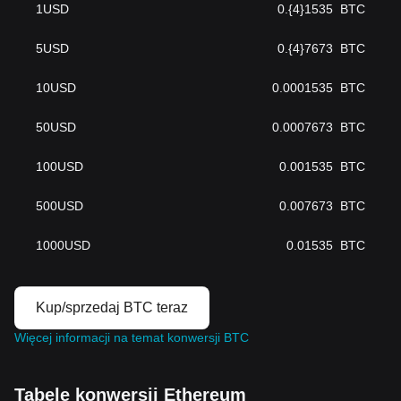
1
USD
0.{4}1535
BTC
5
USD
0.{4}7673
BTC
10
USD
0.0001535
BTC
50
USD
0.0007673
BTC
100
USD
0.001535
BTC
500
USD
0.007673
BTC
1000
USD
0.01535
BTC
Kup/sprzedaj BTC teraz
Więcej informacji na temat konwersji BTC
Tabele konwersji Ethereum