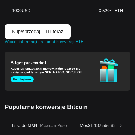
1000
USD
0.5204
ETH
Kup/sprzedaj ETH teraz
Więcej informacji na temat konwersji ETH
Bitget pre-market
Kupuj lub sprzedawaj monety, które jeszcze nie
trafiły na giełdę, w tym SCR, MAJOR, OGC, EIGEN
i nie tylko.
Handluj teraz
Popularne konwersje Bitcoin
BTC do MXN
Mexican Peso
Mex$1,132,566.83