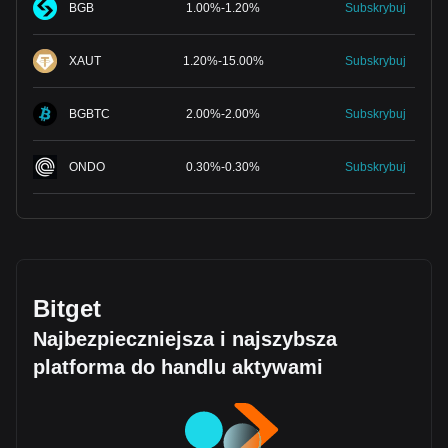
BGB
1.00
%
-
1.20
%
Subskrybuj
XAUT
1.20
%
-
15.00
%
Subskrybuj
BGBTC
2.00
%
-
2.00
%
Subskrybuj
ONDO
0.30
%
-
0.30
%
Subskrybuj
Bitget
Najbezpieczniejsza i najszybsza
platforma do handlu aktywami