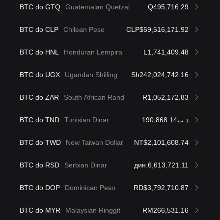
BTC do GTQ
Guatemalan Quetzal
Q495,716.29
BTC do CLP
Chilean Peso
CLP$59,516,171.92
BTC do HNL
Honduran Lempira
L1,741,409.48
BTC do UGX
Ugandan Shilling
Sh242,024,742.16
BTC do ZAR
South African Rand
R1,052,172.83
BTC do TND
Tunisian Dinar
د.ت190,868.14
BTC do TWD
New Taiwan Dollar
NT$2,101,608.74
BTC do RSD
Serbian Dinar
дин.6,613,721.11
BTC do DOP
Dominican Peso
RD$3,792,710.87
BTC do MYR
Malaysian Ringgit
RM266,531.16