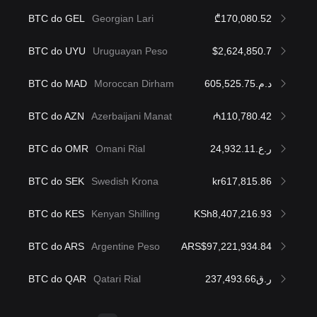
BTC do GEL
Georgian Lari
₾170,080.52
BTC do UYU
Uruguayan Peso
$2,624,850.7
BTC do MAD
Moroccan Dirham
د.م.605,525.75
BTC do AZN
Azerbaijani Manat
₼110,780.42
BTC do OMR
Omani Rial
ر.ع.24,932.11
BTC do SEK
Swedish Krona
kr617,815.86
BTC do KES
Kenyan Shilling
KSh8,407,216.93
BTC do ARS
Argentine Peso
ARS$97,221,934.84
BTC do QAR
Qatari Rial
ر.ق237,493.66