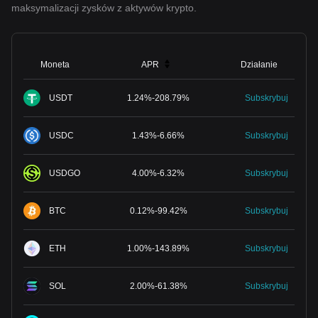
maksymalizacji zysków z aktywów krypto.
Moneta
APR
Działanie
USDT
1.24
%
-
208.79
%
Subskrybuj
USDC
1.43
%
-
6.66
%
Subskrybuj
USDGO
4.00
%
-
6.32
%
Subskrybuj
BTC
0.12
%
-
99.42
%
Subskrybuj
ETH
1.00
%
-
143.89
%
Subskrybuj
SOL
2.00
%
-
61.38
%
Subskrybuj