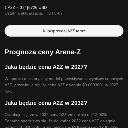
1 A2Z = 0.{4}6726 USD
Ostatnia aktualizacja:
（UTC-0）
Kup/sprzedaj A2Z teraz
Prognoza ceny Arena-Z
Jaka będzie cena A2Z w 2027?
W oparciu o historyczny model przewidywania wyników cenowych
A2Z, przewiduje się, że cena A2Z osiągnie
$0.0003001
w 2027
roku.
Jaka będzie cena A2Z w 2032?
Oczekuje się, że w 2032 cena A2Z zmieni się o +12.00%.
Ponadto spodziewa się, że do końca 2032 cena A2Z osiągnie
poziom
$0.0009740
, a skumulowany ROI wyniesie +1206.96%.