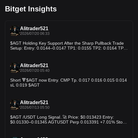
Bitget Insights
Alitrader521
2026/07/20 06:33
$AGT Holding Key Support After the Sharp Pullback Trade
Setup: Entry: 0.0144–0.0147 TP1: 0.0155 TP2: 0.0164 TP3:
0.0180 SL: 0.0138 $AGT
Alitrader521
2026/07/20 05:40
Short 🔻$AGT now Entry. CMP Tp. 0.017 0.016 0.015 0.014
sL 0.019 $AGT
Alitrader521
2026/07/13 05:50
$AGT /USDT Long Signal..🚀 Price: $0.013423 Entry:
$0.01330–0.01345 AGTUSDT Perp 0.013391 +7.01% Stop
Loss: $0.01290 TP1: $0.01360 TP2: $0.01410 TP3:
$0.01480 AGT is trading close to its daily high after a steady
recovery from $0.01219. Holding above $0.01330 keeps