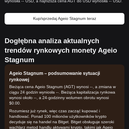
wynosiła -- USD, a najniższa cena AGT do USD wynosiła -- USD.
Kup/sprzedaj Ageio Stagnum teraz
Dogłębna analiza aktualnych
trendów rynkowych monety Ageio
Stagnum
Ageio Stagnum – podsumowanie sytuacji
rynkowej
Bieżąca cena Ageio Stagnum (AGT) wynosi --, a zmiana w
ciągu 24 godzin wyniosła --. Bieżąca kapitalizacja rynkowa
wynosi około --, a 24-godzinny wolumen obrotu wynosi
$0.00.
Rozumiesz już rynek, więc czas zacząć kupować i
handlować. Ponad 100 milionów użytkowników krypto
decyduje się na handel na Bitget. Bitget obsługuje szeroki
wachlarz metod handlu aktywami krypto, takimi jak Ageio