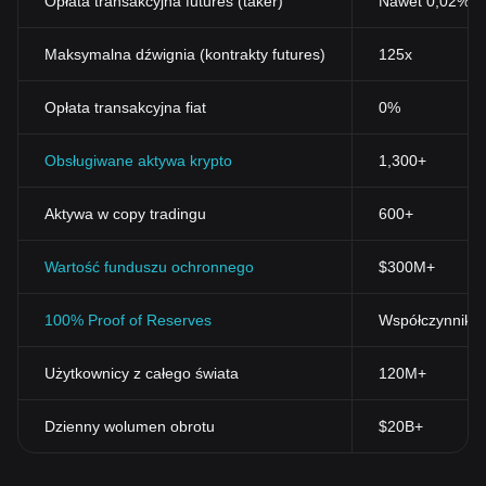
Opłata transakcyjna futures (taker)
Nawet 0,02%
Maksymalna dźwignia (kontrakty futures)
125x
Opłata transakcyjna fiat
0%
Obsługiwane aktywa krypto
1,300+
Aktywa w copy tradingu
600+
Wartość funduszu ochronnego
$300M+
100% Proof of Reserves
Współczynnik r
Użytkownicy z całego świata
120M+
Dzienny wolumen obrotu
$20B+