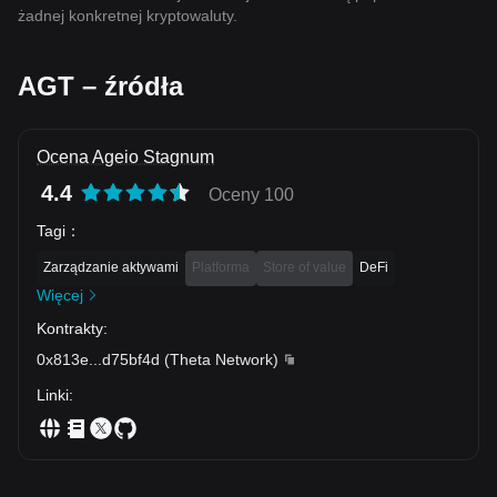
żadnej konkretnej kryptowaluty.
AGT – źródła
Ocena Ageio Stagnum
4.4
Oceny 100
Tagi
：
Zarządzanie aktywami
Platforma
Store of value
DeFi
Więcej
Kontrakty
:
0x813e
...
d75bf4d
(
Theta Network
)
Linki
: