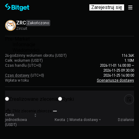
Zarejestruj się
ZRC
Zakończono
Zircuit
Pre-Market
Informacje
Wiadomości
24-godzinny wolumen obrotu (USDT)
116.34K
Całk. wolumen (USDT)
1.10M
Czas handlu
(UTC+0)
2024-11-01 14:00:00
~
2024-11-25 09:30:00
Czas dostawy
(UTC+0)
2024-11-25 14:00:00
Wpłata w toku
Scenariusze dostawy
Zrealizowane zlecenia
Rynki
Złóż zlecenie zbiorcze
Cena
jednostkowa
Kwota
Moneta dostawy
Działanie
(USDT)